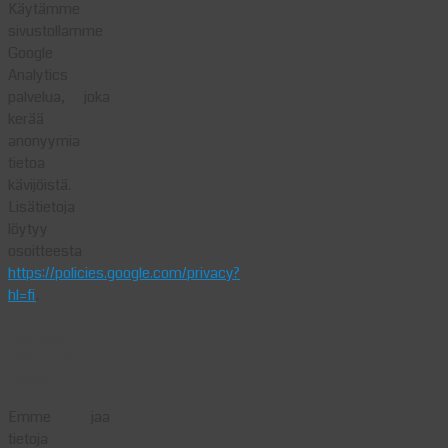
Käytämme
sivustollamme
Google
Analytics
palvelua, joka
kerää
anonyymia
tietoa
kävijöistä.
Lisätietoja
löytyy
osoitteesta
https://policies.google.com/privacy?
hl=fi
.
Kenelle
jaamme
tietosi
Emme jaa
tietoja