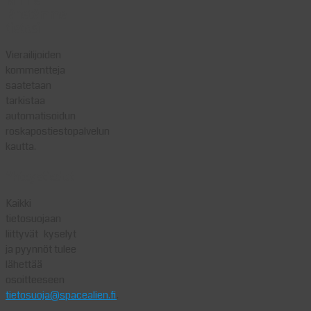
Minne
lähetämme
tietosi
Vierailijoiden
kommentteja
saatetaan
tarkistaa
automatisoidun
roskapostiestopalvelun
kautta.
Yhteystiedot
Kaikki
tietosuojaan
liittyvät kyselyt
ja pyynnöt tulee
lähettää
osoitteeseen
tietosuoja@spacealien.fi
.