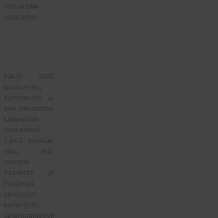
kolmansille
osapuolille.
Kuinka kauan
säilytämme
tietoa
Mikäli jätät
kommentin,
kommenttia ja
sen metatietoa
säilytetään
toistaiseksi.
Tämä tehdään
siksi, että
voimme
tunnistaa ja
hyväksyä
seuraavat
kommentit
automaattisesti