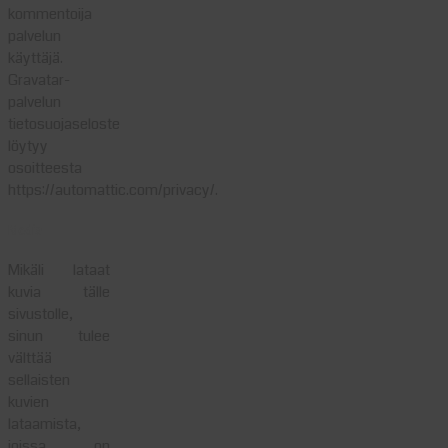
kommentoija
palvelun
käyttäjä.
Gravatar-
palvelun
tietosuojaseloste
löytyy
osoitteesta
https://automattic.com/privacy/.
Media
Mikäli lataat
kuvia tälle
sivustolle,
sinun tulee
välttää
sellaisten
kuvien
lataamista,
joissa on