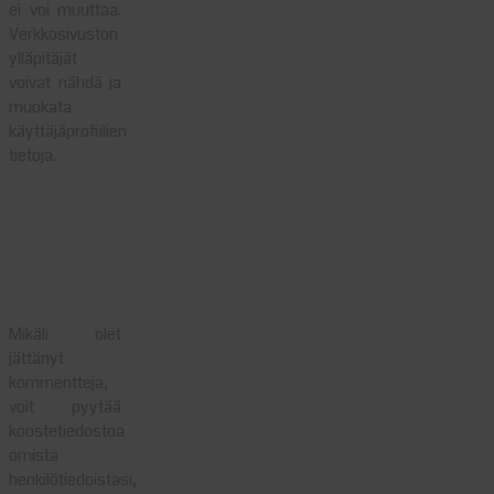
ei voi muuttaa.
Verkkosivuston
ylläpitäjät
voivat nähdä ja
muokata
käyttäjäprofiilien
tietoja.
Mitä
oikeuksia
sinulla on
omaan
tietoosi
Mikäli olet
jättänyt
kommentteja,
voit pyytää
koostetiedostoa
omista
henkilötiedoistasi,