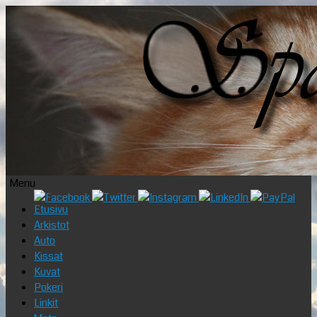
Menu
Skip
Etusivu
to
Arkistot
content
Auto
Kissat
Kuvat
Pokeri
Linkit