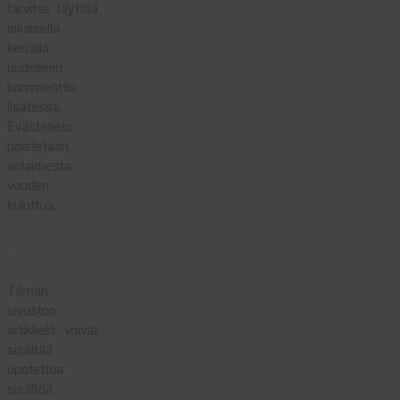
tarvitse täyttää
jokaisella
kerralla
uudelleen
kommenttia
lisätessä.
Evästetieto
poistetaan
selaimesta
vuoden
kuluttua.
Muilta sivustoilta
upotettu sisältö
Tämän
sivuston
artikkelit voivat
sisältää
upotettua
sisältöä