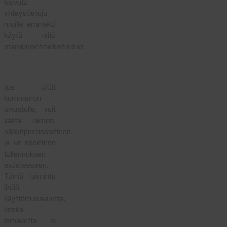
luovuta
yhteystietoja
muille emmekä
käytä niitä
markkinointitarkoituksiin.
Evästeet
Jos jätät
kommentin
sivustolle, voit
valita nimen,
sähköpostiosoitteen
ja url-osoitteen
tallennuksen
evästeeseen.
Tämä toiminto
lisää
käyttömukavuutta,
koska
lomaketta ei