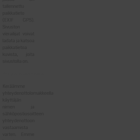
tallennettu
paikkatieto
(EXIF GPS).
Sivuston
vierailijat voivat
ladata ja katsoa
paikkatietoa
kuvista, joita
sivustolla on.
Yhteydenottolomakkeet
Keräämme
yhteydenottolomakkeella
käyttäjän
nimen ja
sähköpostiosoitteen
yhteydenottoon
vastaamista
varten. Emme