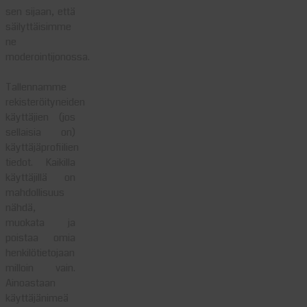
sen sijaan, että
säilyttäisimme
ne
moderointijonossa.
Tallennamme
rekisteröityneiden
käyttäjien (jos
sellaisia on)
käyttäjäprofiilien
tiedot. Kaikilla
käyttäjillä on
mahdollisuus
nähdä,
muokata ja
poistaa omia
henkilötietojaan
milloin vain.
Ainoastaan
käyttäjänimeä