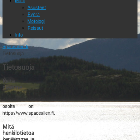
Moto
Asusteet
Pyörä
Motologi
Reissut
Info
Spacealien.fi
»
Tietosuoja
Tietosuoja
Keitä
olemme
Verkkosivustomme
osoite on:
https://www.spacealien.fi.
Mitä
henkilötietoa
keräämme ja