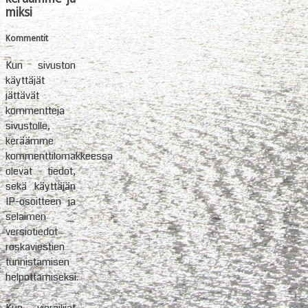
miksi
Kommentit
Kun sivuston
käyttäjät
jättävät
kommentteja
sivustolle,
keräämme
kommenttilomakkeessa
olevat tiedot,
sekä käyttäjän
IP-osoitteen ja
selaimen
versiotiedot
roskaviestien
tunnistamisen
helpottamiseksi.
Kun vierailijat