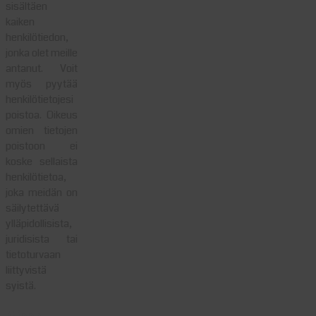
sisältäen
kaiken
henkilötiedon,
jonka olet meille
antanut. Voit
myös pyytää
henkilötietojesi
poistoa. Oikeus
omien tietojen
poistoon ei
koske sellaista
henkilötietoa,
joka meidän on
säilytettävä
ylläpidollisista,
juridisista tai
tietoturvaan
liittyvistä
syistä.