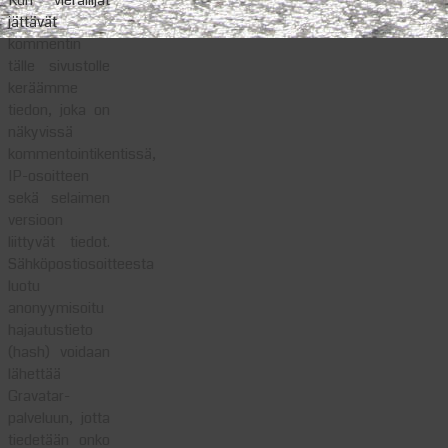
jättävät
kommentin
tälle sivustolle
keräämme
tiedon, joka on
näkyvissä
kommentointikentissä,
IP-osoitteen
sekä selaimen
versioon
liittyvät tiedot.
Sähköpostiosoitteesta
luotu
anonyymisoitu
hajautustieto
(hash) voidaan
lähettää
Gravatar-
palveluun, jotta
tiedetään onko