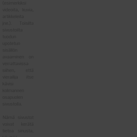
(esimerkiksi
videoita, kuvia,
artikkeleita
jne.). Toisilta
sivustoilta
tuodun
upotetun
sisällön
avaaminen on
verrattavissa
siihen, että
vierailija itse
kävisi
kolmannen
osapuolen
sivustolla.
Nämä sivustot
voivat kerätä
tietoa sinusta,