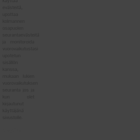
käyttää
evästeitä,
upottaa
kolmannen
osapuolen
seurantaevästeitä
ja monitoroida
vuorovaikutustasi
upotetun
sisällön
kanssa,
mukaan lukien
vuorovaikutuksen
seuranta jos ja
kun olet
kirjautunut
käyttäjänä
sivustolle.
Analytiikka