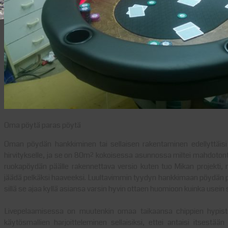
Oma pöytä paras pöytä
Oman pöydän hankkiminen tai sellaisen rakentaminen edellyttäisi 
hirvitykselle, ja se on 80m² kokoisessa asunnossa miltei mahdotont
ruokapöydän päälle rakennettava versio kuten tuo Mikan projekti, m
jäädä pelkäksi haaveeksi. Luultavimmin tyydyn hankkimaan pöydän pää
sillä se ajaa kyllä asiansa varsin hyvin ottaen huomioon kuinka usein
Livepelaamisessa on muutenkin omaa taikaansa chippien hypiste
käytösmallien harjoitteleminen sellaisiksi, ettei antaisi itsestään