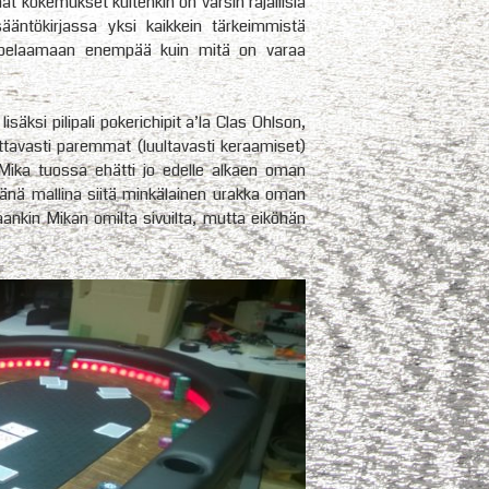
mat kokemukset kuitenkin on varsin rajallisia
ääntökirjassa yksi kaikkein tärkeimmistä
e pelaamaan enempää kuin mitä on varaa
äksi pilipali pokerichipit a’la Clas Ohlson,
tavasti paremmat (luultavasti keraamiset)
. Mika tuossa ehätti jo edelle alkaen oman
hyvänä mallina siitä minkälainen urakka oman
ankin Mikan omilta sivuilta, mutta eiköhän