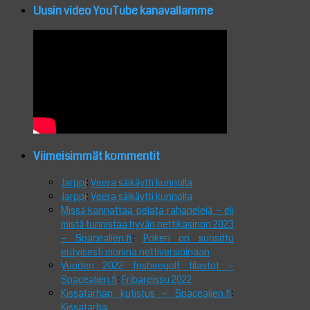
Uusin video YouTube kanavallamme
Viimeisimmät kommentit
Jarppi
:
Veera säikäytti kunnolla
Jarppi
:
Veera säikäytti kunnolla
Missä kannattaa pelata rahapelejä – eli
mistä tunnistaa hyvän nettikasinon 2023
– Spacealien.fi
:
Pokeri on suosittu
erityisesti monina nettiversioinaan
Vuoden 2022 frisbeegolf tilastot –
Spacealien.fi
:
Fribareissu 2022
Kissatarhan kutistus – Spacealien.fi
:
Kissatarha