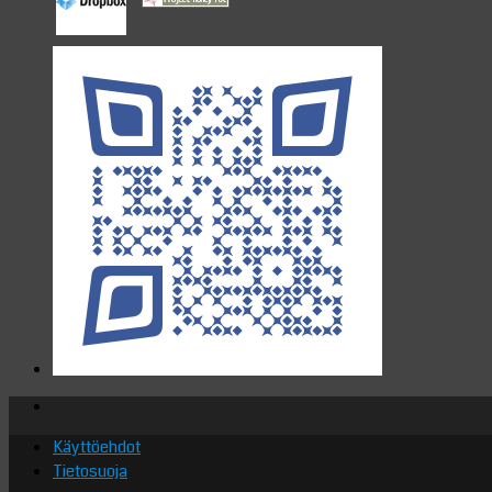
Käyttöehdot
Tietosuoja