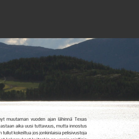
a nyt muutaman vuoden ajan lähinnä Texas
eastaan aika uusi tuttavuus, mutta innostus
ullut kokeiltua jos jonkinlaisia pelisivustoja