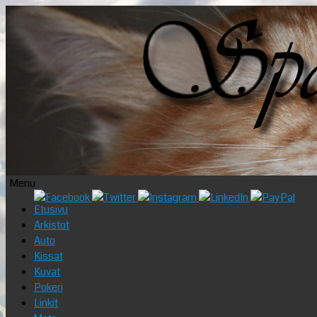
Menu
Skip
Etusivu
to
Arkistot
content
Auto
Kissat
Kuvat
Pokeri
Linkit