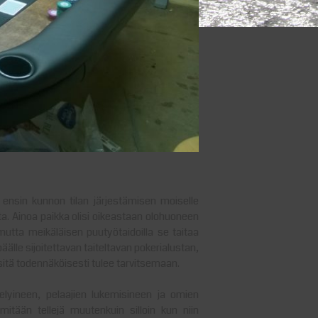
ensin kunnon tilan järjestämisen moiselle
a. Ainoa paikka olisi oikeastaan olohuoneen
utta meikäläisen puutyötaidoilla se taitaa
lle sijoitettavan taiteltavan pokerialustan,
 sitä todennäköisesti tulee tarvitsemaan.
lyineen, pelaajien lukemisineen ja omien
 mitään tellejä muutenkuin silloin kun niin