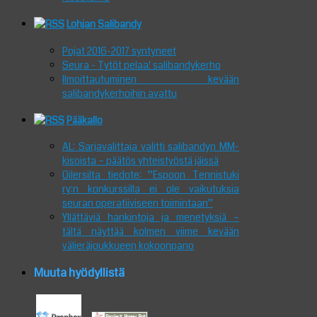
Lohjan Salibandy
Pojat 2016-2017 syntyneet
Seura - Tytöt pelaa! salibandykerho
Ilmoittautuminen kevään
salibandykerhoihin avattu
Pääkallo
AL: Sarjavalittaja valitti salibandyn MM-
kisoista – päätös yhteistyöstä jäissä
Oilersilta tiedote: ”Espoon Tennistuki
ry:n konkurssilla ei ole vaikutuksia
seuran operatiiviseen toimintaan”
Yllättäviä hankintoja ja menetyksiä –
tältä näyttää kolmen viime kevään
välieräjoukkueen kokoonpano
Muuta hyödyllistä