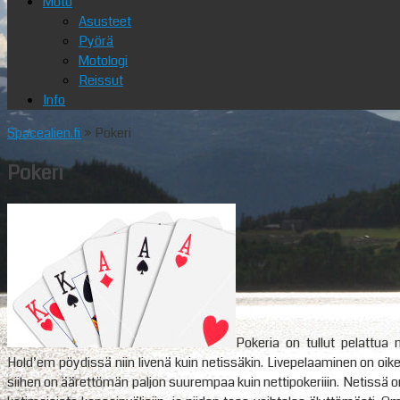
Moto
Asusteet
Pyörä
Motologi
Reissut
Info
Spacealien.fi
» Pokeri
Pokeri
Pokeria on tullut pelattu
Hold’em pöydissä niin livenä kuin netissäkin. Livepelaaminen on oik
siihen on äärettömän paljon suurempaa kuin nettipokeriiin. Netissä on t