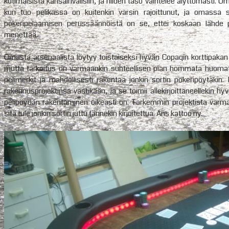
kotimaisista kansainvälisiin, ja niiden taso vaihtelee älyttömästi. O
kun tuo pelikassa on kuitenkin varsin rajoittunut, ja omassa s
pokeripelaamisen perussäännöistä on se, ettei koskaan lähd
menettää.
Omasta arsenaalista löytyy toistaiseksi hyvän Copaqin korttipakan lis
mutta tarkoitus on varmaankin suhteellisen pian hommata huomat
pelimerkit ja mahdollisesti rakentaa jonkin sortin pokeripöytäkin
rakennusprojektinsa vastikään, ja se toimii allekirjoittaneellekin 
pelipöydän rakentaminen oikeasti on. Tarkemmin projektista varma
sitä tule jonkin sortin juttu tännekin kirjoitettua. Ans kattoo ny.