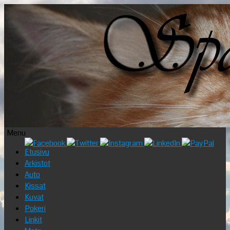
Menu
Skip
Etusivu
to
Arkistot
content
Auto
Kissat
Kuvat
Pokeri
Linkit