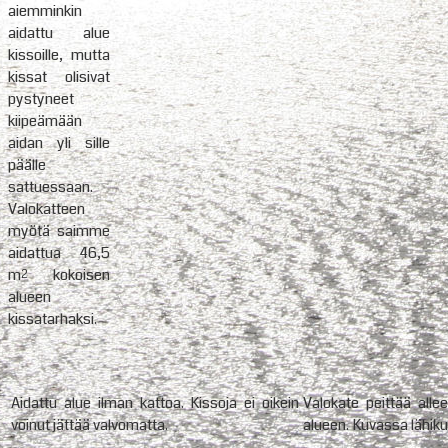
aiemminkin
aidattu alue
kissoille, mutta
kissat olisivat
pystyneet
kiipeämään
aidan yli sille
päälle
sattuessaan.
Valokatteen
myötä saimme
aidattua 46,5
m² kokoisen
alueen
kissatarhaksi.
Aidattu alue ilman kattoa. Kissoja ei oikein
Valokate peittää alle
voinut jättää valvomatta.
alueen. Kuvassa lähiku