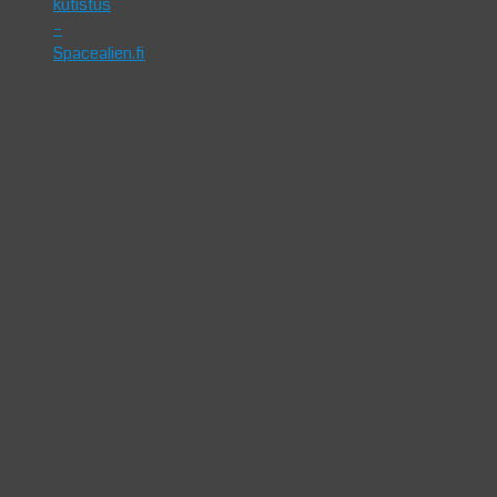
kutistus
–
Spacealien.fi
Haluatko
sanoa jotain?