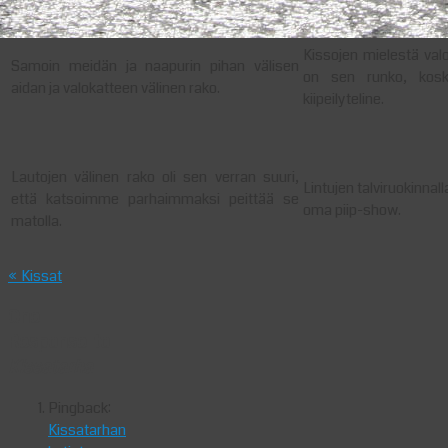
Kissojen mielestä val
Samoin meidän ja naapurin pihan välisen
on sen runko, kos
aidan ja valokatteen välinen rako.
kiipeilyteline.
Lautojen välinen rako oli sen verran suuri,
Lintujen talviruokinnalla
että katsoimme parhaimmaksi peittää se
oma piip-show.
matolla.
« Kissat
One
Response to
Kissatarha
Pingback:
Kissatarhan