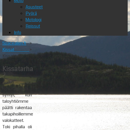
Moto
Asusteet
Pyörä
Motologi
Reissut
Info
Spacealien.fi
»
Kissat
»
Kissatarha
Kissatarha
Ajatus
kissatarhasta
syntyi, kun
taloyhtiömme
päätti rakentaa
takapihoillemme
valokatteet.
Toki pihalla oli