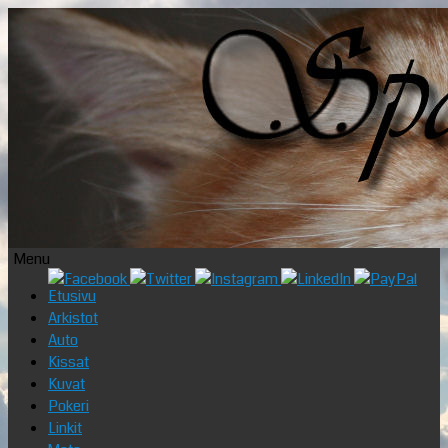
Menu
Skip
Etusivu
to
Arkistot
content
Auto
Kissat
Kuvat
Pokeri
Linkit