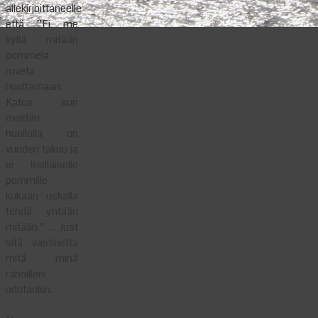
allekirjoittaneelle
että ”Ei me
kyllä mitään
pommeja
ruveta
huoltamaan.
Katos kun
meidän
huollolla on
vuoden takuu ja
ei tuollaiselle
pommille
kukaan uskalla
tehdä yhtään
mitään.” … Just
sitä vastinetta
mitä minä
rahoilleni
odotankin.