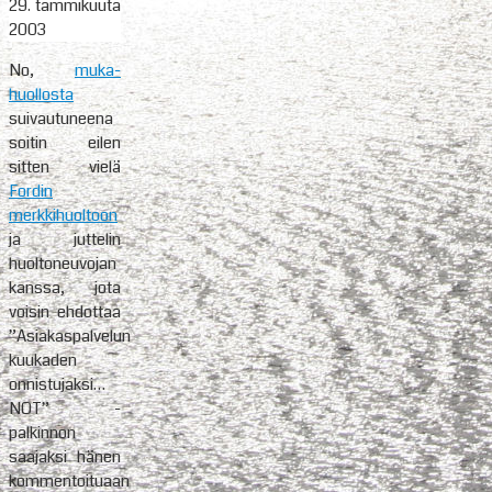
29. tammikuuta
2003
No,
muka-
huollosta
suivautuneena
soitin eilen
sitten vielä
Fordin
merkkihuoltoon
ja juttelin
huoltoneuvojan
kanssa, jota
voisin ehdottaa
”Asiakaspalvelun
kuukaden
onnistujaksi…
NOT” -
palkinnon
saajaksi hänen
kommentoituaan