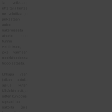
Ja veikkaan,
että tällä kertaa
ne veloittaa jo
pelkästään
auton
näkemisestä
ainakin sen
tunnin
veloituksen,
joka varmaan
merkkihuollossa
hipoo satasta.
Ehkäpä vaan
jatkan autolla
ajelua kuten
tähänkin asti, ja
sitten kun poliisi
rapsauttaa
sakoilla (siis