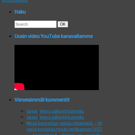
is processed.
Haku
Search
Search
OK
for:
Uusin video YouTube kanavallamme
Viimeisimmät kommentit
Jarppi
:
Veera säikäytti kunnolla
Jarppi
:
Veera säikäytti kunnolla
Missä kannattaa pelata rahapelejä – eli
mistä tunnistaa hyvän nettikasinon 2023