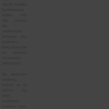
aihetta. Epäilipä
huoltoneuvoja
sitäkin, että
vika saattaa
olla
sulakerasian
pohjassa, joka
kuulemma
lähes järjestään
on vanoissa
Escorteissa
vaihdettava.
No, aikataulun
antaessa
myöten on se
pommi kai
sitten
roudattava
huoltoon… taas.