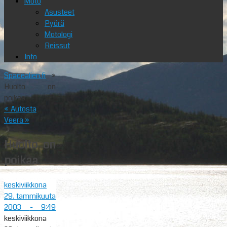
Moto
Asusteet
Pyörä
Motologi
Reissut
Info
Spacealien.fi
»
Huolto on
poikaa
«
Autosta
Veera
»
Huolto on
poikaa
keskiviikkona
29. tammikuuta
2003
- 9:49
keskiviikkona