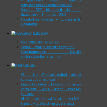
– Spacealien.fi
:
Pokeri on suosittu
erityisesti monina nettiversioinaan
Vuoden 2022 frisbeegolf tilastot –
Spacealien.fi
:
Fribareissu 2022
Kissatarhan kutistus – Spacealien.fi
:
Kissatarha
Lohjan Salibandy
Pojat 2016-2017 syntyneet
Seura - Tytöt pelaa! salibandykerho
Ilmoittautuminen kevään
salibandykerhoihin avattu
Pääkallo
Vänta lite! Ruotsalaistaituri veivasi
kaukaa upean osuman
Liigajoukkueiden pika-arviot – neljän
kerroksen väkeä viiteen ryhmään
jaettuna
AL: Sarjavalittaja valitti salibandyn MM-
kisoista – päätös yhteistyöstä jäissä