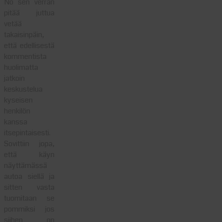
No sen verran
pitää juttua
vetää
takaisinpäin,
että edellisestä
kommentista
huolimatta
jatkoin
keskustelua
kyseisen
henkilön
kanssa
itsepintaisesti.
Sovittiin jopa,
että käyn
näyttämässä
autoa siellä ja
sitten vasta
tuomitaan se
pommiksi jos
siihen on