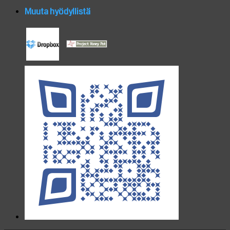
Muuta hyödyllistä