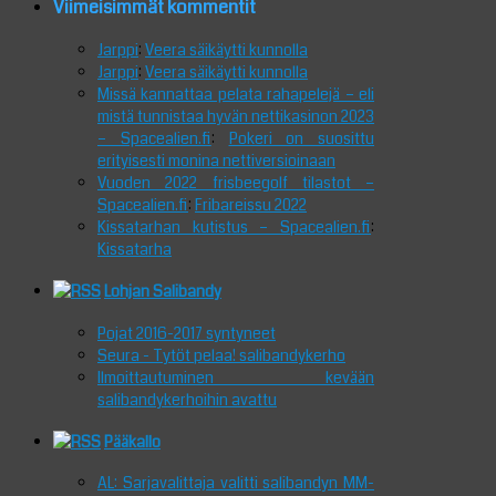
Viimeisimmät kommentit
Jarppi
:
Veera säikäytti kunnolla
Jarppi
:
Veera säikäytti kunnolla
Missä kannattaa pelata rahapelejä – eli
mistä tunnistaa hyvän nettikasinon 2023
– Spacealien.fi
:
Pokeri on suosittu
erityisesti monina nettiversioinaan
Vuoden 2022 frisbeegolf tilastot –
Spacealien.fi
:
Fribareissu 2022
Kissatarhan kutistus – Spacealien.fi
:
Kissatarha
Lohjan Salibandy
Pojat 2016-2017 syntyneet
Seura - Tytöt pelaa! salibandykerho
Ilmoittautuminen kevään
salibandykerhoihin avattu
Pääkallo
AL: Sarjavalittaja valitti salibandyn MM-