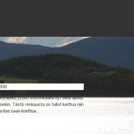
2008
ajalla, joskin eturenkaalla nyt vielä ajelisi.
ksekin. Tästä renkaasta on tullut luettua niin
 itse saan koettua.