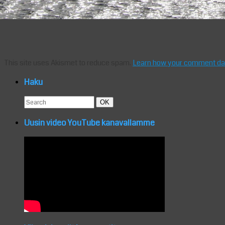
This site uses Akismet to reduce spam.
Learn how your comment dat
Haku
Search
Search
OK
for:
Uusin video YouTube kanavallamme