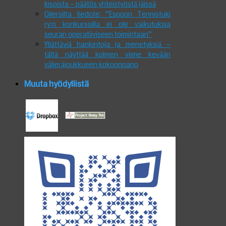
kisoista – päätös yhteistyöstä jäissä
Oilersilta tiedote: ”Espoon Tennistuki
ry:n konkurssilla ei ole vaikutuksia
seuran operatiiviseen toimintaan”
Yllättäviä hankintoja ja menetyksiä –
tältä näyttää kolmen viime kevään
välieräjoukkueen kokoonpano
Muuta hyödyllistä