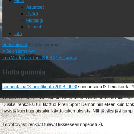
Moto
Asusteet
Pyörä
Motologi
Reissut
Info
Spacealien.fi
» Uutta gummia
«
Se on loma nyt
Iron Maiden On Tour 2008 @ Helsinki
»
Uutta gummia
sunnuntaina 13. heinäkuuta 2008
- 10:31
sunnuntaina 13. heinäkuuta 
Vanhat renkaat alkavat olla tiensä päässä. Takarengas on miltei sakkor
Uusiksi renkaiksi tuli tilattua Pirelli Sport Demon niin eteen kuin taa
hyvistä kuin huonoistakin käyttökokemuksista. Nähtäväksi jää kumpia
Toivottavasti renkaat tulevat liikkeeseen nopeasti ;-).