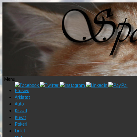
Menu
Skip
Etusivu
to
Arkistot
content
Auto
Kissat
Kuvat
Pokeri
Linkit