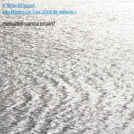
«
Se on loma nyt
Iron Maiden On Tour 2008 @ Helsinki
»
Haluatko sanoa jotain?