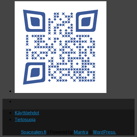
Käyttöehdot
Tietosuoja
Spacealien.fi
| Powered by
Mantra
&
WordPress.