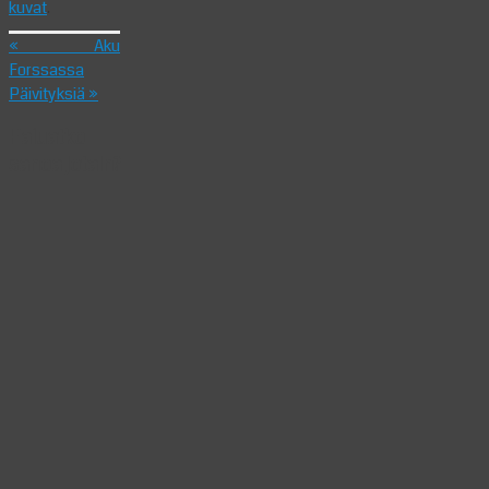
kuvat
.
«
Aku
Forssassa
Päivityksiä
»
Haluatko
sanoa jotain?