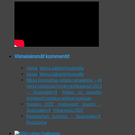
Viimeisimmät kommentit
Jarppi
:
Veera säikäytti kunnolla
Jarppi
:
Veera säikäytti kunnolla
Missä kannattaa pelata rahapelejä – eli
mistä tunnistaa hyvän nettikasinon 2023
– Spacealien.fi
:
Pokeri on suosittu
erityisesti monina nettiversioinaan
Vuoden 2022 frisbeegolf tilastot –
Spacealien.fi
:
Fribareissu 2022
Kissatarhan kutistus – Spacealien.fi
:
Kissatarha
Lohjan Salibandy