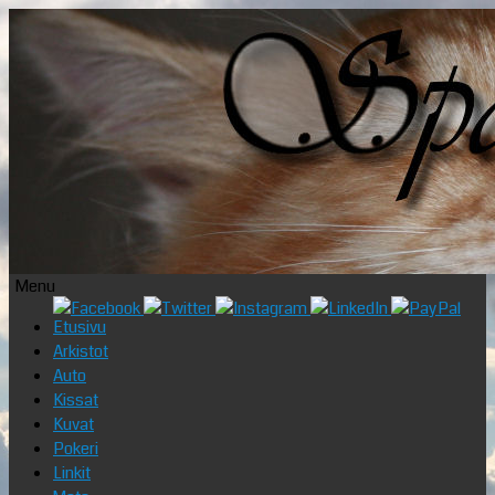
Menu
Skip
Etusivu
to
Arkistot
content
Auto
Kissat
Kuvat
Pokeri
Linkit