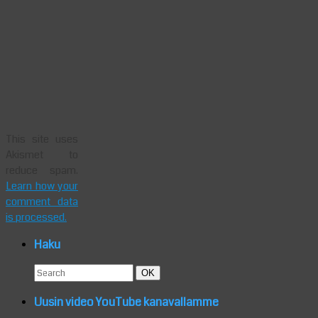
This site uses
Akismet to
reduce spam.
Learn how your
comment data
is processed.
Haku
Search
Search
OK
for:
Uusin video YouTube kanavallamme