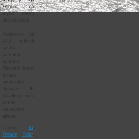
FAlbum on
myös otettu
pois käytöstä.
Kuviamme voi
tällä hetkellä
selata
parhaiten
suoraan
Flickr:stä. Kuvat
tullaan
siirtämään
Nebulan 1G
palveluun vielä
tämän
kuukauden
aikana.
Tagged
1G
,
FAlbum
,
Flickr
,