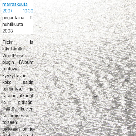
marraskuuta
2007
- 10:30
perjantaina 11.
huhtikuuta
2008
Flickr ja
käyttämäni
WordPress
plugin FAlbum
tuntuvat
kyykyttävän
koko saitin
toimintaa, ja
tätä on jatkunut
jo pitkään.
Päätös kuvien
siirtämisestä
toiseen
paikkaan on jo
tehty, ja nyt