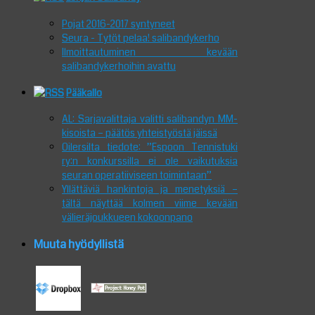
Pojat 2016-2017 syntyneet
Seura - Tytöt pelaa! salibandykerho
Ilmoittautuminen kevään
salibandykerhoihin avattu
Pääkallo
AL: Sarjavalittaja valitti salibandyn MM-
kisoista – päätös yhteistyöstä jäissä
Oilersilta tiedote: ”Espoon Tennistuki
ry:n konkurssilla ei ole vaikutuksia
seuran operatiiviseen toimintaan”
Yllättäviä hankintoja ja menetyksiä –
tältä näyttää kolmen viime kevään
välieräjoukkueen kokoonpano
Muuta hyödyllistä