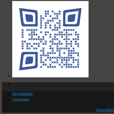
Käyttöehdot
Tietosuoja
Spacealien.