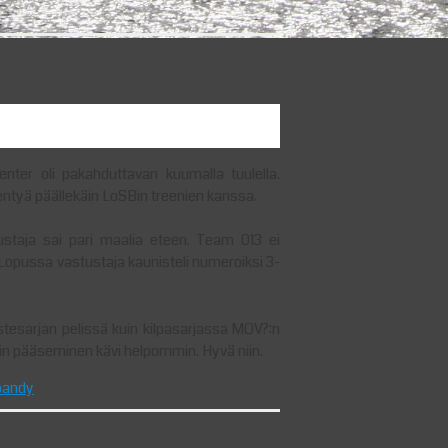
nter oli pakahduttavan kuumalla tuulella.
entyä päällekäin LoSBin treenien kanssa.
astustaja sai pari maalia eteen. Team 013 ei
 Lopussa vastustaja kaunisteli numeroiksi 3-
stesarjan pelissä kuin kilpasarjassa MOV?:n
iin pääseminen kävi helpommin. Hyvä niin.
bandy
dyä