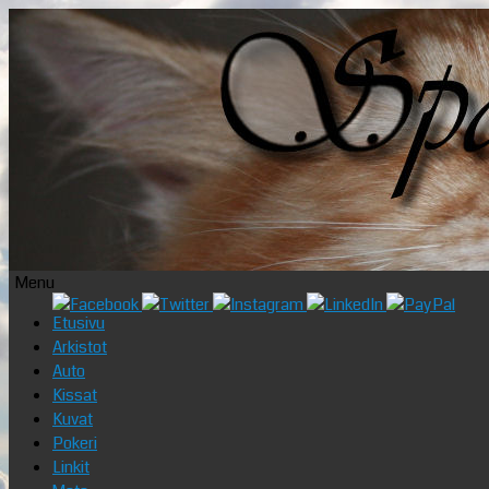
Menu
Skip
Etusivu
to
Arkistot
content
Auto
Kissat
Kuvat
Pokeri
Linkit