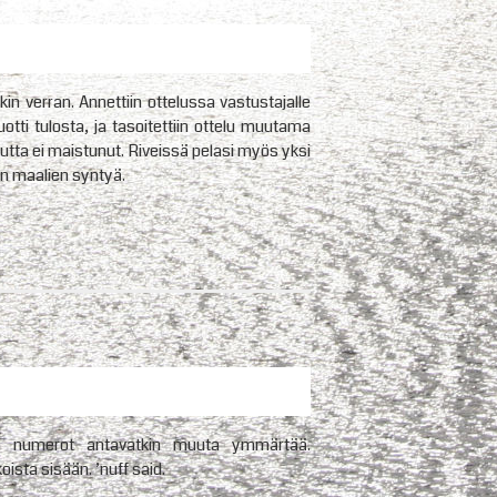
in verran. Annettiin ottelussa vastustajalle
tuotti tulosta, ja tasoitettiin ottelu muutama
 mutta ei maistunut. Riveissä pelasi myös yksi
ään maalien syntyä.
kka numerot antavatkin muuta ymmärtää.
oista sisään. ’nuff said.