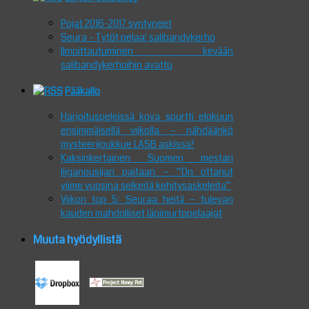
Pojat 2016-2017 syntyneet
Seura - Tytöt pelaa! salibandykerho
Ilmoittautuminen kevään
salibandykerhoihin avattu
Pääkallo
Harjoituspeleissä kova spurtti elokuun
ensimmäisellä viikolla – nähdäänkö
mysteerijoukkue LASB askissa?
Kaksinkertainen Suomen mestari
liiganousijan paitaan – ”On ottanut
viime vuosina selkeitä kehitysaskeleita”
Viikon top 5: Seuraa heitä – tulevan
kauden mahdolliset läpimurtopelaajat
Muuta hyödyllistä