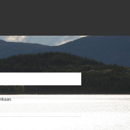
ipui tiukan väännön päätteeksi 4-2. Ei ihan
inkaan.