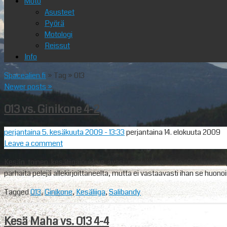
Moto
Asusteet
Pyörä
Motologi
Reissut
Info
Spacealien.fi
» Tag » 013
Newer posts
»
013 vs. Ginikone 4-2
perjantaina 5. kesäkuuta 2009
- 13:33
perjantaina 14. elokuuta 2009
Leave a comment
Kesän toinen kesäliigajoukkue avasi niinikään voitolla. Ginikone ta
parhaita pelejä allekirjoittaneelta, mutta ei vastaavasti ihan se huono
Tagged
013
,
Ginikone
,
Kesäliiga
,
Salibandy
Kesä Maha vs. 013 4-4