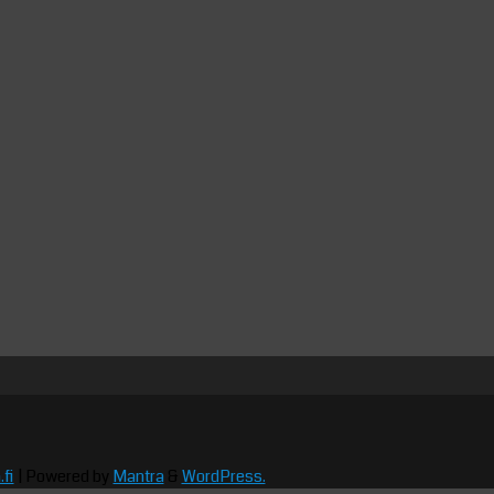
fi
| Powered by
Mantra
&
WordPress.