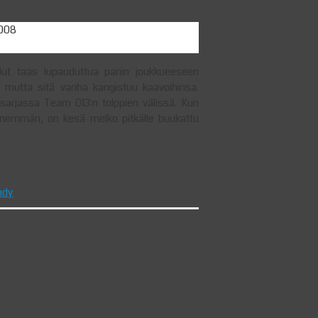
2008
llut taas lupauduttua pariin joukkueeseen
, mutta sitä vanha kangistuu kaavoihinsa.
arjassa Team 013:n tolppien välissä. Kun
 enemmän, on kesä melko pitkälle buukattu
ndy