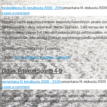
keskiviikkona 18. kesäkuuta 2008
- 21:41
perjantaina 14. elokuuta 2009
Leave a comment
Hajonnut sormi vaikuttaa edelleen torjuntatyöskentelyyn ainakin jonk
perinteisesti 4-1 johto ennenkuin alettiin kirimään. Tällä kertaa kiri 
minuutti ennen loppua 4-4. Olisi ollut paikkoja pistää voittomaalikin,
I-divari vahvistus, joka omalta osaltaan avusti erinomaisilla syötöill
Itsellä ei niitä parhaita iltoja. Taaskaan.
Tagged
013
,
Kesä Maha
,
Kesäliiga
,
Salibandy
013 vs. Pitskun Sportti 4-9
perjantaina 13. kesäkuuta 2008
- 23:04
perjantaina 14. elokuuta 2009
Leave a comment
Perjantainen ottelu oli kokonaisuutena varsin tasainen, vai
”Kossutiimin” ongelma oli maalinteko, vastustaja sen sijaan pisti paik