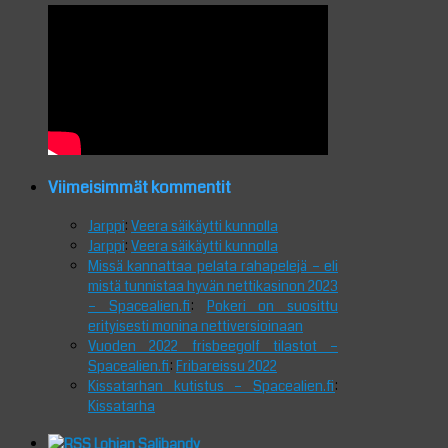
Viimeisimmät kommentit
Jarppi
:
Veera säikäytti kunnolla
Jarppi
:
Veera säikäytti kunnolla
Missä kannattaa pelata rahapelejä – eli
mistä tunnistaa hyvän nettikasinon 2023
– Spacealien.fi
:
Pokeri on suosittu
erityisesti monina nettiversioinaan
Vuoden 2022 frisbeegolf tilastot –
Spacealien.fi
:
Fribareissu 2022
Kissatarhan kutistus – Spacealien.fi
:
Kissatarha
Lohjan Salibandy