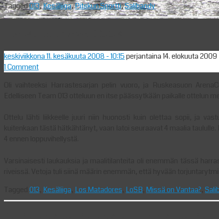
Tagged
013
,
Kesäliiga
,
Pitskun Sportti
,
Salibandy
Los Matadores vs. 013 3-4
keskiviikkona 11. kesäkuuta 2008
- 10:15
perjantaina 14. elokuuta 2009
1 Comment
Oli vaihteeksi Harrastesarjan pelin vuoro, ja Ruskeasuon ArenaCe
Edelliseen Team 013 otteluun en itse päässytkään paikalle ottelun m
Ottelu lähti liikkeelle juuri niin huonosti kuin olettaa sopii, ja v
kuitenkaan tästä hätkähtänyt, vaan latoi seuraavat 4 maalia taululle.
4 ennen loppuvihellystä.
Varsinaisesti laukauksia ja maalitilanteita oli enemmän tässä harra
riveissä. Vetoja tuli siinä määrin enemmän, että hyvään torjuntarytm
Tagged
013
,
Kesäliiga
,
Los Matadores
,
LoSB
,
Missä on Vantaa?
,
Sali
Salibandyä, salibandyä ja enemmän saliban