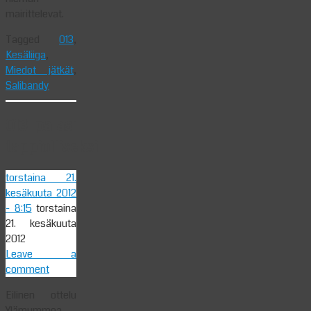
mairittelevat.
Tagged
013
,
Kesäliiga
,
Miedot jätkät
,
Salibandy
013 palasi
tappiolliseksi
torstaina 21.
kesäkuuta 2012
- 8:15
torstaina
21. kesäkuuta
2012
Leave a
comment
Eilinen ottelu
Ylämummoa