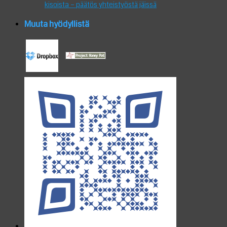
kisoista – päätös yhteistyöstä jäissä
Muuta hyödyllistä