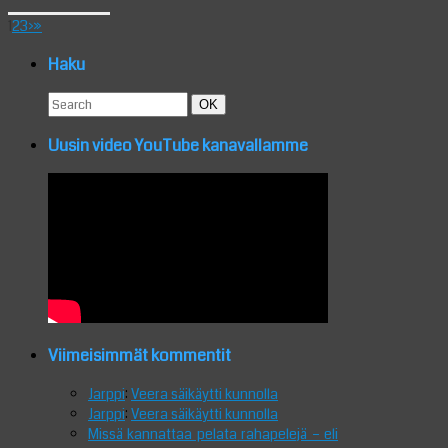
1
2
3
›
»
Haku
Search
Search
OK
for:
Uusin video YouTube kanavallamme
Viimeisimmät kommentit
Jarppi
:
Veera säikäytti kunnolla
Jarppi
:
Veera säikäytti kunnolla
Missä kannattaa pelata rahapelejä – eli