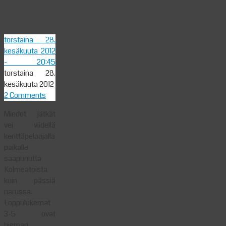
013
kompuroi
torstaina 28.
kesäkuuta 2012
- 20:45
torstaina 28.
kesäkuuta 2012
2 Comments
Miedot jätkät
vei viidellä
kenttäpelaajalla
paikalle
saapunutta
Kolmeatoista
kuin pässiä
narussa.
Loppulukemat
3-5 ovat
hieman