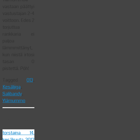
vastaan päättyi
vastustajan 2-4
voittoon. Edes 2
torjuttua
rankkaria ei
paljoa
lämmmittänyt,
kun niistä irtosi
tasan 0
pistettä. Pöh!
Tagged
013
,
Kesäliiga
,
Salibandy
,
Ylämummo
Eka piste
torstaina 14.
kesäkuuta 2012