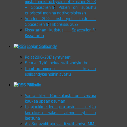
mistä tunnistaa hyvän nettikasinon 2023
– Spacealien.fi
:
Pokeri on suosittu
erityisesti monina nettiversioinaan
Vuoden 2022 frisbeegolf tilastot –
Spacealien.fi
:
Fribareissu 2022
Kissatarhan kutistus – Spacealien.fi
:
Kissatarha
Lohjan Salibandy
Pojat 2016-2017 syntyneet
Seura - Tytöt pelaa! salibandykerho
Ilmoittautuminen kevään
salibandykerhoihin avattu
Pääkallo
Vänta lite! Ruotsalaistaituri veivasi
kaukaa upean osuman
Liigajoukkueiden pika-arviot – neljän
kerroksen väkeä viiteen ryhmään
jaettuna
AL: Sarjavalittaja valitti salibandyn MM-