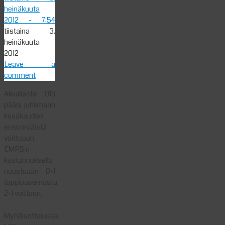
heinäkuuta
2012
- 7:54
tiistaina 3.
heinäkuuta
2012
Leave a
comment
Alkuillasta 013
pääsi juhlimaan
kesäkauden
ensimmäistä
voittoaan
EMPS:n
kustannuksella
noustuaan 0-1
tappioasemasta
2-1 voittoon.
Myhäisottelussa