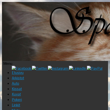
Menu
Skip
Etusivu
to
Arkistot
content
Auto
Kissat
Kuvat
Pokeri
Linkit