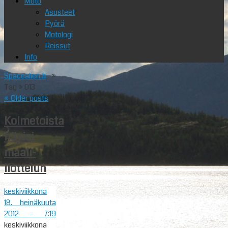
Moto
Asusteet
Pyörä
Motologi
Reissut
Info
Spacealien.fi
»
Tag » 013
«
Older posts
Kolmetoista
hävisi
maali-
ilottelun
keskiviikkona
18. heinäkuuta
2012
- 7:19
keskiviikkona