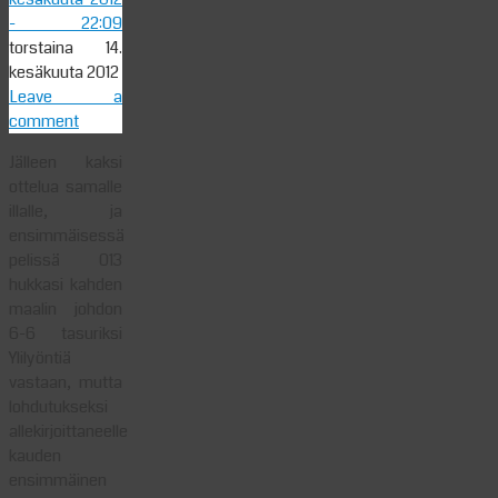
- 22:09
torstaina 14.
kesäkuuta 2012
Leave a
comment
Jälleen kaksi
ottelua samalle
illalle, ja
ensimmäisessä
pelissä 013
hukkasi kahden
maalin johdon
6-6 tasuriksi
Ylilyöntiä
vastaan, mutta
lohdutukseksi
allekirjoittaneelle
kauden
ensimmäinen