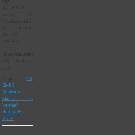
MOV
puolestaan
menetti 3-1
johtoaseman 3-
3 tasuriin
VKTP:tä
vastaan.
Kokonaisuutena
ihan hyvä ilta
siis.
Tagged
013
,
EMPS
,
Kesäliiga
,
Missä on
Vantaa?
,
Salibandy
,
VKTP