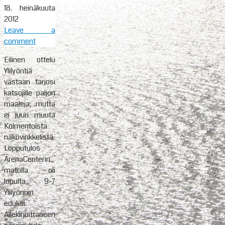
18. heinäkuuta
2012
Leave a
comment
Eilinen ottelu
Ylilyöntiä
vastaan tarjosi
katsojille paljon
maaleja, mutta
ei juuri muuta
Kolmentoista
näkövinkkelistä.
Lopputulos
ArenaCenterin
matolla oli
lopulta 9-7
Ylilyönnin
eduksi.
Allekirjoittaneen