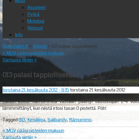
Moto
Asusteet
Pyörä
Motologi
Reissut
Info
Spacealien.fi
»
Arkisto
» 013 palasi tappiolliseksi
«
MOV pääsi pisteiden makuun
Vantaata vietiin
»
013 palasi tappiolliseksi
torstaina 21. kesäkuuta 2012
- 8:15
torstaina 21. kesäkuuta 2012
Eilinen ottelu Ylämummoa vastaan päättyi vastustajan 2-4 voitt
lämmmittänyt, kun niistä irtosi tasan 0 pistettä. Pöh!
Tagged
013
,
Kesäliiga
,
Salibandy
,
Ylämummo
.
«
MOV pääsi pisteiden makuun
Vantaata vietiin
»