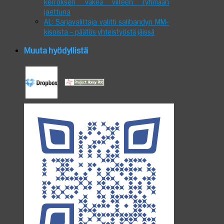
kerroksen väkeä viiteen ryhmään
jaettuna
AL: Sarjavalittaja valitti salibandyn MM-
kisoista – päätös yhteistyöstä jäissä
Muuta hyödyllistä