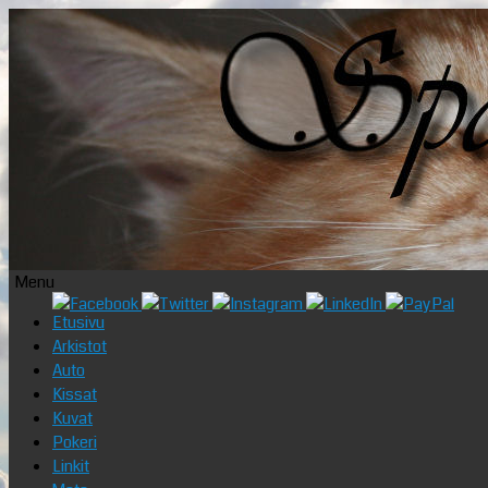
Menu
Skip
Etusivu
to
Arkistot
content
Auto
Kissat
Kuvat
Pokeri
Linkit