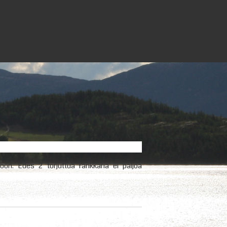
oon. Edes 2 torjuttua rankkaria ei paljoa