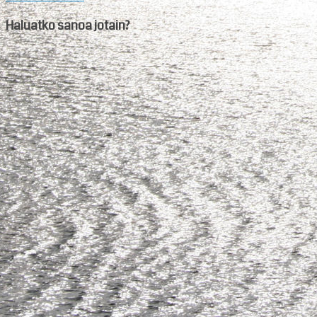
Haluatko sanoa jotain?