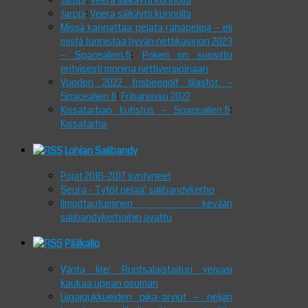
Jarppi
:
Veera säikäytti kunnolla
Jarppi
:
Veera säikäytti kunnolla
Missä kannattaa pelata rahapelejä – eli
mistä tunnistaa hyvän nettikasinon 2023
– Spacealien.fi
:
Pokeri on suosittu
erityisesti monina nettiversioinaan
Vuoden 2022 frisbeegolf tilastot –
Spacealien.fi
:
Fribareissu 2022
Kissatarhan kutistus – Spacealien.fi
:
Kissatarha
Lohjan Salibandy
Pojat 2016-2017 syntyneet
Seura - Tytöt pelaa! salibandykerho
Ilmoittautuminen kevään
salibandykerhoihin avattu
Pääkallo
Vänta lite! Ruotsalaistaituri veivasi
kaukaa upean osuman
Liigajoukkueiden pika-arviot – neljän