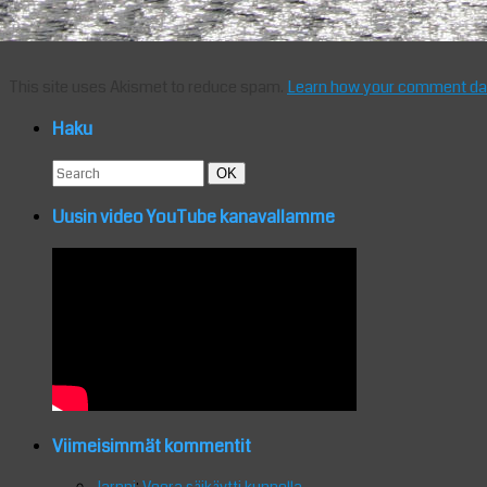
This site uses Akismet to reduce spam.
Learn how your comment dat
Haku
Search
Search
OK
for:
Uusin video YouTube kanavallamme
Viimeisimmät kommentit