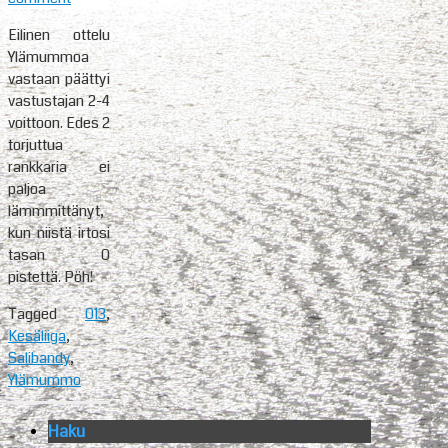
Eilinen ottelu
Ylämummoa
vastaan päättyi
vastustajan 2-4
voittoon. Edes 2
torjuttua
rankkaria ei
paljoa
lämmmittänyt,
kun niistä irtosi
tasan 0
pistettä. Pöh!
Tagged
013
,
Kesäliiga
,
Salibandy
,
Ylämummo
Haku