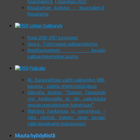
Spacealien.fi
:
Fribareissu 2022
Kissatarhan kutistus – Spacealien.fi
:
Kissatarha
Lohjan Salibandy
Pojat 2016-2017 syntyneet
Seura - Tytöt pelaa! salibandykerho
Ilmoittautuminen kevään
salibandykerhoihin avattu
Pääkallo
AL: Sarjavalittaja valitti salibandyn MM-
kisoista – päätös yhteistyöstä jäissä
Oilersilta tiedote: ”Espoon Tennistuki
ry:n konkurssilla ei ole vaikutuksia
seuran operatiiviseen toimintaan”
Yllättäviä hankintoja ja menetyksiä –
tältä näyttää kolmen viime kevään
välieräjoukkueen kokoonpano
Muuta hyödyllistä