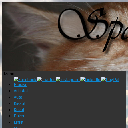
Menu
Skip
Etusivu
to
Arkistot
content
Auto
Kissat
Kuvat
Pokeri
Linkit