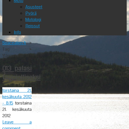
Moto
Asusteet
Pyörä
Motologi
Reissut
Info
Spacealien.fi
»
Tag »
Ylämummo
013 palasi
tappiolliseksi
torstaina 21.
kesäkuuta 2012
- 8:15
torstaina
21. kesäkuuta
2012
Leave a
comment