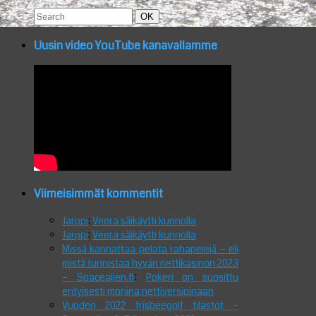
Search
Search
OK
for:
Uusin video YouTube kanavallamme
Viimeisimmät kommentit
Jarppi
:
Veera säikäytti kunnolla
Jarppi
:
Veera säikäytti kunnolla
Missä kannattaa pelata rahapelejä – eli
mistä tunnistaa hyvän nettikasinon 2023
– Spacealien.fi
:
Pokeri on suosittu
erityisesti monina nettiversioinaan
Vuoden 2022 frisbeegolf tilastot –