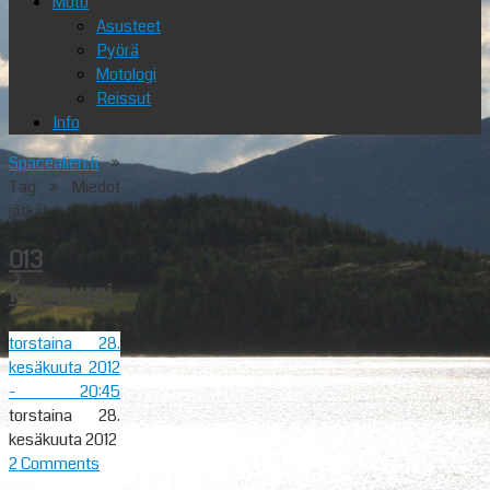
Moto
Asusteet
Pyörä
Motologi
Reissut
Info
Spacealien.fi
»
Tag » Miedot
jätkät
013
kompuroi
torstaina 28.
kesäkuuta 2012
- 20:45
torstaina 28.
kesäkuuta 2012
2 Comments