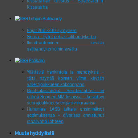
Kissatarhan kutistus – Spacealien.fi
:
Kissatarha
Lohjan Salibandy
Pojat 2016-2017 syntyneet
Seura - Tytöt pelaa! salibandykerho
Ilmoittautuminen kevään
salibandykerhoihin avattu
Pääkallo
Yllättäviä hankintoja ja menetyksiä –
tältä näyttää kolmen viime kevään
välieräjoukkueen kokoonpano
Ruotsalaismedia: Sentteritähteä ei
nähdä Suomen MM-kisoissa – keskittyy
seurajoukkueeseen ja siviiliuraansa
Huhumaa: LASB julkaisi ensimmäiset
sopimuksensa – divarissa onnistunut
maalivahti Lahteen
Muuta hyödyllistä