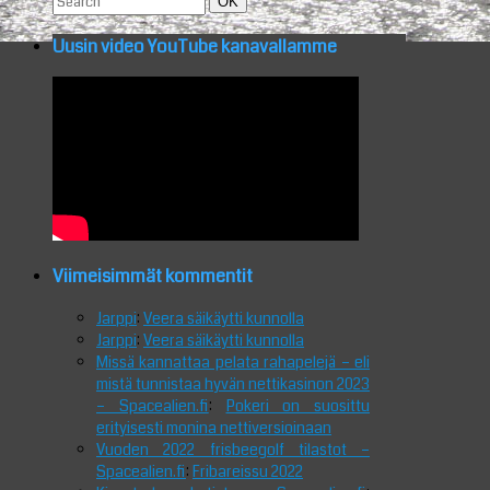
Search
OK
for:
Uusin video YouTube kanavallamme
Viimeisimmät kommentit
Jarppi
:
Veera säikäytti kunnolla
Jarppi
:
Veera säikäytti kunnolla
Missä kannattaa pelata rahapelejä – eli
mistä tunnistaa hyvän nettikasinon 2023
– Spacealien.fi
:
Pokeri on suosittu
erityisesti monina nettiversioinaan
Vuoden 2022 frisbeegolf tilastot –
Spacealien.fi
:
Fribareissu 2022