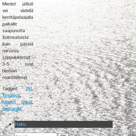
Miedot jätkät
vei viidellä
kenttäpelaajalla
paikalle
saapunutta
Kolmeatoista
kuin pässiä
narussa.
Loppulukemat
3-5 ovat
hieman
mairittelevat.
Tagged
013
,
Kesäliiga
,
Miedot jätkät
,
Salibandy
Haku
Search