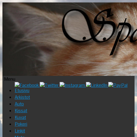
Menu
Skip
Etusivu
to
Arkistot
content
Auto
Kissat
Kuvat
Pokeri
Linkit