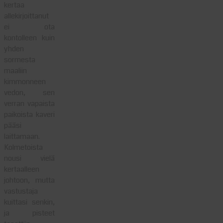
kertaa
allekirjoittanut
ei ota
kontolleen kuin
yhden
sormesta
maaliin
kimmonneen
vedon, sen
verran vapaista
paikoista kaveri
pääsi
laittamaan.
Kolmetoista
nousi vielä
kertaalleen
johtoon, mutta
vastustaja
kuittasi senkin,
ja pisteet