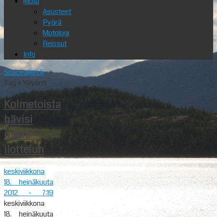
Moto
Asusteet
Pyörä
Motologi
Reissut
Info
Spacealien.fi
»
Tag » Ylilyönti
Kolmetoista
hävisi
maali-
ilottelun
keskiviikkona
18. heinäkuuta
2012
- 7:19
keskiviikkona
18. heinäkuuta