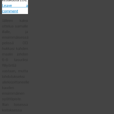
kesäkuuta 2012
Leave a
comment
Jälleen kaksi
ottelua samalle
illalle, ja
ensimmäisessä
pelissä 013
hukkasi kahden
maalin johdon
6-6 tasuriksi
Ylilyöntiä
vastaan, mutta
lohdutukseksi
allekirjoittaneelle
kauden
ensimmäinen
syöttöpiste.
Illan toisessa
koitoksessa