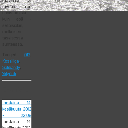
maalissa oli
täynnä niin
onnistumisia
kuin epä -
sellaisiakin,
melkoisen
tasaisessa
suhteessa.
Tagged
013
,
Kesäliiga
,
Salibandy
,
Ylilyönti
Eka piste
torstaina 14.
kesäkuuta 2012
- 22:09
torstaina 14.