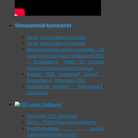
Viimeisimmät kommentit
Jarppi
:
Veera säikäytti kunnolla
Jarppi
:
Veera säikäytti kunnolla
Missä kannattaa pelata rahapelejä – eli
mistä tunnistaa hyvän nettikasinon 2023
– Spacealien.fi
:
Pokeri on suosittu
erityisesti monina nettiversioinaan
Vuoden 2022 frisbeegolf tilastot –
Spacealien.fi
:
Fribareissu 2022
Kissatarhan kutistus – Spacealien.fi
:
Kissatarha
Lohjan Salibandy
Pojat 2016-2017 syntyneet
Seura - Tytöt pelaa! salibandykerho
Ilmoittautuminen kevään
salibandykerhoihin avattu