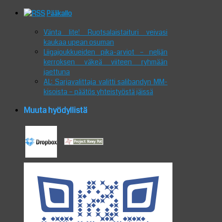
Pääkallo
Vänta lite! Ruotsalaistaituri veivasi
kaukaa upean osuman
Liigajoukkueiden pika-arviot – neljän
kerroksen väkeä viiteen ryhmään
jaettuna
AL: Sarjavalittaja valitti salibandyn MM-
kisoista – päätös yhteistyöstä jäissä
Muuta hyödyllistä