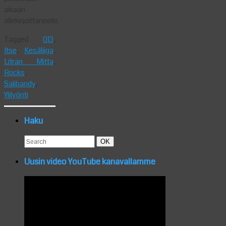
aikaan
allekirjoittaneelle.
Tagged
013
,
Itse
,
Kesäliiga
,
Litran Mitta
,
Rocks
,
Salibandy
,
Ylilyönti
Haku
Search
Search
OK
for:
Uusin video YouTube kanavallamme