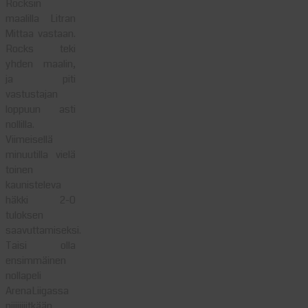
Rocksin
maalilla Litran
Mittaa vastaan.
Rocks teki
yhden maalin,
ja piti
vastustajan
loppuun asti
nollilla.
Viimeisellä
minuutilla vielä
toinen
kaunisteleva
häkki 2-0
tuloksen
saavuttamiseksi.
Taisi olla
ensimmäinen
nollapeli
ArenaLiigassa
piiiiiiiitkään