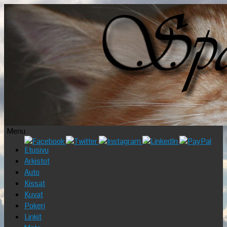
Menu
Skip
Etusivu
to
Arkistot
content
Auto
Kissat
Kuvat
Pokeri
Linkit