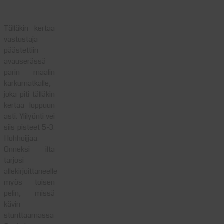
Tälläkin kertaa
vastustaja
päästettiin
avauserässä
parin maalin
karkumatkalle,
joka piti tälläkin
kertaa loppuun
asti. Ylilyönti vei
siis pisteet 5-3.
Hohhoijjaa.
Onneksi ilta
tarjosi
allekirjoittaneelle
myös toisen
pelin, missä
kävin
stunttaamassa