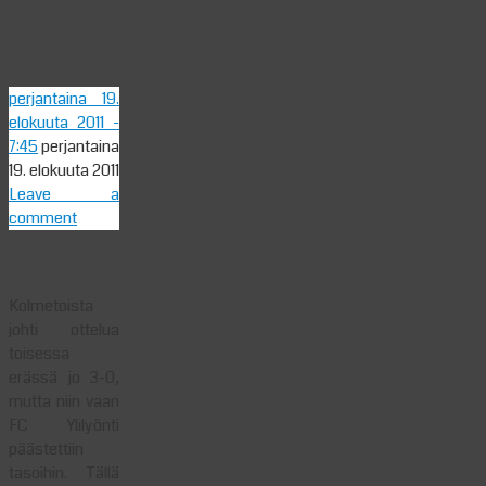
tunaroi
tasuriksi
perjantaina 19.
elokuuta 2011
-
7:45
perjantaina
19. elokuuta 2011
Leave a
comment
Kolmetoista
johti ottelua
toisessa
erässä jo 3-0,
mutta niin vaan
FC Ylilyönti
päästettiin
tasoihin. Tällä