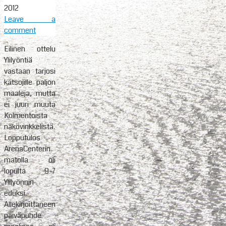
2012
Leave a
comment
Eilinen ottelu
Ylilyöntiä
vastaan tarjosi
katsojille paljon
maaleja, mutta
ei juuri muuta
Kolmentoista
näkövinkkelistä.
Lopputulos
ArenaCenterin
matolla oli
lopulta 9-7
Ylilyönnin
eduksi.
Allekirjoittaneen
päiväpuhde