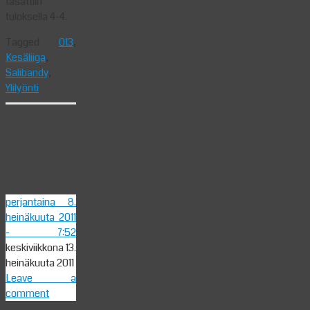
tasattiin
tuloksella 4-4.
Tagged
013
,
Kesäliiga
,
Salibandy
,
Ylilyönti
Kolmetoista
hävisi
taas
perjantaina 8.
heinäkuuta 2011
- 7:52
keskiviikkona 13.
heinäkuuta 2011
Leave a
comment