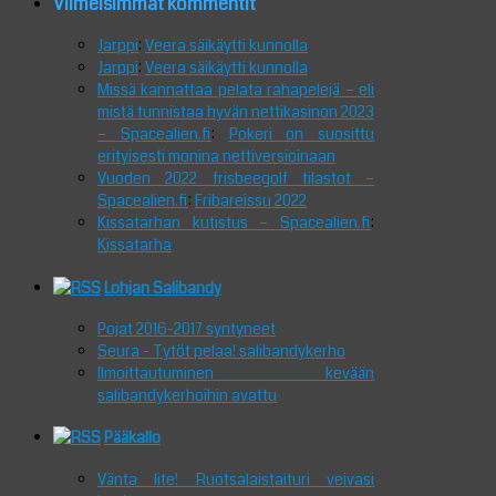
Viimeisimmät kommentit
Jarppi
:
Veera säikäytti kunnolla
Jarppi
:
Veera säikäytti kunnolla
Missä kannattaa pelata rahapelejä – eli
mistä tunnistaa hyvän nettikasinon 2023
– Spacealien.fi
:
Pokeri on suosittu
erityisesti monina nettiversioinaan
Vuoden 2022 frisbeegolf tilastot –
Spacealien.fi
:
Fribareissu 2022
Kissatarhan kutistus – Spacealien.fi
:
Kissatarha
Lohjan Salibandy
Pojat 2016-2017 syntyneet
Seura - Tytöt pelaa! salibandykerho
Ilmoittautuminen kevään
salibandykerhoihin avattu
Pääkallo
Vänta lite! Ruotsalaistaituri veivasi