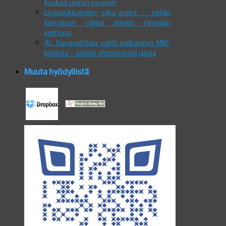
kaukaa upean osuman
Liigajoukkueiden pika-arviot – neljän
kerroksen väkeä viiteen ryhmään
jaettuna
AL: Sarjavalittaja valitti salibandyn MM-
kisoista – päätös yhteistyöstä jäissä
Muuta hyödyllistä