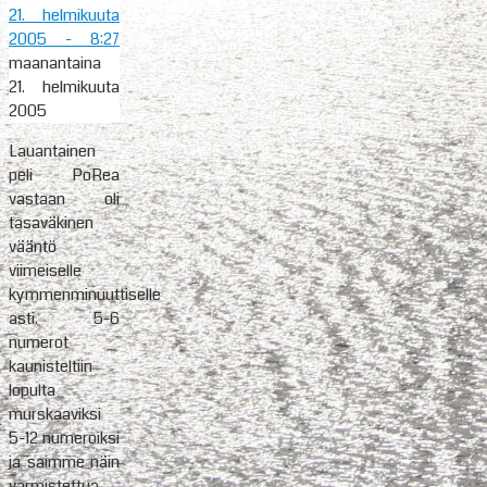
21. helmikuuta
2005
- 8:27
maanantaina
21. helmikuuta
2005
Lauantainen
peli PoRea
vastaan oli
tasaväkinen
vääntö
viimeiselle
kymmenminuuttiselle
asti. 5-6
numerot
kaunisteltiin
lopulta
murskaaviksi
5-12 numeroiksi
ja saimme näin
varmistettua