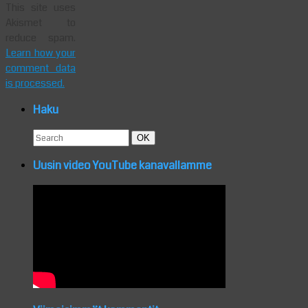
This site uses
Akismet to
reduce spam.
Learn how your
comment data
is processed.
Haku
Search
Search
OK
for:
Uusin video YouTube kanavallamme