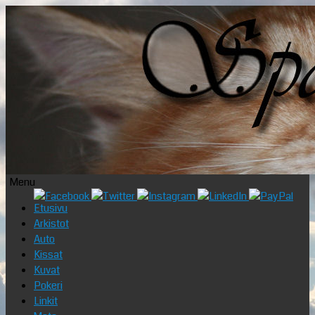
Menu
Skip
Etusivu
to
Arkistot
content
Auto
Kissat
Kuvat
Pokeri
Linkit