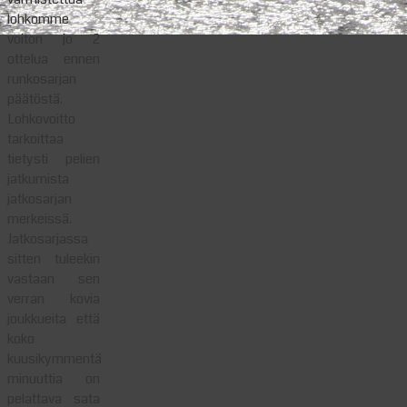
lohkomme
voiton jo 2
ottelua ennen
runkosarjan
päätöstä.
Lohkovoitto
tarkoittaa
tietysti pelien
jatkumista
jatkosarjan
merkeissä.
Jatkosarjassa
sitten tuleekin
vastaan sen
verran kovia
joukkueita että
koko
kuusikymmentä
minuuttia on
pelattava sata