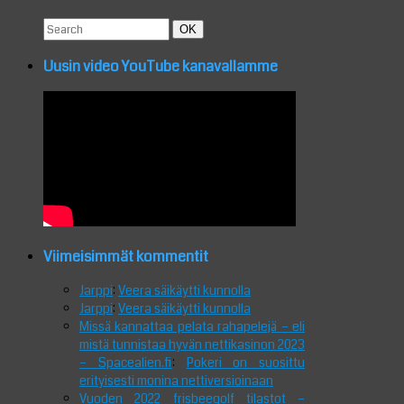
Search
Search
OK
for:
Uusin video YouTube kanavallamme
Viimeisimmät kommentit
Jarppi
:
Veera säikäytti kunnolla
Jarppi
:
Veera säikäytti kunnolla
Missä kannattaa pelata rahapelejä – eli
mistä tunnistaa hyvän nettikasinon 2023
– Spacealien.fi
:
Pokeri on suosittu
erityisesti monina nettiversioinaan
Vuoden 2022 frisbeegolf tilastot –