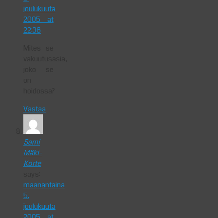
joulukuuta
2005 at
22:36
Mites se
vakuutusasia,
joko se
on
hoidossa?
Vastaa
Sami
Mäki-
Korte
says:
maanantaina
5.
joulukuuta
2005 at