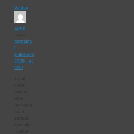
Vastaa
Jarno
says:
torstaina
1.
joulukuuta
2005 at
12:01
Tarvii
kaiketi
toivoa,
ettei
tuollaista
enää
sattuisi
kohdalle.
Huonon