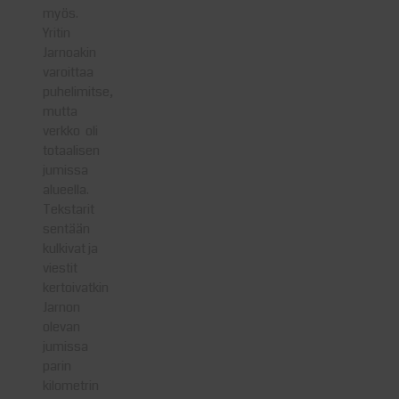
myös.
Yritin
Jarnoakin
varoittaa
puhelimitse,
mutta
verkko oli
totaalisen
jumissa
alueella.
Tekstarit
sentään
kulkivat ja
viestit
kertoivatkin
Jarnon
olevan
jumissa
parin
kilometrin