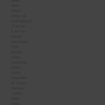
Meillä
viime
talven
enkka oli
muistaakseni
22 km ja 1
h 40 min
eräänä
perjantaina.
Yritin
kovasti
hakea
parempaa
reittiä,
mutta
jokapaikka
oli täysin
tukossa.
Tuolloin
kaikki
johtui