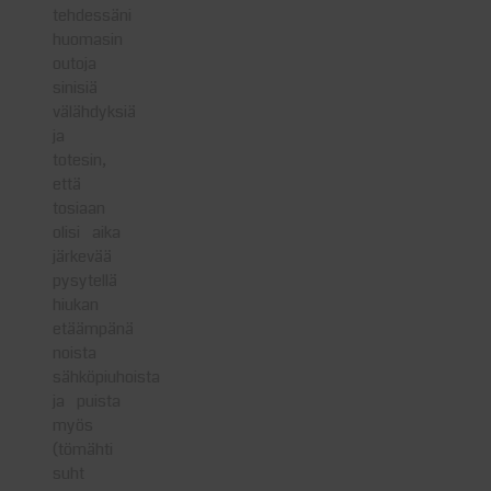
tehdessäni
huomasin
outoja
sinisiä
välähdyksiä
ja
totesin,
että
tosiaan
olisi aika
järkevää
pysytellä
hiukan
etäämpänä
noista
sähköpiuhoista
ja puista
myös
(tömähti
suht