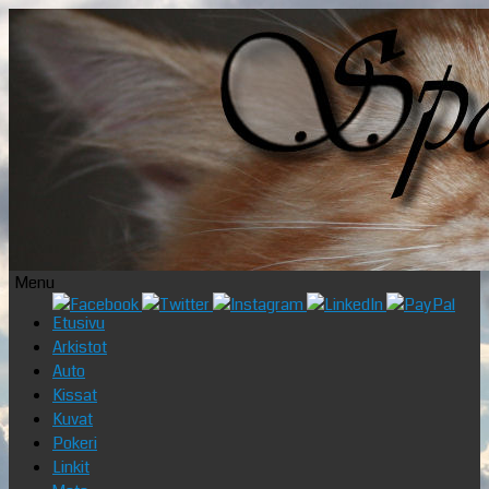
Menu
Skip
Etusivu
to
Arkistot
content
Auto
Kissat
Kuvat
Pokeri
Linkit