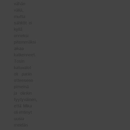
vähän
väliä,
mutta
sähköt ei
kyllä
onneksi
pitemmäksi
aikaa
katkenneet.
Tosin
katuvalot
oli pariin
otteeseen
pimeinä
ja olinkin
tyytyväinen,
että Mika
oli ehtinyt
uusia
meidän