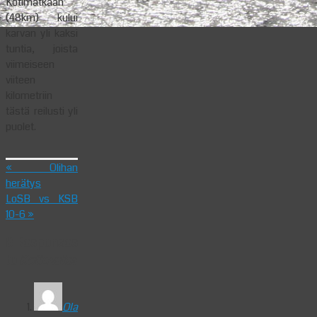
Kotimatkaan
(48km) kului
karvan yli kaksi
tuntia, joista
viimeiseen
viiteen
kilometriin
tästä reilusti yli
puolet.
«
Olihan
herätys
LoSB vs KSB
10-6
»
8 Responses
to
Kotimatka
Ola