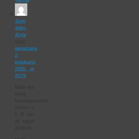
Sami
Mäki-
Korte
says:
perjantaina
2.
joulukuuta
2005 at
20:24
Mitäs tuo
tekee
keskinopeutena?
50 km / 2
h 10 min
eli rapiat
20 km/h.