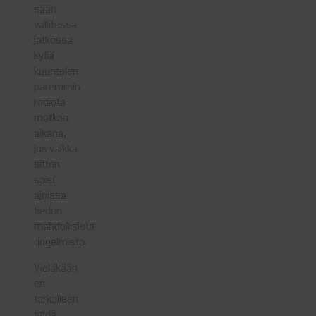
sään
vallitessa
jatkossa
kyllä
kuuntelen
paremmin
radiota
matkan
aikana,
jos vaikka
sitten
saisi
ajoissa
tiedon
mahdollisista
ongelmista.
Vieläkään
en
tarkalleen
tiedä