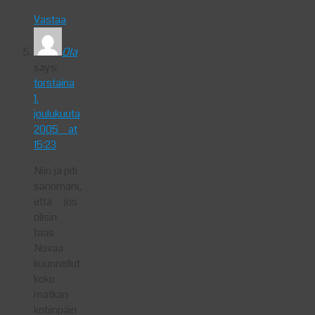
Vastaa
Ola
says:
torstaina
1.
joulukuuta
2005 at
15:23
Niin ja piti
sanomani,
että jos
olisin
taas
Novaa
kuunnellut
koko
matkan
kotiinpäin