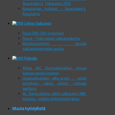
Spacealien.fi
:
Fribareissu 2022
Kissatarhan kutistus – Spacealien.fi
:
Kissatarha
Lohjan Salibandy
Pojat 2016-2017 syntyneet
Seura - Tytöt pelaa! salibandykerho
Ilmoittautuminen kevään
salibandykerhoihin avattu
Pääkallo
Vänta lite! Ruotsalaistaituri veivasi
kaukaa upean osuman
Liigajoukkueiden pika-arviot – neljän
kerroksen väkeä viiteen ryhmään
jaettuna
AL: Sarjavalittaja valitti salibandyn MM-
kisoista – päätös yhteistyöstä jäissä
Muuta hyödyllistä