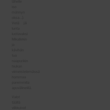
lähelle
iso
männyn
oksa…).
Vielä jäi
lunta
luotavaksi
Mikallekin
ja
kävihän
tuo
naapurikin
hiukan
viimeistelemässä
hommaa
paremmilla
apuvälineillä.
Valot
täällä
vilkkuivat