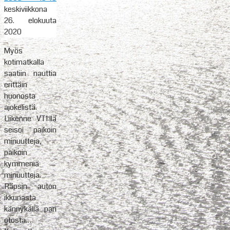
keskiviikkona
26. elokuuta
2020
Myös
kotimatkalla
saatiin nauttia
erittäin
huonosta
ajokelistä.
Liikenne VT1:llä
seisoi paikoin
minuutteja,
paikoin
kymmeniä
minuutteja.
Räpsin auton
ikkunasta
kännykällä pari
otosta…