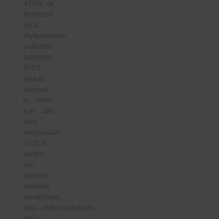
VT1:llä oli
ilmeisesti
siinä
myllylammen
paikkeilla
kolmekin
(??!!?)
rekkaa
jumissa
ja sitten
kun väki
lähti
kiertämään
VT25:n
kautta
niin
eiköhän
sinnekin
jumahtanut
joku….puhumattakaan,
että