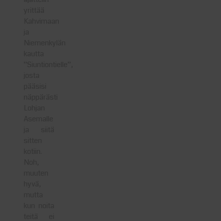
yrittää
Kahvimaan
ja
Niemenkylän
kautta
”Siuntiontielle”,
josta
pääsisi
näppärästi
Lohjan
Asemalle
ja siitä
sitten
kotiin.
Noh,
muuten
hyvä,
mutta
kun noita
teitä ei