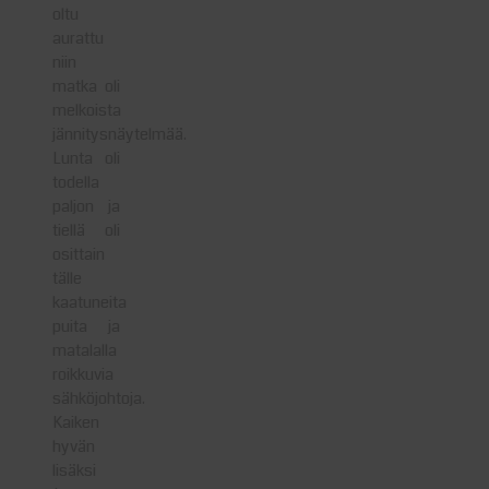
oltu
aurattu
niin
matka oli
melkoista
jännitysnäytelmää.
Lunta oli
todella
paljon ja
tiellä oli
osittain
tälle
kaatuneita
puita ja
matalalla
roikkuvia
sähköjohtoja.
Kaiken
hyvän
lisäksi