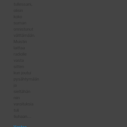
tullessani,
olisin
koko
suman
onnistunut
välttämään.
Muistin
laittaa
radiolle
vasta
sitten
kun joutui
pysähtymään
ja
sieltähän
niin
varoituksia
tuli
tiuhaan….
Vastaa