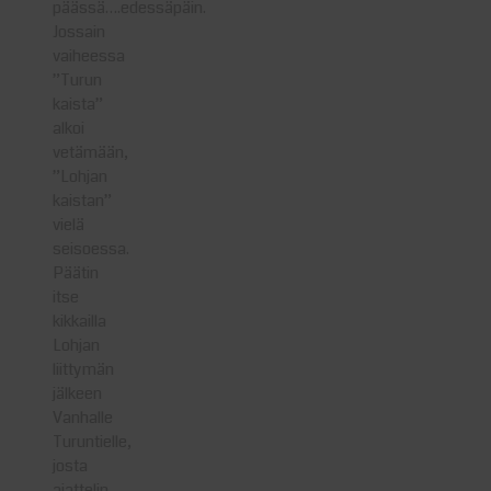
päässä….edessäpäin.
Jossain
vaiheessa
”Turun
kaista”
alkoi
vetämään,
”Lohjan
kaistan”
vielä
seisoessa.
Päätin
itse
kikkailla
Lohjan
liittymän
jälkeen
Vanhalle
Turuntielle,
josta
ajattelin