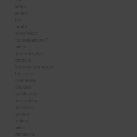
sitten
ennen
tätä
jumitti
rekka/rekat
”peuralaaksoon”
siihen
nummenkylän
kohdalle.
Summasummarum:
Raskaalle
liikenteelle
kiitokset
kaaoksesta…
hommatkaa
nyt stana
kunnon
renkaat
niihin
vehkeisiin.