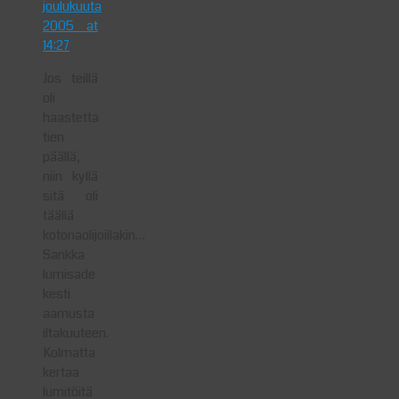
joulukuuta
2005 at
14:27
Jos teillä
oli
haastetta
tien
päällä,
niin kyllä
sitä oli
täällä
kotonaolijoillakin…
Sankka
lumisade
kesti
aamusta
iltakuuteen.
Kolmatta
kertaa
lumitöitä