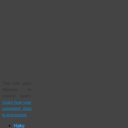
This site uses
Akismet to
reduce spam.
Learn how your
comment data
is processed.
Haku