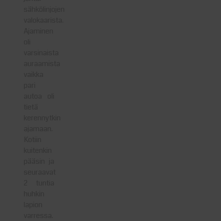
sähkölinjojen
valokaarista.
Ajaminen
oli
varsinaista
auraamista
vaikka
pari
autoa oli
tietä
kerennytkin
ajamaan.
Kotiin
kuitenkin
pääsin ja
seuraavat
2 tuntia
huhkin
lapion
varressa.