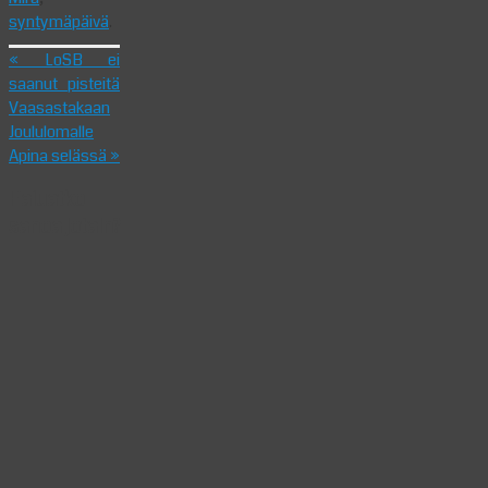
syntymäpäivä
.
«
LoSB ei
saanut pisteitä
Vaasastakaan
Joululomalle
Apina selässä
»
Haluatko
sanoa jotain?