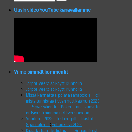
for:
Uusin video YouTube kanavallamme
Viimeisimmät kommentit
Jarppi
:
Veera säikäytti kunnolla
Jarppi
:
Veera säikäytti kunnolla
Missä kannattaa pelata rahapelejä – eli
mistä tunnistaa hyvän nettikasinon 2023
– Spacealien.fi
:
Pokeri on suosittu
erityisesti monina nettiversioinaan
Vuoden 2022 frisbeegolf tilastot –
Spacealien.fi
:
Fribareissu 2022
Kissatarhan kutistus – Spacealien.fi
: