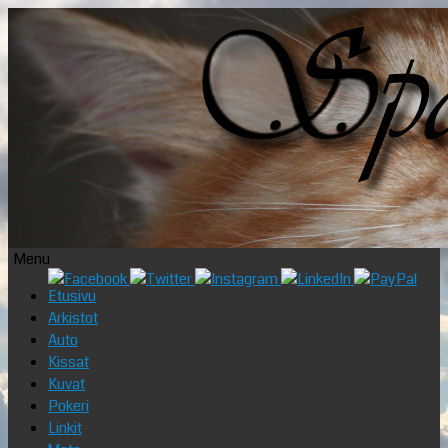
Menu
Skip
Etusivu
to
Arkistot
content
Auto
Kissat
Kuvat
Pokeri
Linkit