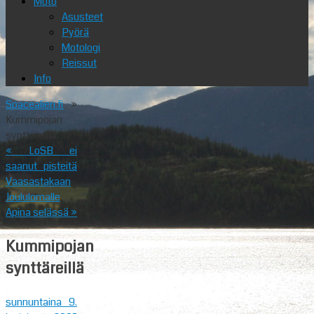
Moto
Asusteet
Pyörä
Motologi
Reissut
Info
Spacealien.fi
»
Kummipojan
synttäreillä
«
LoSB ei
saanut pisteitä
Vaasastakaan
Joululomalle
Apina selässä
»
Kummipojan
synttäreillä
sunnuntaina 9.