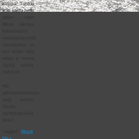
katoaa? Tuntuu
kuin vasta hetki
sitten oltiin
Miran kanssa
katsomassa
vastasyntynyttä
sairaalassa, ja
nyt sitten siitä
onkin jo kolme
täyttä vuotta.
Huh huh!
No,
jokatapausksessa
vielä kerran:
Hyvää
syntymäpäivää
Aksu!
Tagged
Akseli
,
Mira
,