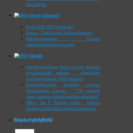
Kissatarha
Lohjan Salibandy
Pojat 2016-2017 syntyneet
Seura - Tytöt pelaa! salibandykerho
Ilmoittautuminen kevään
salibandykerhoihin avattu
Pääkallo
Harjoituspeleissä kova spurtti elokuun
ensimmäisellä viikolla – nähdäänkö
mysteerijoukkue LASB askissa?
Kaksinkertainen Suomen mestari
liiganousijan paitaan – ”On ottanut
viime vuosina selkeitä kehitysaskeleita”
Viikon top 5: Seuraa heitä – tulevan
kauden mahdolliset läpimurtopelaajat
Muuta hyödyllistä