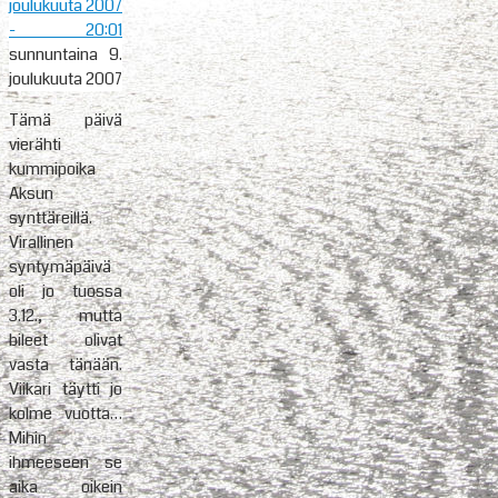
joulukuuta 2007
- 20:01
sunnuntaina 9.
joulukuuta 2007
Tämä päivä
vierähti
kummipoika
Aksun
synttäreillä.
Virallinen
syntymäpäivä
oli jo tuossa
3.12., mutta
bileet olivat
vasta tänään.
Viikari täytti jo
kolme vuotta…
Mihin
ihmeeseen se
aika oikein