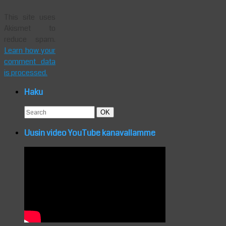
This site uses
Akismet to
reduce spam.
Learn how your
comment data
is processed.
Haku
Search
Search
OK
for:
Uusin video YouTube kanavallamme