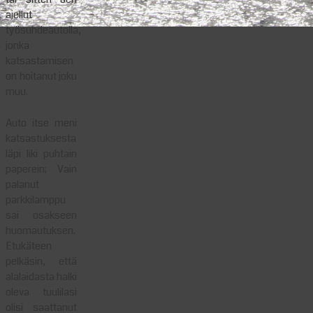
ajellut
työsuhdeautolla,
jonka
katsastamisen
on hoitanut joku
muu.
Auto itse meni
katsastuksesta
läpi liki puhtain
paperein; Vain
palanut
parkkilamppu
sai osakseen
huomautuksen.
Etukäteen
pelkäsin, että
alalaidasta halki
oleva tuulilasi
olisi saattanut