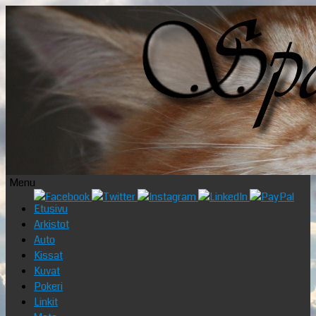
Menu
Skip
Etusivu
to
Arkistot
content
Auto
Kissat
Kuvat
Pokeri
Linkit