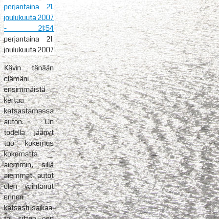
perjantaina 21.
joulukuuta 2007
- 21:54
perjantaina 21.
joulukuuta 2007
Kävin tänään
elämäni
ensimmäistä
kertaa
katsastamassa
auton. On
todella jäänyt
tuo kokemus
kokematta
aiemmin, sillä
aiemmat autot
olen vaihtanut
ennen
katsastusaikaa
tai sitten oen