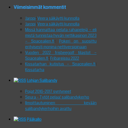
Viimeisimmät kommentit
Jarppi
:
Veera säikäytti kunnolla
Jarppi
:
Veera säikäytti kunnolla
Missä kannattaa pelata rahapelejä – eli
mistä tunnistaa hyvän nettikasinon 2023
– Spacealien.fi
:
Pokeri on suosittu
erityisesti monina nettiversioinaan
Vuoden 2022 frisbeegolf tilastot –
Spacealien.fi
:
Fribareissu 2022
Kissatarhan kutistus – Spacealien.fi
:
Kissatarha
Lohjan Salibandy
Pojat 2016-2017 syntyneet
Seura - Tytöt pelaa! salibandykerho
Ilmoittautuminen kevään
salibandykerhoihin avattu
Pääkallo