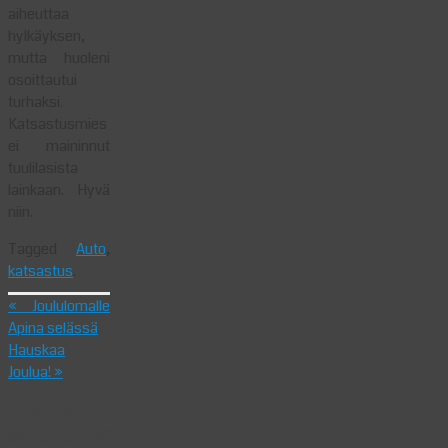
aiheuttaa
hylkäyksen,
mutta huoleni
osoittautui
turhaksi.
Katsastusmies
ei maininnut
tuulilasista
lainkaan. Hyvä
niin.
Tagged
Auto
,
katsastus
.
«
Joululomalle
Apina selässä
Hauskaa
Joulua!
»
Haluatko
sanoa jotain?