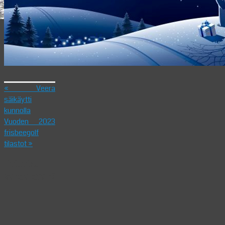
«
Veera
säikäytti
kunnolla
Vuoden 2023
frisbeegolf
tilastot
»
Haluatko
sanoa jotain?