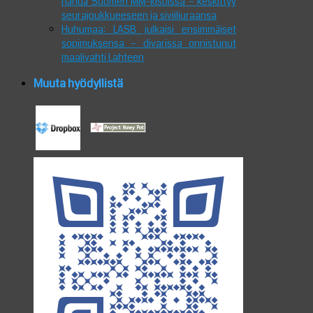
nähdä Suomen MM-kisoissa – keskittyy
seurajoukkueeseen ja siviiliuraansa
Huhumaa: LASB julkaisi ensimmäiset
sopimuksensa – divarissa onnistunut
maalivahti Lahteen
Muuta hyödyllistä