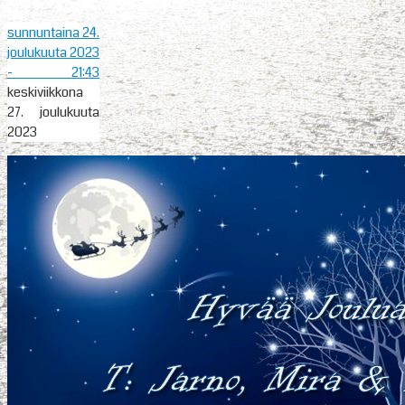
sunnuntaina 24.
joulukuuta 2023
- 21:43
keskiviikkona
27. joulukuuta
2023