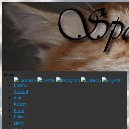
Menu
Skip
Etusivu
to
Arkistot
content
Auto
Kissat
Kuvat
Pokeri
Linkit