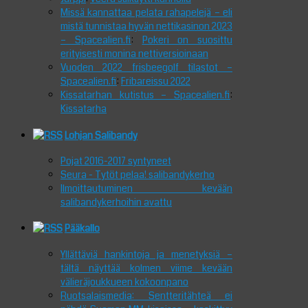
Missä kannattaa pelata rahapelejä – eli
mistä tunnistaa hyvän nettikasinon 2023
– Spacealien.fi
:
Pokeri on suosittu
erityisesti monina nettiversioinaan
Vuoden 2022 frisbeegolf tilastot –
Spacealien.fi
:
Fribareissu 2022
Kissatarhan kutistus – Spacealien.fi
:
Kissatarha
Lohjan Salibandy
Pojat 2016-2017 syntyneet
Seura - Tytöt pelaa! salibandykerho
Ilmoittautuminen kevään
salibandykerhoihin avattu
Pääkallo
Yllättäviä hankintoja ja menetyksiä –
tältä näyttää kolmen viime kevään
välieräjoukkueen kokoonpano
Ruotsalaismedia: Sentteritähteä ei