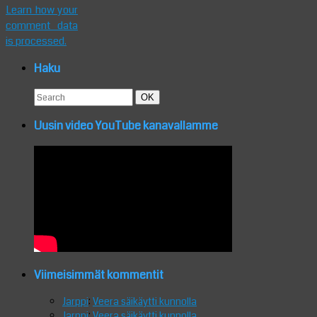
Learn how your
comment data
is processed.
Haku
Search
Search
OK
for:
Uusin video YouTube kanavallamme
Viimeisimmät kommentit
Jarppi
:
Veera säikäytti kunnolla
Jarppi
:
Veera säikäytti kunnolla