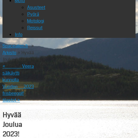
Moto
Asusteet
Pyörä
Motologi
Reissut
Info
Spacealien.fi
»
Arkisto
» Hyvää
Joulua 2023!
«
Veera
säikäytti
kunnolla
Vuoden 2023
frisbeegolf
tilastot
»
Hyvää
Joulua
2023!