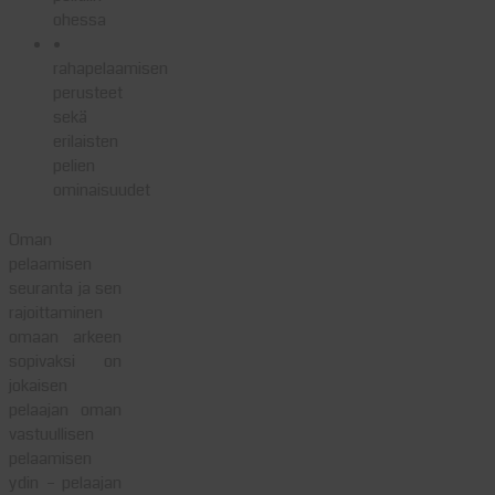
ohessa
•
rahapelaamisen
perusteet
sekä
erilaisten
pelien
ominaisuudet
Oman
pelaamisen
seuranta ja sen
rajoittaminen
omaan arkeen
sopivaksi on
jokaisen
pelaajan oman
vastuullisen
pelaamisen
ydin – pelaajan