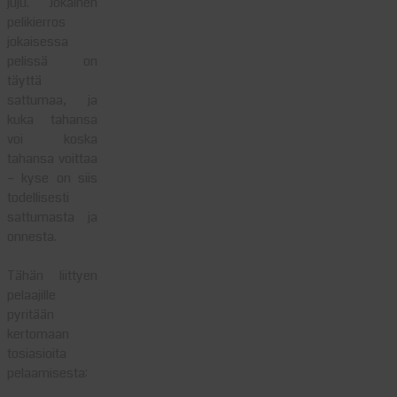
juju. Jokainen
pelikierros
jokaisessa
pelissä on
täyttä
sattumaa, ja
kuka tahansa
voi koska
tahansa voittaa
– kyse on siis
todellisesti
sattumasta ja
onnesta.
Tähän liittyen
pelaajille
pyritään
kertomaan
tosiasioita
pelaamisesta: