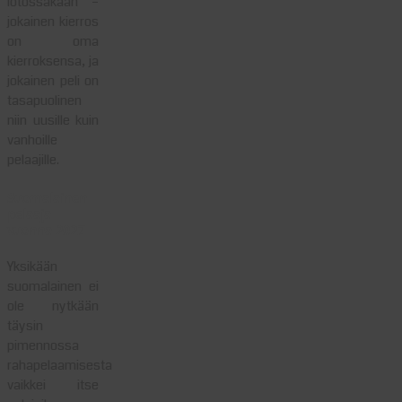
lotossakaan –
jokainen kierros
on oma
kierroksensa, ja
jokainen peli on
tasapuolinen
niin uusille kuin
vanhoille
pelaajille.
Suomalainen
pelaaja
vuonna 2027
Yksikään
suomalainen ei
ole nytkään
täysin
pimennossa
rahapelaamisesta
vaikkei itse