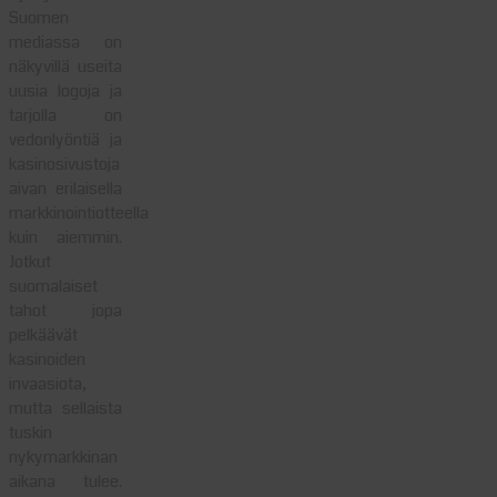
Suomen
mediassa on
näkyvillä useita
uusia logoja ja
tarjolla on
vedonlyöntiä ja
kasinosivustoja
aivan erilaisella
markkinointiotteella
kuin aiemmin.
Jotkut
suomalaiset
tahot jopa
pelkäävät
kasinoiden
invaasiota,
mutta sellaista
tuskin
nykymarkkinan
aikana tulee.