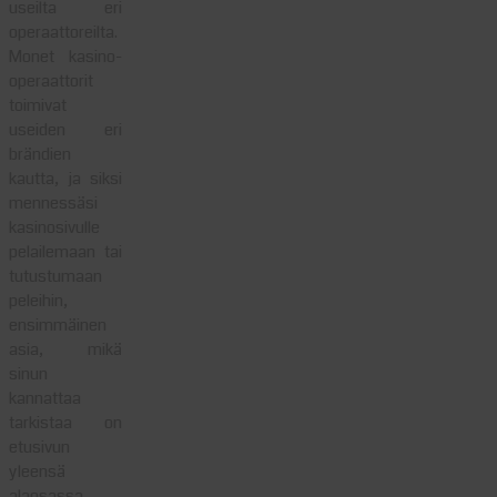
useilta eri
operaattoreilta.
Monet kasino-
operaattorit
toimivat
useiden eri
brändien
kautta, ja siksi
mennessäsi
kasinosivulle
pelailemaan tai
tutustumaan
peleihin,
ensimmäinen
asia, mikä
sinun
kannattaa
tarkistaa on
etusivun
yleensä
alaosassa