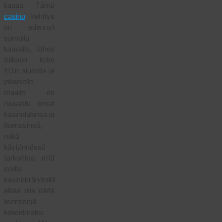
kauaa. Tämä
casino
kehitys
on edennyt
samalla
kaavalla, lähes
tulkoon koko
EU:n alueella ja
jokaiselle
maalle on
ruuvattu omat
kasinolakinsa ja
lisenssinsä,
mikä
käytännössä
tarkoittaa, että
isoilla
kasinobrändeillä
alkaa olla näitä
lisenssejä
kokoelmaksi