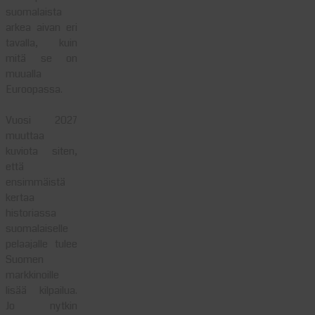
suomalaista
arkea aivan eri
tavalla, kuin
mitä se on
muualla
Euroopassa.
Vuosi 2027
muuttaa
kuviota siten,
että
ensimmäistä
kertaa
historiassa
suomalaiselle
pelaajalle tulee
Suomen
markkinoille
lisää kilpailua.
Jo nytkin