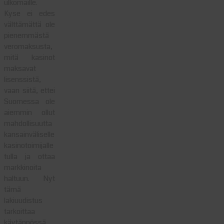
ulkomaille.
Kyse ei edes
välttämättä ole
pienemmästä
veromaksusta,
mitä kasinot
maksavat
lisenssistä,
vaan siitä, ettei
Suomessa ole
aiemmin ollut
mahdollisuutta
kansainväliselle
kasinotoimijalle
tulla ja ottaa
markkinoita
haltuun. Nyt
tämä
lakiuudistus
tarkoittaa
käytännössä