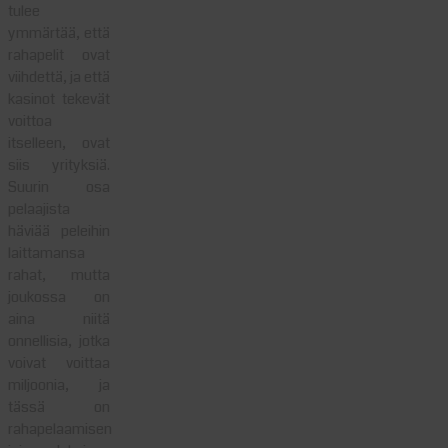
tulee
ymmärtää, että
rahapelit ovat
viihdettä, ja että
kasinot tekevät
voittoa
itselleen, ovat
siis yrityksiä.
Suurin osa
pelaajista
häviää peleihin
laittamansa
rahat, mutta
joukossa on
aina niitä
onnellisia, jotka
voivat voittaa
miljoonia, ja
tässä on
rahapelaamisen