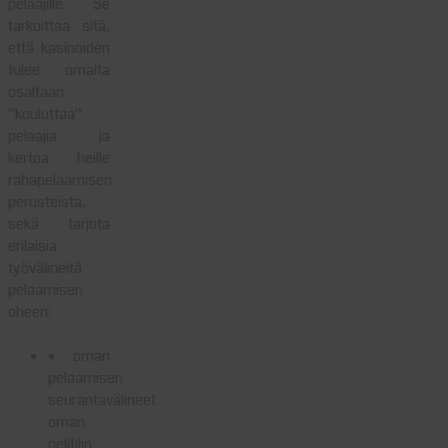
pelaajille. Se
tarkoittaa sitä,
että kasinoiden
tulee omalta
osaltaan
”kouluttaa”
pelaajia ja
kertoa heille
rahapelaamisen
perusteista,
sekä tarjota
erilaisia
työvälineitä
pelaamisen
oheen:
• oman
pelaamisen
seurantavälineet
oman
pelitilin