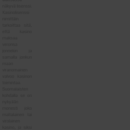
näkyvä lisenssi.
Kasinolisenssi
nimittäin
tarkoittaa sitä,
että kasino
maksaa
veronsa
jonnekin ja
samalla jonkun
maan
viranomainen
valvoo kasinon
toimintaa.
Suomalaisten
kohdalla se on
nykyään
monesti joko
maltalainen tai
virolainen
kasino, ja siksi