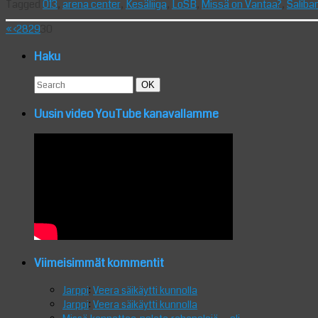
Tagged
013
,
arena center
,
Kesäliiga
,
LoSB
,
Missä on Vantaa?
,
Saliba
«
‹
28
29
30
Haku
Search
Search
OK
for:
Uusin video YouTube kanavallamme
Viimeisimmät kommentit
Jarppi
:
Veera säikäytti kunnolla
Jarppi
:
Veera säikäytti kunnolla