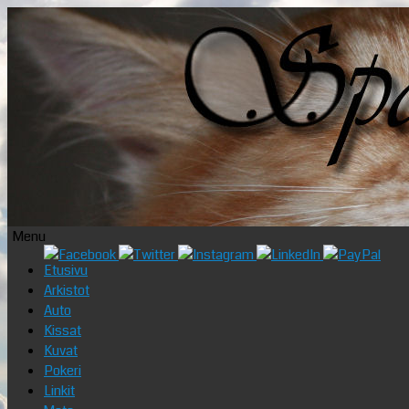
Menu
Skip
Etusivu
to
Arkistot
content
Auto
Kissat
Kuvat
Pokeri
Linkit