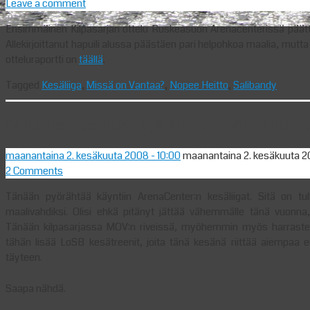
Leave a comment
Ensimmäinen Kilpasarjan ottelu Ruskeasuon Arenacenterissä päätty
Allekirjoittanut hapuili alussa päästäen pari helpohkoa maalia, mutt
otteluraportti on
täällä
.
Tagged
Kesäliiga
,
Missä on Vantaa?
,
Nopee Heitto
,
Salibandy
Salibandyä, salibandyä ja enemmän saliban
maanantaina 2. kesäkuuta 2008
- 10:00
maanantaina 2. kesäkuuta 
2 Comments
Tänään pyörähtää käyntiin ArenaCenter:n kesäliigat. Sitä on tu
maalivahdiksi. Olisi ehkä pitänyt jättää vähemmälle tänä vuonna
Tänään kilpasarjassa MOV:n riveissä, myöhemmin myös harrastes
tähän lisää LoSB kesätreenit, joita tänä kesänä riittää aiempaa
täyteen.
Saapa nähdä.