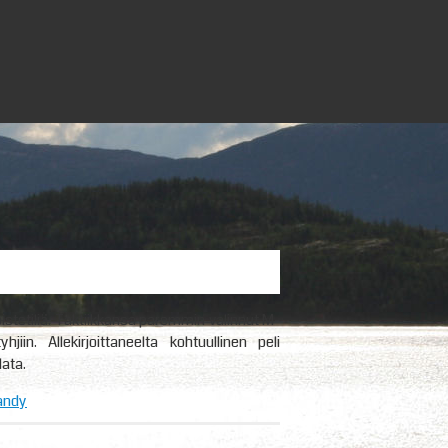
stetiliä. Taktiikkansa paremmin valinnut M-
in. Allekirjoittaneelta kohtuullinen peli
ata.
andy