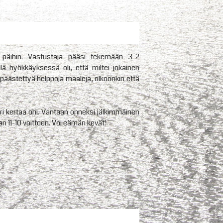
n päihin. Vastustaja pääsi tekemään 3-2
llä hyökkäyksessä oli, että miltei jokainen
i päästettyä helppoja maaleja, olkoonkin että
ari kertaa ohi. Vantaan onneksi jälkimmäinen
an 11-10 voittoon. Voi eämän kevät!