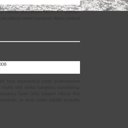
i vaikean alun jälkeen MOV:n 4-2 voittoon.
a sen jälkeen otteet paranivat. Aksun tekemä
dyä
2008
llut taas lupauduttua pariin joukkueeseen
, mutta sitä vanha kangistuu kaavoihinsa.
arjassa Team 013:n tolppien välissä. Kun
 enemmän, on kesä melko pitkälle buukattu