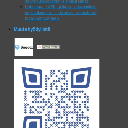
seurajoukkueeseen ja siviiliuraansa
Huhumaa: LASB julkaisi ensimmäiset
sopimuksensa – divarissa onnistunut
maalivahti Lahteen
Muuta hyödyllistä