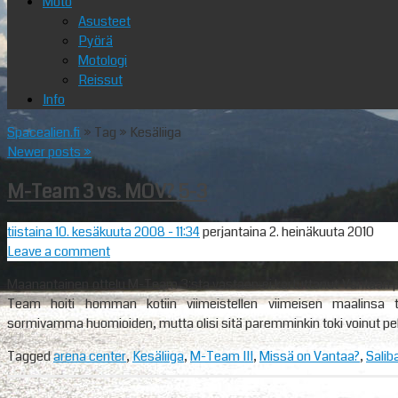
Moto
Asusteet
Pyörä
Motologi
Reissut
Info
Spacealien.fi
» Tag » Kesäliiga
Newer posts
»
M-Team 3 vs. MOV? 5-3
tiistaina 10. kesäkuuta 2008
- 11:34
perjantaina 2. heinäkuuta 2010
Leave a comment
Maanantainen ottelu M-Team 3:sta vastaan ei kartuttanut Vantaan pi
Team hoiti homman kotiin viimeistellen viimeisen maalinsa tyhji
sormivamma huomioiden, mutta olisi sitä paremminkin toki voinut pel
Tagged
arena center
,
Kesäliiga
,
M-Team III
,
Missä on Vantaa?
,
Salib