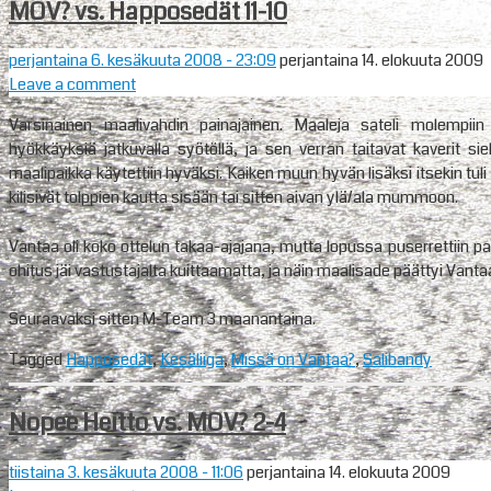
MOV? vs. Happosedät 11-10
perjantaina 6. kesäkuuta 2008
- 23:09
perjantaina 14. elokuuta 2009
Leave a comment
Varsinainen maalivahdin painajainen. Maaleja sateli molempii
hyökkäyksiä jatkuvalla syötöllä, ja sen verran taitavat kaverit sie
maalipaikka käytettiin hyväksi. Kaiken muun hyvän lisäksi itsekin tul
kilisivät tolppien kautta sisään tai sitten aivan ylä/ala mummoon.
Vantaa oli koko ottelun takaa-ajajana, mutta lopussa puserrettiin p
ohitus jäi vastustajalta kuittaamatta, ja näin maalisade päättyi Vanta
Seuraavaksi sitten M-Team 3 maanantaina.
Tagged
Happosedät
,
Kesäliiga
,
Missä on Vantaa?
,
Salibandy
Nopee Heitto vs. MOV? 2-4
tiistaina 3. kesäkuuta 2008
- 11:06
perjantaina 14. elokuuta 2009