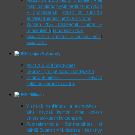
Missä kannattaa pelata rahapelejä – eli
mistä tunnistaa hyvän nettikasinon 2023
– Spacealien.fi
:
Pokeri on suosittu
erityisesti monina nettiversioinaan
Vuoden 2022 frisbeegolf tilastot –
Spacealien.fi
:
Fribareissu 2022
Kissatarhan kutistus – Spacealien.fi
:
Kissatarha
Lohjan Salibandy
Pojat 2016-2017 syntyneet
Seura - Tytöt pelaa! salibandykerho
Ilmoittautuminen kevään
salibandykerhoihin avattu
Pääkallo
Yllättäviä hankintoja ja menetyksiä –
tältä näyttää kolmen viime kevään
välieräjoukkueen kokoonpano
Ruotsalaismedia: Sentteritähteä ei
nähdä Suomen MM-kisoissa – keskittyy