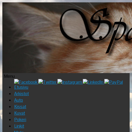
Menu
Skip
Etusivu
to
Arkistot
content
Auto
Kissat
Kuvat
Pokeri
Linkit