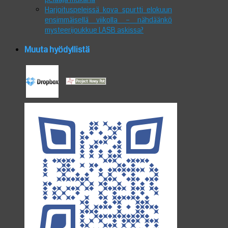
Harjoituspeleissä kova spurtti elokuun
ensimmäisellä viikolla – nähdäänkö
mysteerijoukkue LASB askissa?
Muuta hyödyllistä