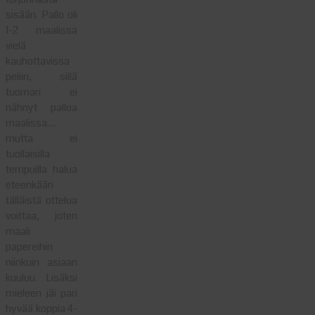
sisään. Pallo oli
1-2 maalissa
vielä
kauhottavissa
peliin, sillä
tuomari ei
nähnyt palloa
maalissa…
mutta ei
tuollaisilla
tempuilla halua
eteenkään
tälläistä ottelua
voittaa, joten
maali
papereihin
niinkuin asiaan
kuuluu. Lisäksi
mieleen jäi pari
hyvää koppia 4-