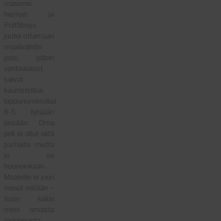
masensi
hieman ja
Pulttiboys
joutui ottamaan
maalivahdin
pois, jolloin
vantaalaiset
saivat
kaunisteltua
loppunumeroiksi
8-5 tyhjään
pesään. Oma
peli ei ollut niitä
parhaita mutta
ei se
huonoinkaan.
Maaleille ei juuri
voinut mitään –
tosin kaksi
meni omasta
torjunnasta