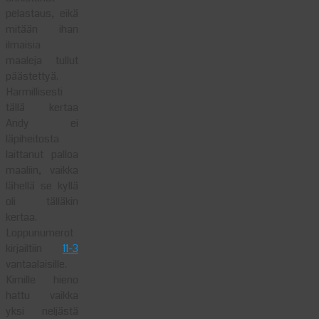
pelastaus, eikä
mitään ihan
ilmaisia
maaleja tullut
päästettyä.
Harmillisesti
tällä kertaa
Andy ei
läpiheitosta
laittanut palloa
maaliin, vaikka
lähellä se kyllä
oli tälläkin
kertaa.
Loppunumerot
kirjailtiin
11-3
vantaalaisille.
Kimille hieno
hattu vaikka
yksi neljästä