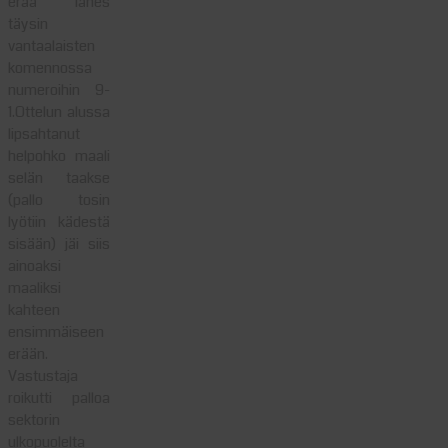
erää lähes
täysin
vantaalaisten
komennossa
numeroihin 9-
1.Ottelun alussa
lipsahtanut
helpohko maali
selän taakse
(pallo tosin
lyötiin kädestä
sisään) jäi siis
ainoaksi
maaliksi
kahteen
ensimmäiseen
erään.
Vastustaja
roikutti palloa
sektorin
ulkopuolelta