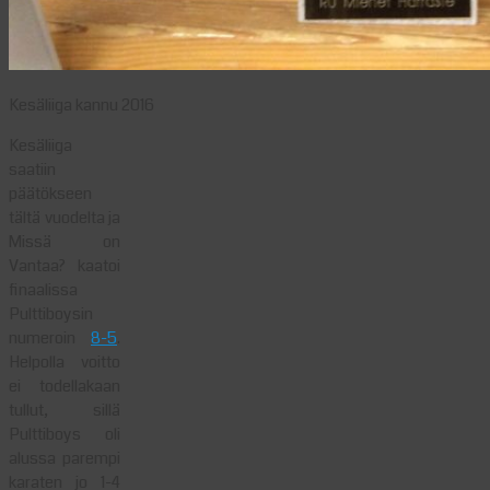
Kesäliiga kannu 2016
Kesäliiga
saatiin
päätökseen
tältä vuodelta ja
Missä on
Vantaa? kaatoi
finaalissa
Pulttiboysin
numeroin
8-5
.
Helpolla voitto
ei todellakaan
tullut, sillä
Pulttiboys oli
alussa parempi
karaten jo 1-4