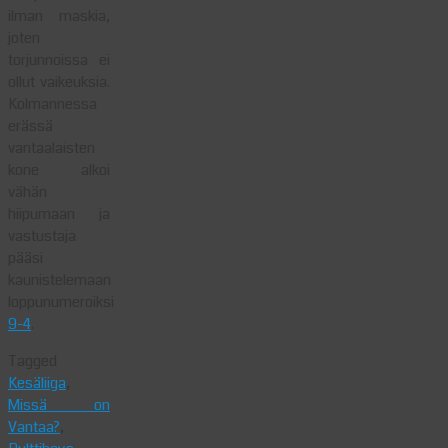
ilman maskia,
joten
torjunnoissa ei
ollut vaikeuksia.
Kolmannessa
erässä
vantaalaisten
kone alkoi
vähän
hiipumaan ja
vastustaja
pääsi
kaunistelemaan
loppunumeroiksi
9-4
.
Tagged
Kesäliiga
,
Missä on
Vantaa?
,