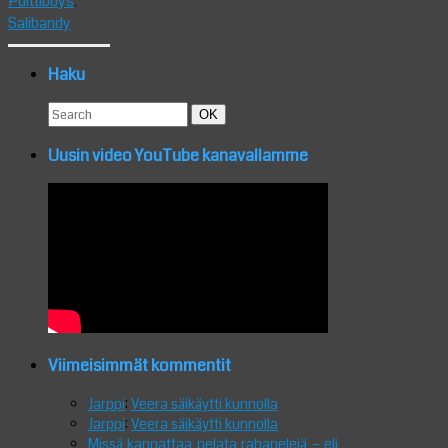
Pulttiboys
,
Salibandy
Haku
Search
Search
OK
for:
Uusin video YouTube kanavallamme
Viimeisimmät kommentit
Jarppi
:
Veera säikäytti kunnolla
Jarppi
:
Veera säikäytti kunnolla
Missä kannattaa pelata rahapelejä – eli