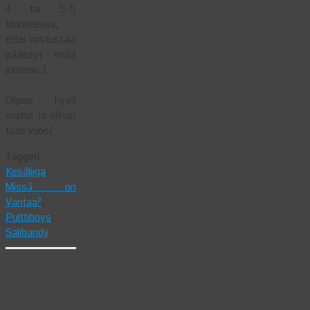
4 tai 5-5
tilanteessa,
ettei vastustaja
päässyt enää
johtoon ;).
Olipas hyvä
matsi! Ja olihan
taas vuosi!
Tagged
Kesäliiga
,
Missä on
Vantaa?
,
Pulttiboys
,
Salibandy
Sarjakolmonen
ei