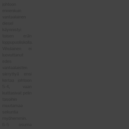
johtoon
ennenkuin
vantaalainen
diesel
käynnistyi
toisen erän
loppupuoliskolla.
Vihulainen ei
luovuttanut
edes
vantaalaisten
siirryttyä ensi
kertaa johtoon
5-4, vaan
kuittasivat pelin
tasoihin
muutamaa
sekuntia
myöhemmin.
6-5 osuma