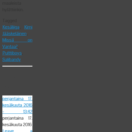
maaleista
hylättiinkin.
Tagged
Kesäliiga
,
Kimi
Jääskeläinen
,
Missä on
Vantaa?
,
Pulttiboys
,
Salibandy
Härkäviikon
jatko
perjantaina 17.
kesäkuuta 2016
- 13:42
perjantaina 17.
kesäkuuta 2016
Leave a