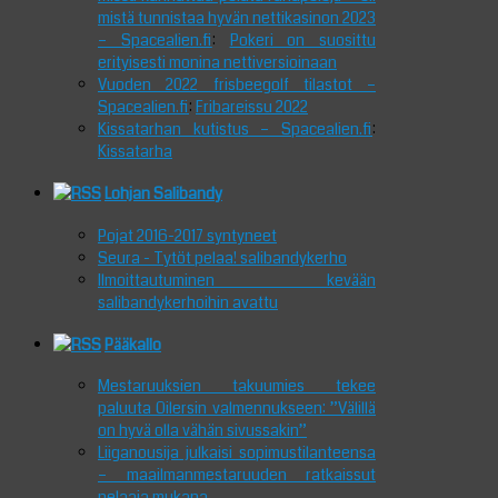
mistä tunnistaa hyvän nettikasinon 2023
– Spacealien.fi
:
Pokeri on suosittu
erityisesti monina nettiversioinaan
Vuoden 2022 frisbeegolf tilastot –
Spacealien.fi
:
Fribareissu 2022
Kissatarhan kutistus – Spacealien.fi
:
Kissatarha
Lohjan Salibandy
Pojat 2016-2017 syntyneet
Seura - Tytöt pelaa! salibandykerho
Ilmoittautuminen kevään
salibandykerhoihin avattu
Pääkallo
Mestaruuksien takuumies tekee
paluuta Oilersin valmennukseen: ”Välillä
on hyvä olla vähän sivussakin”
Liiganousija julkaisi sopimustilanteensa
– maailmanmestaruuden ratkaissut
pelaaja mukana