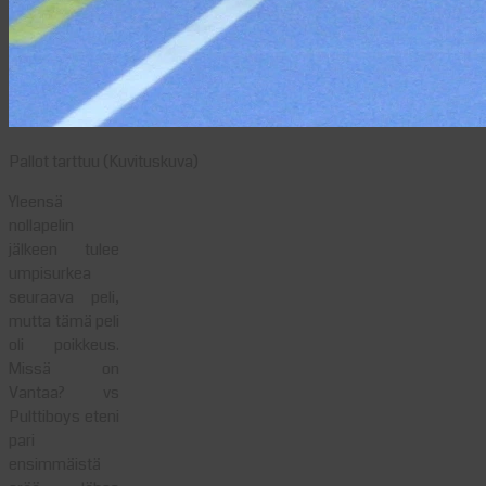
Pallot tarttuu (Kuvituskuva)
Yleensä
nollapelin
jälkeen tulee
umpisurkea
seuraava peli,
mutta tämä peli
oli poikkeus.
Missä on
Vantaa? vs
Pulttiboys eteni
pari
ensimmäistä