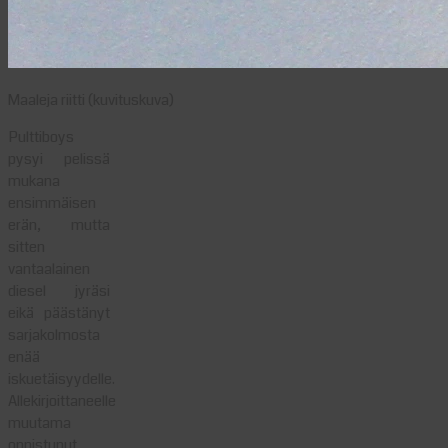
Maaleja riitti (kuvituskuva)
Pulttiboys
pysyi pelissä
mukana
ensimmäisen
erän, mutta
sitten
vantaalainen
diesel jyräsi
eikä päästänyt
sarjakolmosta
enää
iskuetäisyydelle.
Allekirjoittaneelle
muutama
onnistunut