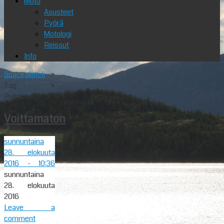
Moto
Asusteet
Pyörä
Motologi
Reissut
Info
Spacealien.fi
»
Tag »
Pulttiboys
Voittamaton
sunnuntaina
28. elokuuta
2016
- 10:36
sunnuntaina
28. elokuuta
2016
Leave a
comment