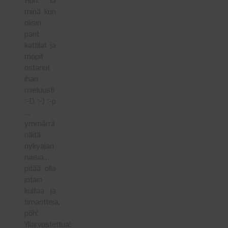
Höh! Ja
minä kun
olisin
parit
kattilat ja
mopit
ostanut
ihan
mieluusti
:-D :-) :-p
…
ymmärrä
näitä
nykyajan
naisia…
pitää olla
jotain
kultaa ja
timantteja,
pöh!
Yliarvostettua!