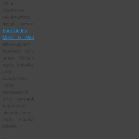
jatkui.
Löysimme
haluamamme
boksit viimein
Haukilahden
Musti & Mirri
eläinkaupasta.
Kyseinen ketju
omaa liikkeen
myös Lohjalta,
joten
saamamme
kanta-
asiakaskortti
tulee varmasti
tarpeeseen
alennuksineen
myös muuton
jälkeen.