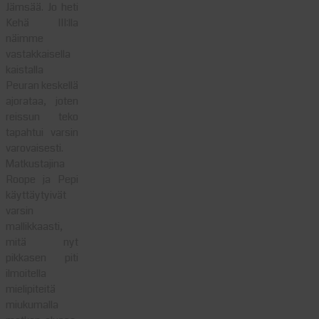
Jämsää. Jo heti
Kehä III:lla
näimme
vastakkaisella
kaistalla
Peuran keskellä
ajorataa, joten
reissun teko
tapahtui varsin
varovaisesti.
Matkustajina
Roope ja Pepi
käyttäytyivät
varsin
mallikkaasti,
mitä nyt
pikkasen piti
ilmoitella
mielipiteitä
miukumalla