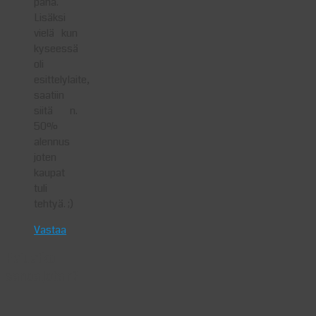
paha.
Lisäksi
vielä kun
kyseessä
oli
esittelylaite,
saatiin
siitä n.
50%
alennus
joten
kaupat
tuli
tehtyä. ;)
Vastaa
Haluatko
sanoa jotain?