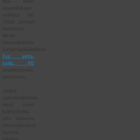
eikä oikein
kavereillakaan
sellaista ole.
Tästä johtuen
hommasin
Miralle
ennenaikaisena
syntymäpäivälahjana
Eva astra-
matic 415
ompeluhärvelin
perjantaina.
Lisäksi
ostoslistallamme
olivat uudet
kuljetusboksi,
joita kävimme
metsästämässä
lauantai
päivänä.