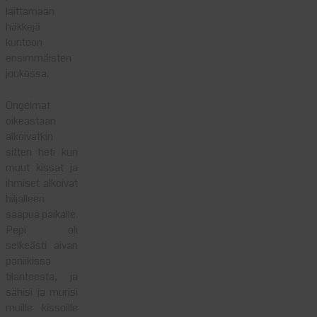
laittamaan
häkkejä
kuntoon
ensimmäisten
joukossa.
Ongelmat
oikeastaan
alkoivatkin
sitten heti kun
muut kissat ja
ihmiset alkoivat
hiljalleen
saapua paikalle.
Pepi oli
selkeästi aivan
paniikissa
tilanteesta, ja
sähisi ja murisi
muille kissoille