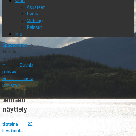
Moto
Asusteet
Pyörä
Motologi
Reissut
Info
Spacealien.fi
»
Jämsän
näyttely
«
Duunia
pukkaa
Se niistä
lomista
»
Jämsän
näyttely
tiistaina 22.
kesäkuuta