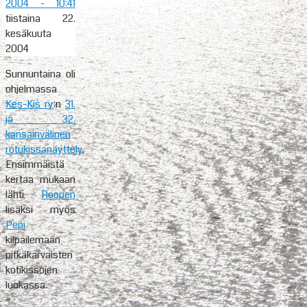
2004
- 10:41
tiistaina 22.
kesäkuuta
2004
Sunnuntaina oli
ohjelmassa
Kes-Kis ry
:n
31.
ja 32.
kansainvälinen
rotukissanäyttely
.
Ensimmäistä
kertaa mukaan
lähti
Roopen
lisäksi myös
Pepi
kilpailemaan
pitkäkarvaisten
kotikissojen
luokassa.