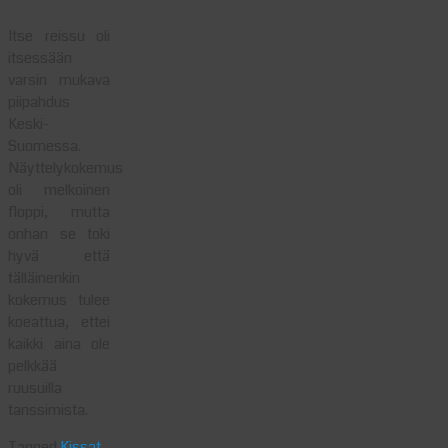
Itse reissu oli
itsessään
varsin mukava
piipahdus
Keski-
Suomessa.
Näyttelykokemus
oli melkoinen
floppi, mutta
onhan se toki
hyvä että
tälläinenkin
kokemus tulee
koeattua, ettei
kaikki aina ole
pelkkää
ruusuilla
tanssimista.
Tagged
Kissat
.