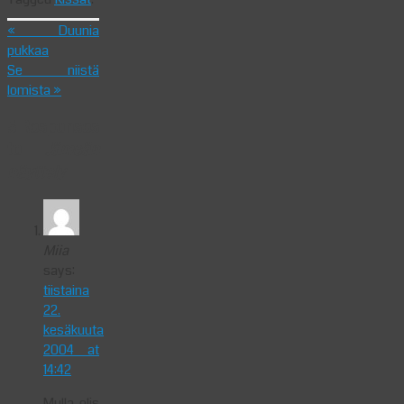
«
Duunia
pukkaa
Se niistä
lomista
»
5 Responses
to
Jämsän
näyttely
Miia
says:
tiistaina
22.
kesäkuuta
2004 at
14:42
Mulla olis