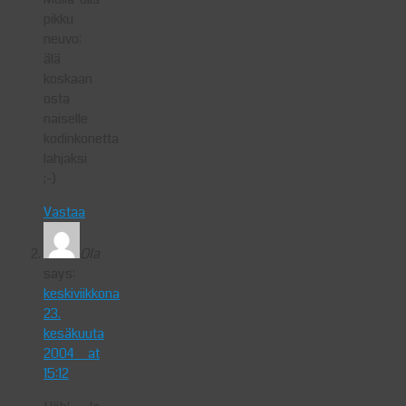
pikku
neuvo:
älä
koskaan
osta
naiselle
kodinkonetta
lahjaksi
;-)
Vastaa
Ola
says:
keskiviikkona
23.
kesäkuuta
2004 at
15:12