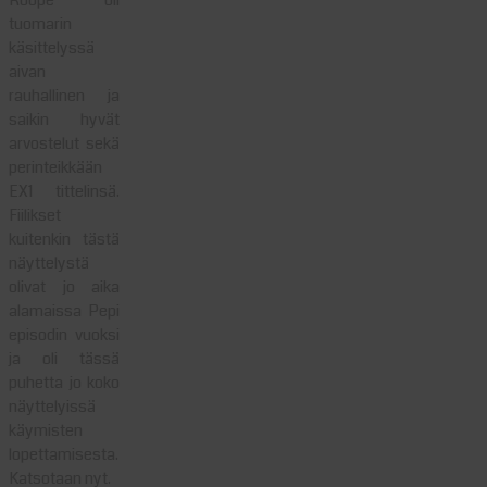
tuomarin
käsittelyssä
aivan
rauhallinen ja
saikin hyvät
arvostelut sekä
perinteikkään
EX1 tittelinsä.
Fiilikset
kuitenkin tästä
näyttelystä
olivat jo aika
alamaissa Pepi
episodin vuoksi
ja oli tässä
puhetta jo koko
näyttelyissä
käymisten
lopettamisesta.
Katsotaan nyt.