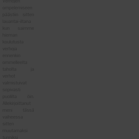
Verhojen
ompelemiseen
päästiin sitten
lauantai-iltana
kun saimme
hieman
koulutusta
verhoja
ennenkin
ommelleelta
taholta ja
verhot
valmistuivat
sopivasti
puolilta öin.
Allekirjoittanut
meni tässä
vaiheessa
sitten
muutamaksi
tunniksi