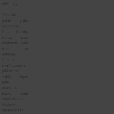
näyttelyyn.
Torkuilta
palattuani yritin
rauhoitella
Pepiä itsekin,
mutta sain
osakseni vain
murinaa ja
sähinää.
Hetken
mietittyämme
päätimme
vetää Pepin
pois
arvostelusta,
koska neiti
selvästikään
tykännyt
tilanteestaan,