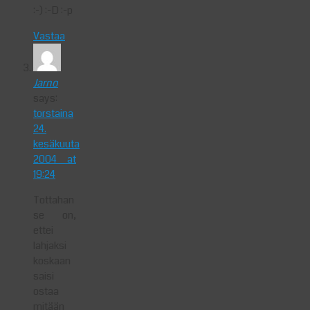
:-) :-D :-p
Vastaa
Jarno
says:
torstaina
24.
kesäkuuta
2004 at
19:24
Tottahan
se on,
ettei
lahjaksi
koskaan
saisi
ostaa
mitään