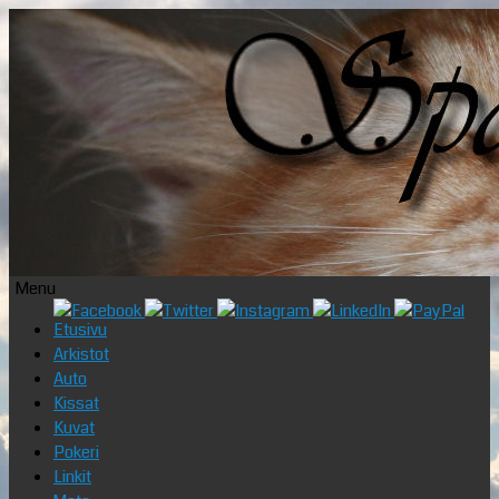
Menu
Skip
Etusivu
to
Arkistot
content
Auto
Kissat
Kuvat
Pokeri
Linkit