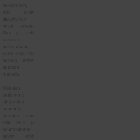
nukkumaan,
että olisin
ajokykyinen
neljän aikaan.
Mira jäi vielä
tavaroita
pakkaamaan,
mutta saisi toki
nukkua sitten
autossa
matkalla.
Matkaan
pääsimme
lähtemään
sunnuntai
aamuna noin
kello 04:10 ja
suuntasimme
nokan kohti