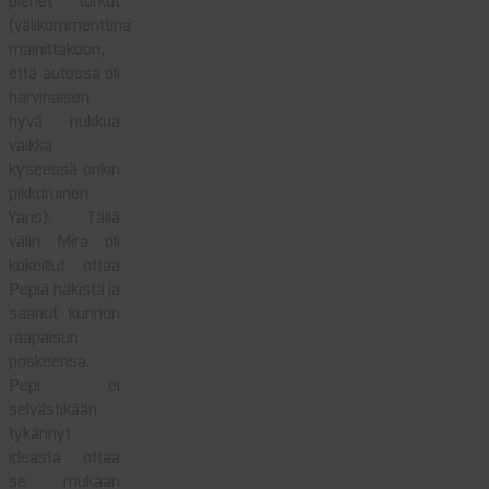
pienet torkut
(välikommenttina
mainittakoon,
että autossa oli
harvinaisen
hyvä nukkua
vaikka
kyseessä onkin
pikkuruinen
Yaris). Tällä
välin Mira oli
kokeillut ottaa
Pepiä häkistä ja
saanut kunnon
raapaisun
poskeensa.
Pepi ei
selvästikään
tykännyt
ideasta ottaa
se mukaan