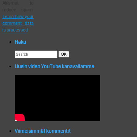
Akismet to
reduce spam.
Learn how your
comment data
is processed.
Haku
Search
Search
OK
for:
Uusin video YouTube kanavallamme
Viimeisimmät kommentit