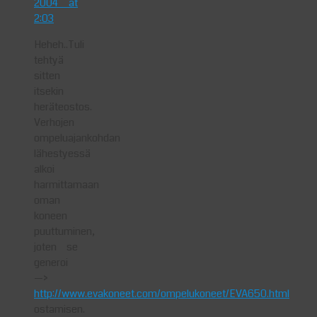
2004 at
2:03
Heheh..Tuli
tehtyä
sitten
itsekin
heräteostos.
Verhojen
ompeluajankohdan
lähestyessä
alkoi
harmittamaan
oman
koneen
puuttuminen,
joten se
generoi
—>
http://www.evakoneet.com/ompelukoneet/EVA650.html
ostamisen.