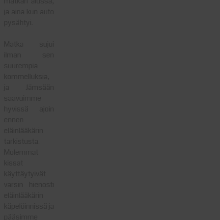
matkan alussa,
ja aina kun auto
pysähtyi.
Matka sujui
ilman sen
suurempia
kommelluksia,
ja Jämsään
saavuimme
hyvissä ajoin
ennen
eläinlääkärin
tarkistusta.
Molemmat
kissat
käyttäytyivät
varsin hienosti
eläinlääkärin
käpelöinnissä ja
pääsimme