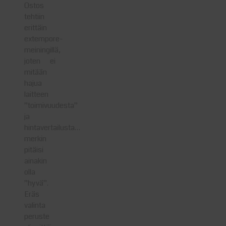
Ostos
tehtiin
erittäin
extempore-
meiningillä,
joten ei
mitään
hajua
laitteen
”toimivuudesta”
ja
hintavertailusta…
merkin
pitäisi
ainakin
olla
”hyvä”.
Eräs
valinta
peruste