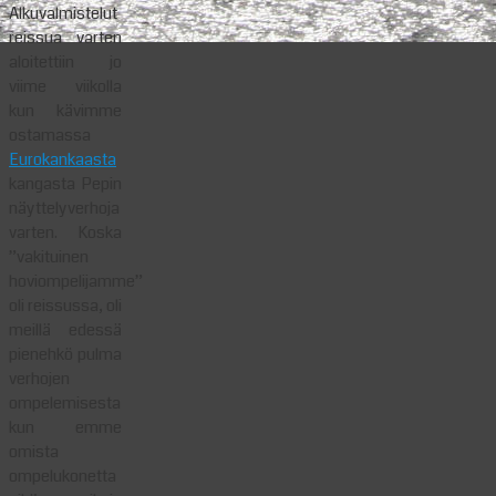
Alkuvalmistelut
reissua varten
aloitettiin jo
viime viikolla
kun kävimme
ostamassa
Eurokankaasta
kangasta Pepin
näyttelyverhoja
varten. Koska
”vakituinen
hoviompelijamme”
oli reissussa, oli
meillä edessä
pienehkö pulma
verhojen
ompelemisesta
kun emme
omista
ompelukonetta