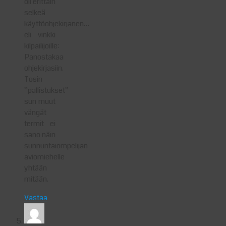
oli erittäin
selkeä
käyttöohjekirjanen…
eli vinkki
kilpailijoille:
Panostakaa
ohjekirjasiin.
Tosin
”pallistukset”
sun muut
vängät
termit ei
sano näin
sunnuntaiompelijan
aviomiehelle
yhtään
mitään.
Vastaa