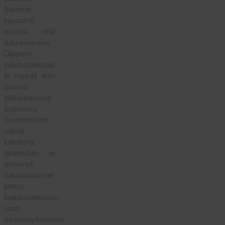
Saimme
karvaasti
havaita, että
haluamiamme
Clipperin
kuljetusbokseja
ei myydä kuin
parissa
eläinkaupassa
Espoossa.
Ensimmäinen
näistä
kahdesta
tietenkään ei
omannut
haluamaamme
kokoa
kuljetusboksista,
vaan
metsästyksemme