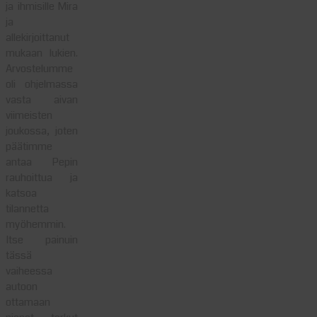
ja ihmisille Mira
ja
allekirjoittanut
mukaan lukien.
Arvostelumme
oli ohjelmassa
vasta aivan
viimeisten
joukossa, joten
päätimme
antaa Pepin
rauhoittua ja
katsoa
tilannetta
myöhemmin.
Itse painuin
tässä
vaiheessa
autoon
ottamaan