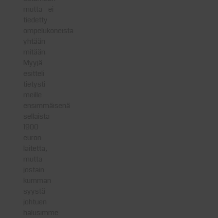
mutta ei
tiedetty
ompelukoneista
yhtään
mitään.
Myyjä
esitteli
tietysti
meille
ensimmäisenä
sellaista
1900
euron
laitetta,
mutta
jostain
kumman
syystä
johtuen
halusimme