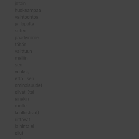
jotain
huokeampaa
vaihtoehtoa
ja lopulta
sitten
päädyimme
tähän
valittuun
malliin
sen
vuoksi,
että sen
ominaisuudet
olivat (tai
ainakin
meille
kuullostivat)
riittävät
ja hinta ei
ollut