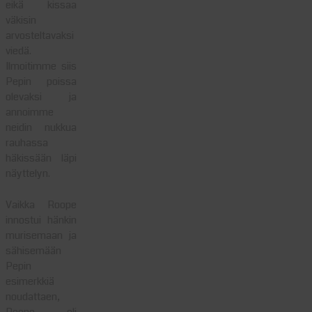
eikä kissaa
väkisin
arvosteltavaksi
viedä.
Ilmoitimme siis
Pepin poissa
olevaksi ja
annoimme
neidin nukkua
rauhassa
häkissään läpi
näyttelyn.
Vaikka Roope
innostui hänkin
murisemaan ja
sähisemään
Pepin
esimerkkiä
noudattaen,
Roope oli