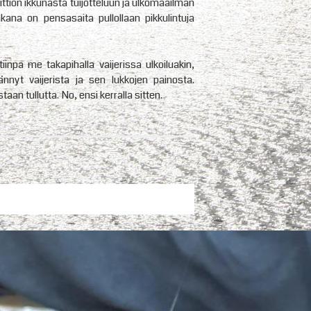
ittiön ikkunasta tuijotteluun ja ulkomaailman
kana on pensasaita pullollaan pikkulintuja
tiinpa me takapihalla vaijerissa ulkoiluakin,
nnyt vaijerista ja sen lukkojen painosta.
aan tullutta. No, ensi kerralla sitten.