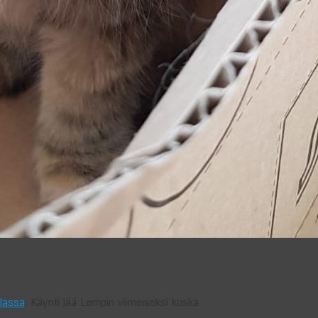
lassa
. Käynti jää Lempin viimeiseksi koska