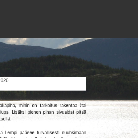
 2026
aluu kerrostalosta rivitaloon onkin ollut jo
kapiha, mihin on tarkoitus rakentaa (tai
lupa. Lisäksi pienen pihan sivuaidat pitää
sellä.
ttä Lempi pääsee turvallisesti nuuhkimaan