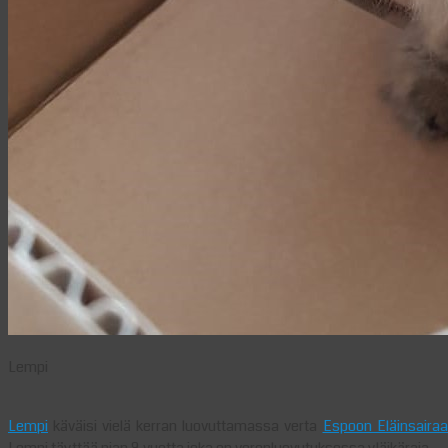
Lempi
Lempi
käväisi vielä kerran luovuttamassa verta
Espoon Eläinsairaa
Lempi täyttää pian 8 vuotta joka on verenluovutuksessa yläikäraja.