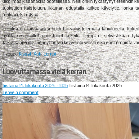
ulkoilmaa kissahäkkiä odotellessa. Neiti onkin tykästynyt eteenkin ke
tuoksujen haisteluun. Ikkunan edustalla kulkee kävelytie, jonka ta
ruokaa etsimässä.
Ulkoilua on toistaiseksi hoidettu valjastelemalla lähialueella. Kokeil
mutta se ei ollut onnistunut kokeilu. Lempi ei selvästikään tykä
Jälkiviisaana olisi pitänyt ostaa kevyempi versio eikä ensimmäistä vast
Tagged
Kissat
,
Koti
,
Lempi
Luovuttamassa vielä kerran
tiistaina 14. lokakuuta 2025
- 10:15
tiistaina 14. lokakuuta 2025
Leave a comment