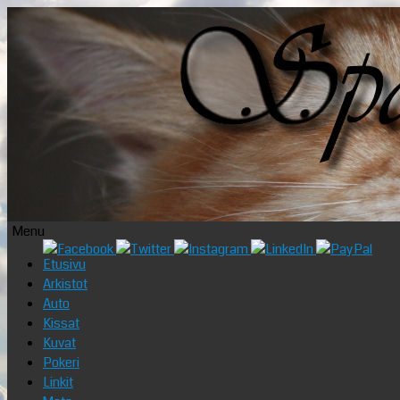
Menu
Skip
Etusivu
to
Arkistot
content
Auto
Kissat
Kuvat
Pokeri
Linkit