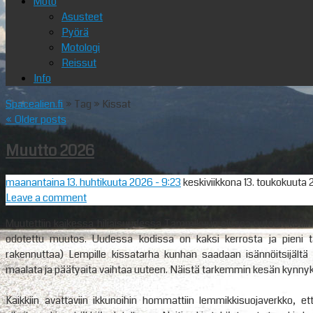
Moto
Asusteet
Pyörä
Motologi
Reissut
Info
Spacealien.fi
» Tag » Kissat
«
Older posts
Muutto 2026
maanantaina 13. huhtikuuta 2026
- 9:23
keskiviikkona 13. toukokuuta
Leave a comment
Muutettiin kaikessa hiljaisuudessa Tammikuun alussa uuteen kotiin. P
odotettu muutos. Uudessa kodissa on kaksi kerrosta ja pieni ta
rakennuttaa) Lempille kissatarha kunhan saadaan isännöitsijältä 
maalata ja päätyaita vaihtaa uuteen. Näistä tarkemmin kesän kynnyk
Kaikkiin avattaviin ikkunoihin hommattiin lemmikkisuojaverkko, e