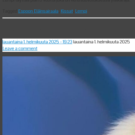
Tagged
Espoon Eläinsairaala
,
Kissat
,
Lempi
Eragon lähti viimeiselle matkalleen
lauantaina 1. helmikuuta 2025
- 19:23
lauantaina 1. helmikuuta 2025
Leave a comment