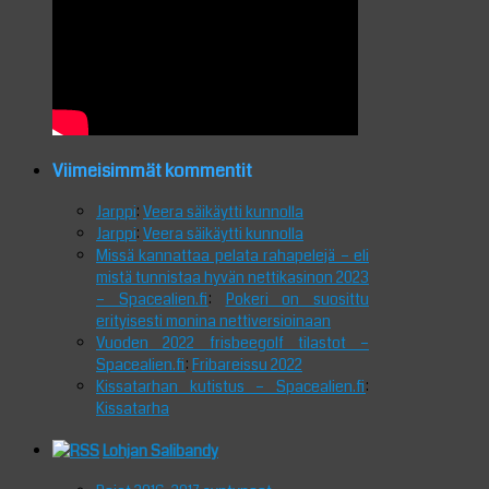
Viimeisimmät kommentit
Jarppi
:
Veera säikäytti kunnolla
Jarppi
:
Veera säikäytti kunnolla
Missä kannattaa pelata rahapelejä – eli
mistä tunnistaa hyvän nettikasinon 2023
– Spacealien.fi
:
Pokeri on suosittu
erityisesti monina nettiversioinaan
Vuoden 2022 frisbeegolf tilastot –
Spacealien.fi
:
Fribareissu 2022
Kissatarhan kutistus – Spacealien.fi
:
Kissatarha
Lohjan Salibandy