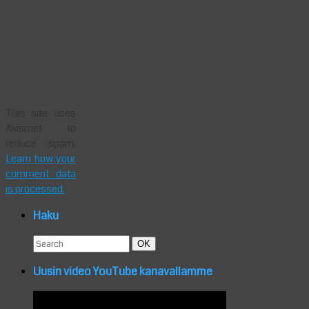
This site uses
Akismet to
reduce spam.
Learn how your
comment data
is processed.
Haku
Search
Search
OK
for:
Uusin video YouTube kanavallamme