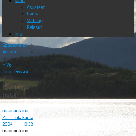
Moto
Asusteet
Pyörä
Motologi
Reissut
Info
Spacealien.fi
»
Arkisto
»
Kolarista lisää…
«
Voi…
Pirun leiska
»
Kolarista
lisää…
maanantaina
25. lokakuuta
2004
- 10:28
maanantaina