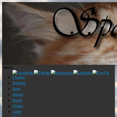
Menu
Skip
Etusivu
to
Arkistot
content
Auto
Kissat
Kuvat
Pokeri
Linkit