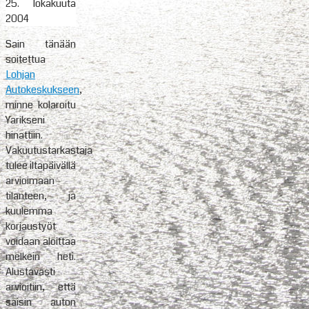
25. lokakuuta
2004
Sain tänään
soitettua
Lohjan
Autokeskukseen
,
minne kolaroitu
Yarikseni
hinattiin.
Vakuutustarkastaja
tulee iltapäivällä
arvioimaan
tilanteen, ja
kuulemma
korjaustyöt
voidaan aloittaa
melkein heti.
Alustavasti
arvioitiin, että
saisin auton