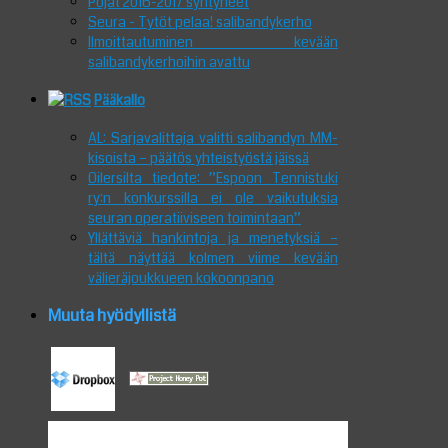
Pojat 2016-2017 syntyneet
Seura - Tytöt pelaa! salibandykerho
Ilmoittautuminen kevään
salibandykerhoihin avattu
Pääkallo
AL: Sarjavalittaja valitti salibandyn MM-
kisoista – päätös yhteistyöstä jäissä
Oilersilta tiedote: ”Espoon Tennistuki
ry:n konkurssilla ei ole vaikutuksia
seuran operatiiviseen toimintaan”
Yllättäviä hankintoja ja menetyksiä –
tältä näyttää kolmen viime kevään
välieräjoukkueen kokoonpano
Muuta hyödyllistä