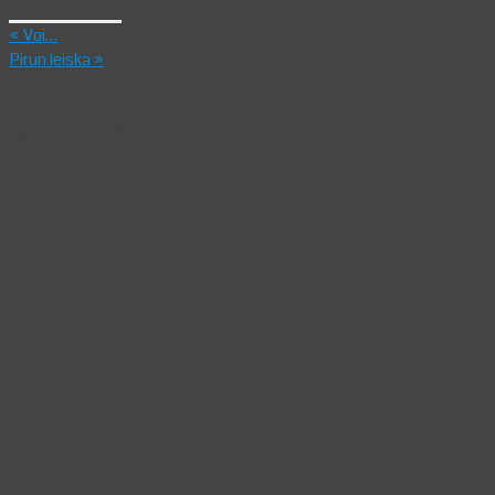
«
Voi…
Pirun leiska
»
Haluatko
sanoa jotain?