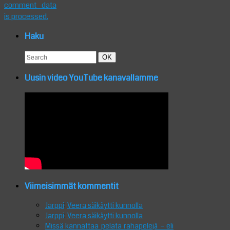
comment data
is processed.
Haku
Search
Search
OK
for:
Uusin video YouTube kanavallamme
Viimeisimmät kommentit
Jarppi
:
Veera säikäytti kunnolla
Jarppi
:
Veera säikäytti kunnolla
Missä kannattaa pelata rahapelejä – eli