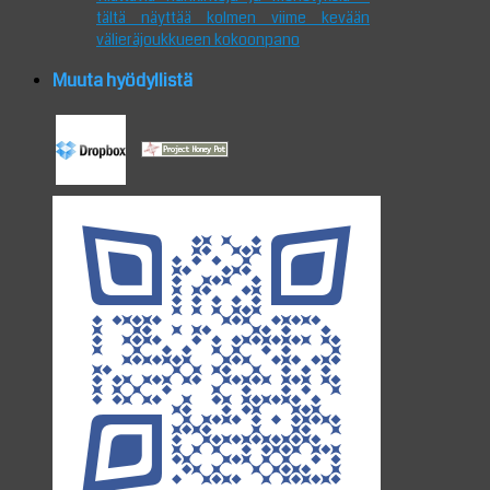
tältä näyttää kolmen viime kevään
välieräjoukkueen kokoonpano
Muuta hyödyllistä