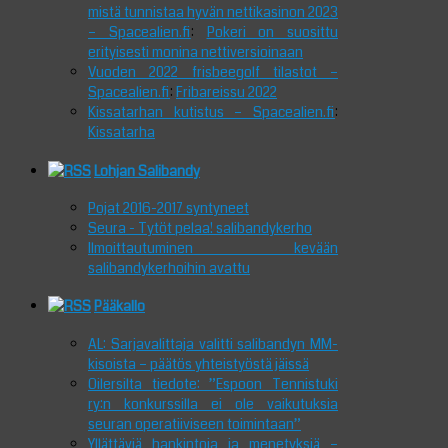
mistä tunnistaa hyvän nettikasinon 2023
– Spacealien.fi
:
Pokeri on suosittu
erityisesti monina nettiversioinaan
Vuoden 2022 frisbeegolf tilastot –
Spacealien.fi
:
Fribareissu 2022
Kissatarhan kutistus – Spacealien.fi
:
Kissatarha
Lohjan Salibandy
Pojat 2016-2017 syntyneet
Seura - Tytöt pelaa! salibandykerho
Ilmoittautuminen kevään
salibandykerhoihin avattu
Pääkallo
AL: Sarjavalittaja valitti salibandyn MM-
kisoista – päätös yhteistyöstä jäissä
Oilersilta tiedote: ”Espoon Tennistuki
ry:n konkurssilla ei ole vaikutuksia
seuran operatiiviseen toimintaan”
Yllättäviä hankintoja ja menetyksiä –