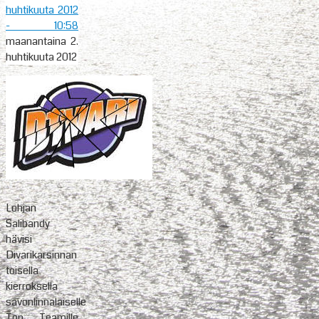
huhtikuuta 2012
- 10:58
maanantaina 2.
huhtikuuta 2012
Lohjan
Salibandy
hävisi
Divarikarsinnan
toisella
kierroksella
savonlinnalaiselle
Top Teamille