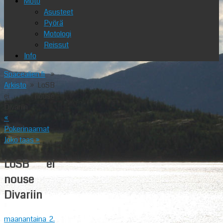
Moto
Asusteet
Pyörä
Motologi
Reissut
Info
Spacealien.fi
»
Arkisto
» LoSB
ei nouse
Divariin
«
Pokerinaamat
Joko taas
»
LoSB ei
nouse
Divariin
maanantaina 2.