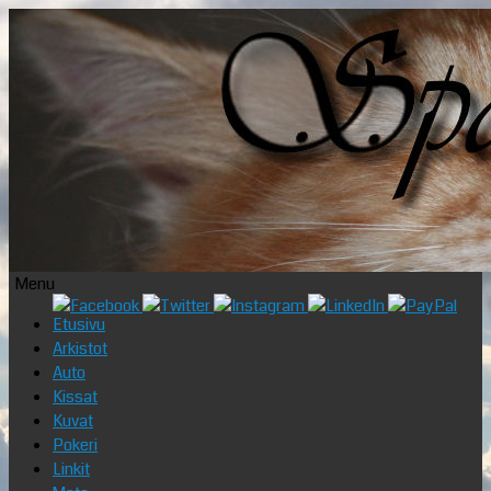
Menu
Skip
Etusivu
to
Arkistot
content
Auto
Kissat
Kuvat
Pokeri
Linkit