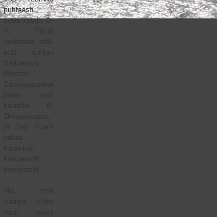
puhtaasti
otteluvoitoin 0-
2. Tämä
tarkoittaa sitä,
että Lohjan
Salibandyn
Miesten
Edustusjoukkue
pelaa ensi
kaudella II-
Divisioonassa,
ja Top Team
jatkaa
karsinnan
kolmannelle
kierrokselle.
No, ensi
vuonna sitten
vaan uutta