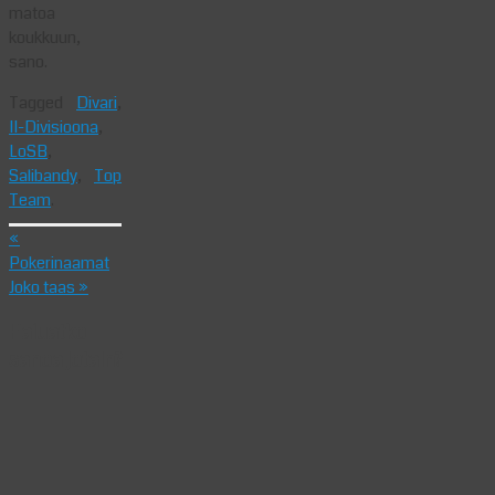
matoa
koukkuun,
sano.
Tagged
Divari
,
II-Divisioona
,
LoSB
,
Salibandy
,
Top
Team
.
«
Pokerinaamat
Joko taas
»
Haluatko
sanoa jotain?