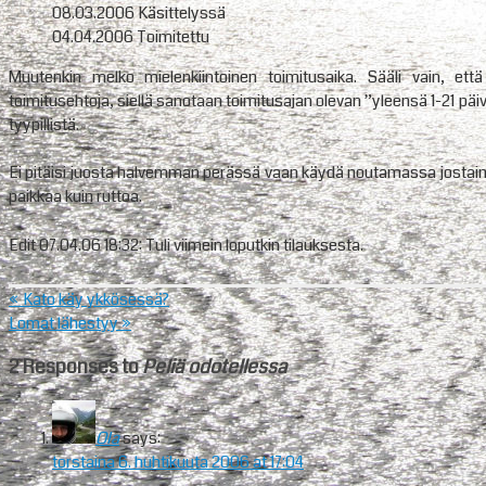
08.03.2006 Käsittelyssä
04.04.2006 Toimitettu
Muutenkin melko mielenkiintoinen toimitusaika. Sääli vain, että 
toimitusehtoja, siellä sanotaan toimitusajan olevan ”yleensä 1-21 päiv
tyypillistä.
Ei pitäisi juosta halvemman perässä vaan käydä noutamassa jostain 
paikkaa kuin ruttoa.
Edit 07.04.06 18:32: Tuli viimein loputkin tilauksesta.
«
Kato käy ykkösessä?
Lomat lähestyy
»
2 Responses to
Peliä odotellessa
Ola
says:
torstaina 6. huhtikuuta 2006 at 17:04