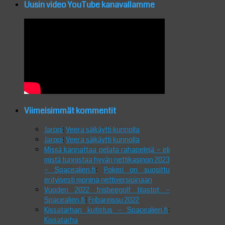
Uusin video YouTube kanavallamme
Viimeisimmät kommentit
Jarppi
:
Veera säikäytti kunnolla
Jarppi
:
Veera säikäytti kunnolla
Missä kannattaa pelata rahapelejä – eli
mistä tunnistaa hyvän nettikasinon 2023
– Spacealien.fi
:
Pokeri on suosittu
erityisesti monina nettiversioinaan
Vuoden 2022 frisbeegolf tilastot –
Spacealien.fi
:
Fribareissu 2022
Kissatarhan kutistus – Spacealien.fi
:
Kissatarha