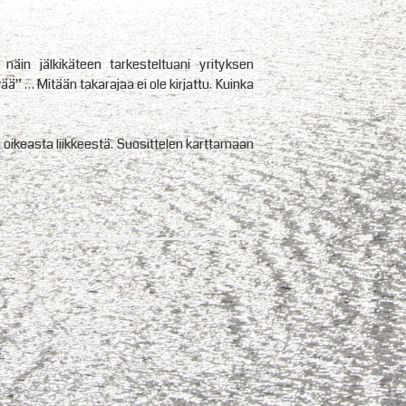
näin jälkikäteen tarkesteltuani yrityksen
ää” … Mitään takarajaa ei ole kirjattu. Kuinka
oikeasta liikkeestä. Suosittelen karttamaan