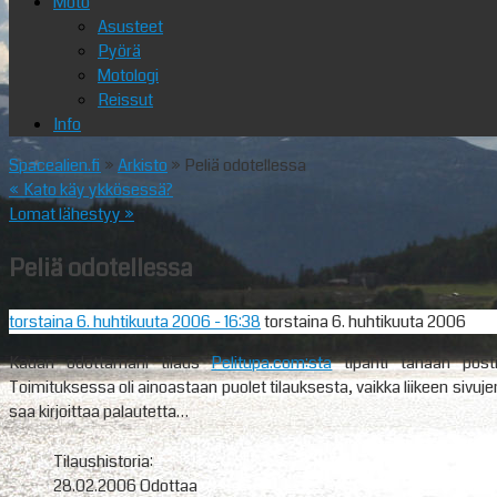
Moto
Asusteet
Pyörä
Motologi
Reissut
Info
Spacealien.fi
»
Arkisto
» Peliä odotellessa
«
Kato käy ykkösessä?
Lomat lähestyy
»
Peliä odotellessa
torstaina 6. huhtikuuta 2006
- 16:38
torstaina 6. huhtikuuta 2006
Kauan odottamani tilaus
Pelitupa.com:sta
tipahti tänään posti
Toimituksessa oli ainoastaan puolet tilauksesta, vaikka liikeen sivuj
saa kirjoittaa palautetta…
Tilaushistoria:
28.02.2006 Odottaa