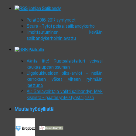
Lohjan Salibandy
Pojat 2016-2017 syntyneet
Seura - Tytöt pelaa! salibandykerho
Ilmoittautuminen kevään
salibandykerhoihin avattu
Pääkallo
Vänta lite! Ruotsalaistaituri veivasi
kaukaa upean osuman
Liigajoukkueiden pika-arviot – neljän
kerroksen väkeä viiteen ryhmään
jaettuna
AL: Sarjavalittaja valitti salibandyn MM-
kisoista – päätös yhteistyöstä jäissä
Muuta hyödyllistä