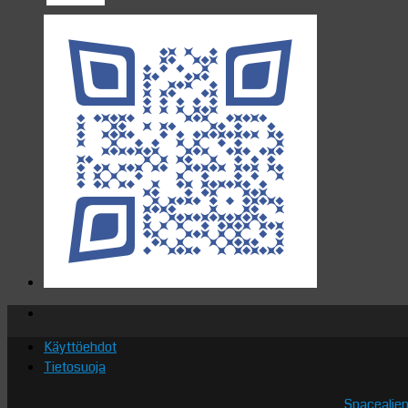
Käyttöehdot
Tietosuoja
Spacealien.