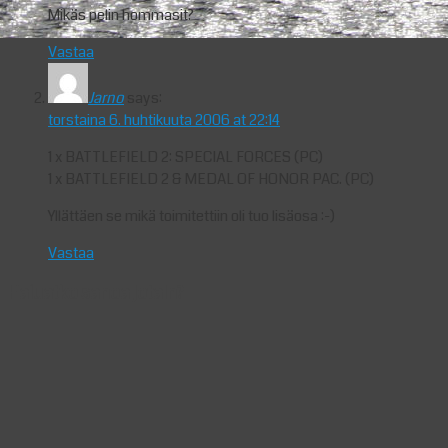
Mikäs pelin hommasit?
Vastaa
Jarno
says:
torstaina 6. huhtikuuta 2006 at 22:14
1 x BATTLEFIELD 2: SPECIAL FORCES (PC)
1 x BATTLEFIELD 2 & MEDAL OF HONOR PAC. (PC)
Yllättäen se mikä toimitettiin oli tuo lisäosa :-)
Vastaa
Haluatko sanoa jotain?