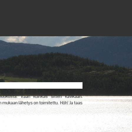
luukusta. Vaan kuinkas sitten kävikään.
en mukaan lähetys on toimitettu. Höh! Ja taas