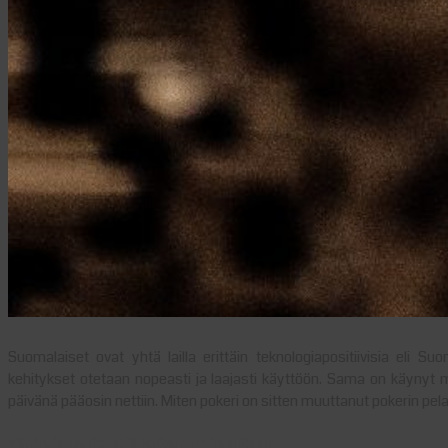
Suomalaiset ovat yhtä lailla erittäin teknologiapositiivisia eli Su
kehitykset otetaan nopeasti ja laajasti käyttöön. Sama on käynyt m
päivänä pääosin nettiin. Miten pokeri on sitten muuttanut pokerin pel
Vanhoja pelitapoja kuitenkin haalitaan