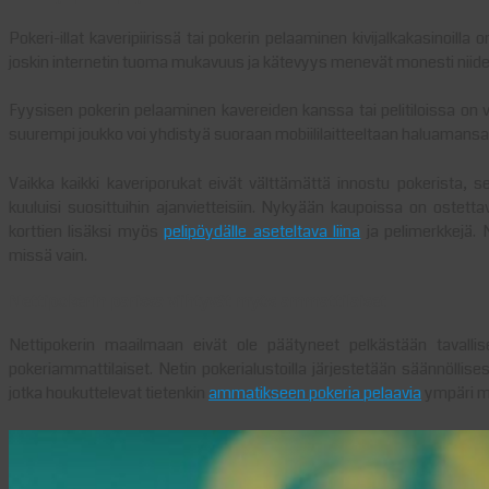
Pokeri-illat kaveripiirissä tai pokerin pelaaminen kivijalkakasinoilla o
joskin internetin tuoma mukavuus ja kätevyys menevät monesti niide
Fyysisen pokerin pelaaminen kavereiden kanssa tai pelitiloissa on 
suurempi joukko voi yhdistyä suoraan mobiililaitteeltaan haluamansa
Vaikka kaikki kaveriporukat eivät välttämättä innostu pokerista, se
kuuluisi suosittuihin ajanvietteisiin. Nykyään kaupoissa on ostetta
korttien lisäksi myös
pelipöydälle aseteltava liina
ja pelimerkkejä. N
missä vain.
Nettipokerin parissa viihtyvät myös ammattilaiset
Nettipokerin maailmaan eivät ole päätyneet pelkästään tavalli
pokeriammattilaiset. Netin pokerialustoilla järjestetään säännöllises
jotka houkuttelevat tietenkin
ammatikseen pokeria pelaavia
ympäri m