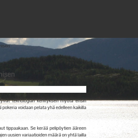
misen
misen
iirtyivät teknologian kehityksen myötä ensin
pokeria voidaan pelata yhä edelleen kaikilla
unut tippaakaan. Se kerää pelipöytien ääreen
ujen uusien variaatioiden määrä on yhtä lailla