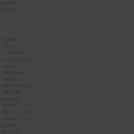
perheen
kanssa.
Pokerin
perussäännöt
Pokerista on
monia
muunnelmia,
mutta kaikissa
niissä
noudatetaan
samoja
perussääntöjä.
Jokaiselle
pelaajalle
jaetaan käsi
(tietty määrä
kortteja), ja he
pyrkivät
luomaan