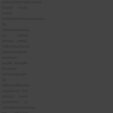
rekisteröitymisbonuksia.
Saatat myös
saada
uudelleentalletusbonuksia
tai
talletusbonuksia,
jos pelaat
tiettyjä pelejä.
Talletuksettomia
pokeribonuksia
annetaan
uusille pelaajille
ilmaisten
turnauslippujen
tai
käteispalkkioiden
muodossa. Voit
ansaita myös
suosittelu- ja
uskollisuusbonuksia,