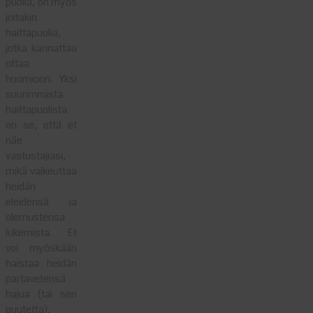
puolia, on myös
joitakin
haittapuolia,
jotka kannattaa
ottaa
huomioon. Yksi
suurimmista
haittapuolista
on se, että et
näe
vastustajiasi,
mikä vaikeuttaa
heidän
eleidensä ja
olemustensa
lukemista. Et
voi myöskään
haistaa heidän
partavetensä
hajua (tai sen
puutetta),