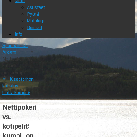
Moto
Asusteet
Pyörä
Motologi
Reissut
Info
Spacealien.fi
»
Arkisto
»
Nettipokeri vs.
kotipelit: kumpi
on parempi?
«
Kissatarhan
kutistus
Uutta kumia
»
Nettipokeri
vs.
kotipelit:
kumpi on