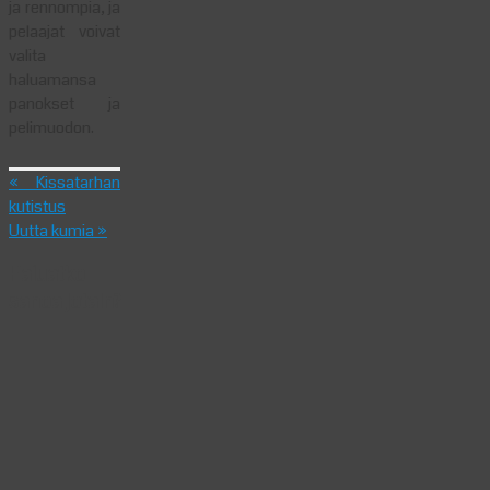
ja rennompia, ja
pelaajat voivat
valita
haluamansa
panokset ja
pelimuodon.
«
Kissatarhan
kutistus
Uutta kumia
»
Haluatko
sanoa jotain?