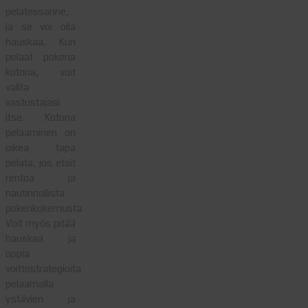
pelatessanne,
ja se voi olla
hauskaa. Kun
pelaat pokeria
kotona, voit
valita
vastustajasi
itse. Kotona
pelaaminen on
oikea tapa
pelata, jos etsit
rentoa ja
nautinnollista
pokerikokemusta.
Voit myös pitää
hauskaa ja
oppia
voittostrategioita
pelaamalla
ystävien ja