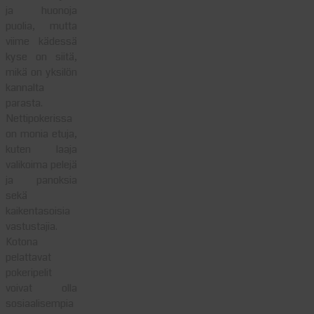
ja huonoja
puolia, mutta
viime kädessä
kyse on siitä,
mikä on yksilön
kannalta
parasta.
Nettipokerissa
on monia etuja,
kuten laaja
valikoima pelejä
ja panoksia
sekä
kaikentasoisia
vastustajia.
Kotona
pelattavat
pokeripelit
voivat olla
sosiaalisempia