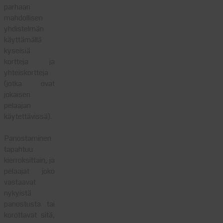
parhaan
mahdollisen
yhdistelmän
käyttämällä
kyseisiä
kortteja ja
yhteiskortteja
(jotka ovat
jokaisen
pelaajan
käytettävissä).
Panostaminen
tapahtuu
kierroksittain, ja
pelaajat joko
vastaavat
nykyistä
panostusta tai
korottavat sitä,