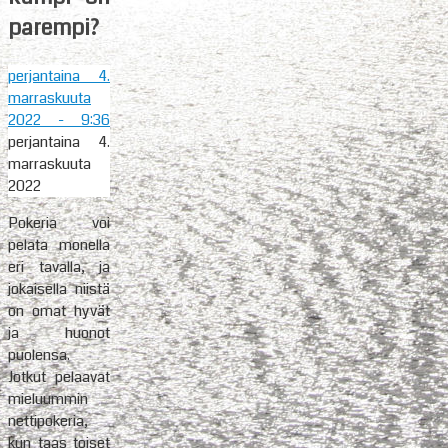
parempi?
perjantaina 4.
marraskuuta
2022
- 9:36
perjantaina 4.
marraskuuta
2022
Pokeria voi
pelata monella
eri tavalla, ja
jokaisella niistä
on omat hyvät
ja huonot
puolensa.
Jotkut pelaavat
mieluummin
nettipokeria,
kun taas toiset