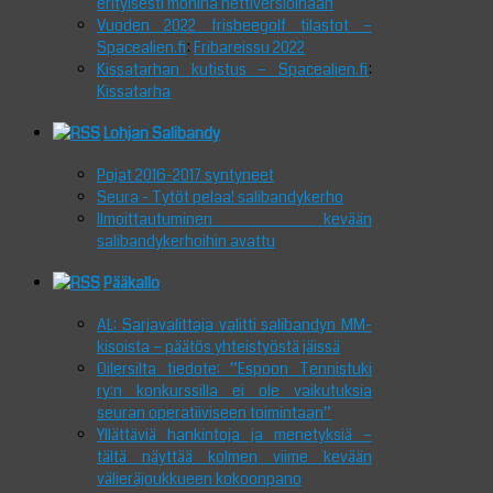
erityisesti monina nettiversioinaan
Vuoden 2022 frisbeegolf tilastot –
Spacealien.fi
:
Fribareissu 2022
Kissatarhan kutistus – Spacealien.fi
:
Kissatarha
Lohjan Salibandy
Pojat 2016-2017 syntyneet
Seura - Tytöt pelaa! salibandykerho
Ilmoittautuminen kevään
salibandykerhoihin avattu
Pääkallo
AL: Sarjavalittaja valitti salibandyn MM-
kisoista – päätös yhteistyöstä jäissä
Oilersilta tiedote: ”Espoon Tennistuki
ry:n konkurssilla ei ole vaikutuksia
seuran operatiiviseen toimintaan”
Yllättäviä hankintoja ja menetyksiä –
tältä näyttää kolmen viime kevään
välieräjoukkueen kokoonpano