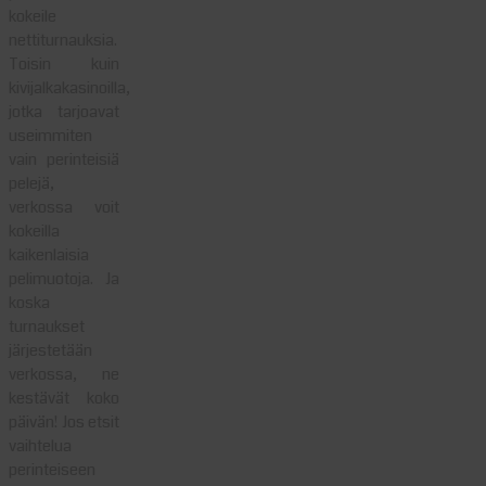
kokeile
nettiturnauksia.
Toisin kuin
kivijalkakasinoilla,
jotka tarjoavat
useimmiten
vain perinteisiä
pelejä,
verkossa voit
kokeilla
kaikenlaisia
pelimuotoja. Ja
koska
turnaukset
järjestetään
verkossa, ne
kestävät koko
päivän! Jos etsit
vaihtelua
perinteiseen