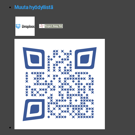
Muuta hyödyllistä