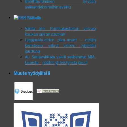
Ilmoittautuminen kevään
salibandykerhoihin avattu
Pääkallo
Vänta lite! Ruotsalaistaituri veivasi
kaukaa upean osuman
Liigajoukkueiden pika-arviot – neljän
kerroksen väkeä viiteen ryhmään
jaettuna
AL: Sarjavalittaja valitti salibandyn MM-
kisoista – päätös yhteistyöstä jäissä
Muuta hyödyllistä