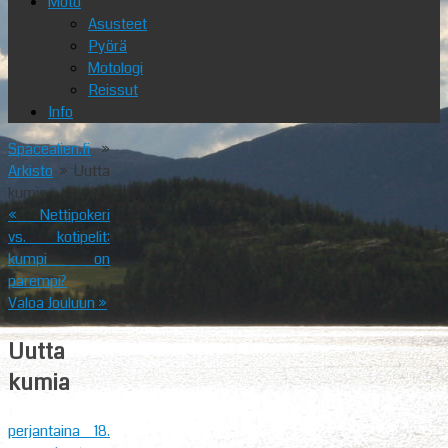
Moto
Asusteet
Pyörä
Motologi
Reissut
Info
Spacealien.fi
»
Arkisto
» Uutta
kumia
«
Nettipokeri
vs. kotipelit:
kumpi on
parempi?
Valoa Jouluun
»
Uutta
kumia
perjantaina 18.