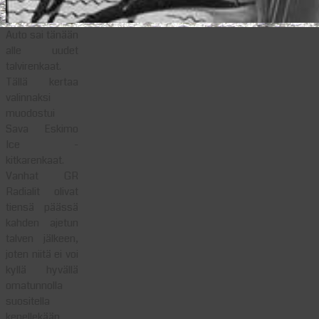
Auto sai tänään
alle uudet
talvirenkaat.
Tällä kertaa
valinnaksi
muodostui
Sava Eskimo
Ice -
kitkarenkaat.
Vanhat GR
Radialit olivat
tiensä päässä
kahden ajetun
talven jälkeen,
joten niitä ei voi
kyllä hyvällä
omatunnolla
suositella
kenellekään.