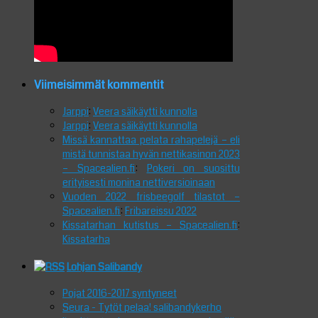
Viimeisimmät kommentit
Jarppi
:
Veera säikäytti kunnolla
Jarppi
:
Veera säikäytti kunnolla
Missä kannattaa pelata rahapelejä – eli
mistä tunnistaa hyvän nettikasinon 2023
– Spacealien.fi
:
Pokeri on suosittu
erityisesti monina nettiversioinaan
Vuoden 2022 frisbeegolf tilastot –
Spacealien.fi
:
Fribareissu 2022
Kissatarhan kutistus – Spacealien.fi
:
Kissatarha
Lohjan Salibandy
Pojat 2016-2017 syntyneet
Seura - Tytöt pelaa! salibandykerho