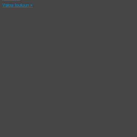
Valoa Jouluun
»
Haluatko
sanoa jotain?