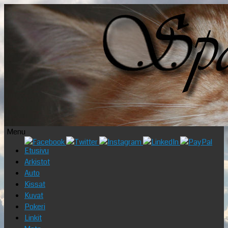
Menu
Skip
Etusivu
to
Arkistot
content
Auto
Kissat
Kuvat
Pokeri
Linkit