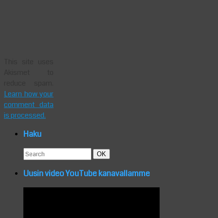
This site uses
Akismet to
reduce spam.
Learn how your
comment data
is processed.
Haku
Search
Search
OK
for:
Uusin video YouTube kanavallamme