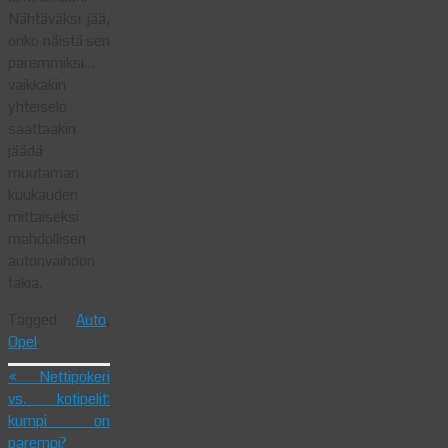
Nähtäväksi jää,
onko näistä sen
paremmiksi…
vaikkakin
yhteiselo
saattaakin
jäädä
muutaman
kuukauden
mittaiseksi
mahdollisen
autonvaihdon
takia.
Tagged
Auto
,
Opel
.
«
Nettipokeri
vs. kotipelit:
kumpi on
parempi?