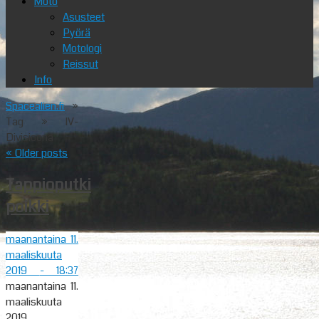
Moto
Asusteet
Pyörä
Motologi
Reissut
Info
Spacealien.fi
»
Tag » IV-
Divisioona
«
Older posts
Tappioputki
poikki
maanantaina 11.
maaliskuuta
2019
- 18:37
maanantaina 11.
maaliskuuta
2019