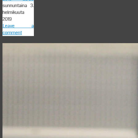
sunnuntaina 3.
helmikuuta
2019
Leave a
comment