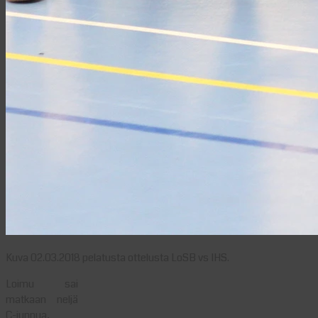
Kuva 02.03.2018 pelatusta ottelusta LoSB vs IHS.
Loimu sai
matkaan neljä
C-junnua,