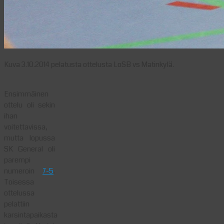
Kuva 3.10.2014 pelatusta ottelusta LoSB vs Matinkylä.
Ensimmäinen
ottelu oli sekin
ihan
voitettavissa,
mutta lopussa
SK General oli
parempi
numeroin
7-5
.
Toisessa
ottelussa
pelattiin
karsintapaikasta