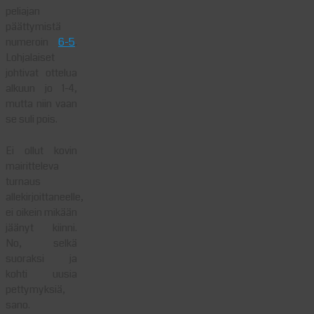
peliajan
päättymistä
numeroin
6-5
.
Lohjalaiset
johtivat ottelua
alkuun jo 1-4,
mutta niin vaan
se suli pois.
Ei ollut kovin
mairitteleva
turnaus
allekirjoittaneelle,
ei oikein mikään
jäänyt kiinni.
No, selkä
suoraksi ja
kohti uusia
pettymyksiä,
sano.