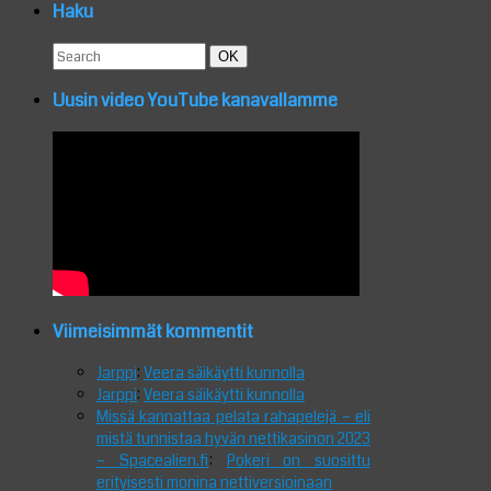
Haku
Search
Search
OK
for:
Uusin video YouTube kanavallamme
Viimeisimmät kommentit
Jarppi
:
Veera säikäytti kunnolla
Jarppi
:
Veera säikäytti kunnolla
Missä kannattaa pelata rahapelejä – eli
mistä tunnistaa hyvän nettikasinon 2023
– Spacealien.fi
:
Pokeri on suosittu
erityisesti monina nettiversioinaan