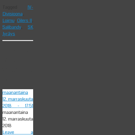
Tagged
IV-
Divisioona
,
Loimu
,
Oilers II
,
Salibandy
,
SK
Jyräys
Loimulle
jälleen
voitto ja
tappio
maanantaina
12. marraskuuta
2018
- 17:51
maanantaina
12. marraskuuta
2018
Leave a