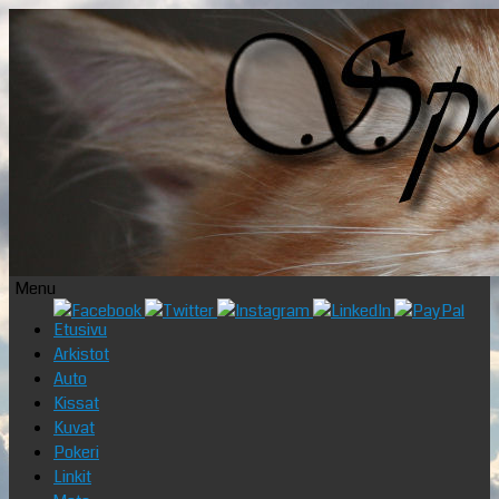
Menu
Skip
Etusivu
to
Arkistot
content
Auto
Kissat
Kuvat
Pokeri
Linkit