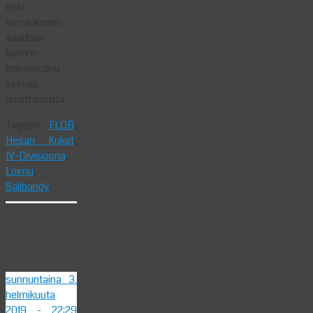
ensi
turnaukseen
saadaan
kunnon
kokoonpano
junnuja
unohtamatta.
Tagged
FLOB
,
Hesan Kukot
,
IV-Divisioona
,
Loimu
,
Salibandy
Myllypuron
nolla
sunnuntaina 3.
helmikuuta
2019
- 22:29