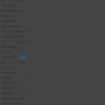
Ei jäänyt
tästäkään
turnauksesta
paljoa
jälkipolville
kerrottavaa.
Ensimmäisessä
ottelussa Oilers
II pyyhki
lohjalaisilla
lattiaa
numeroin
5-15
ja sitten
toisessa
ottelussa SK
Jyräys
nöyryytti
voittamalla
ottelun 3
sekuntia ennen
varsinaisen