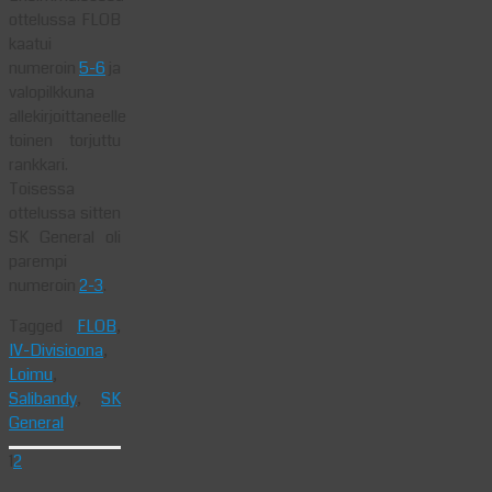
ottelussa FLOB
kaatui
numeroin
5-6
ja
valopilkkuna
allekirjoittaneelle
toinen torjuttu
rankkari.
Toisessa
ottelussa sitten
SK General oli
parempi
numeroin
2-3
.
Tagged
FLOB
,
IV-Divisioona
,
Loimu
,
Salibandy
,
SK
General
1
2