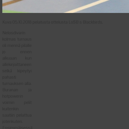
Kuva 05.10.2018 pelatusta ottelusta LoSB s Blackbirds.
Nelosdivarin
kolmas turnaus
oli mennä pilalle
jo ennen
alkuaan kun
allekirjoittaneen
selkä kipeytyi
pahasti
turnauksen alla.
Buranan ja
hotpowerin
voimin pelit
kuitenkin
saatiin pelattua
jotenkuten.
Ensimmäisessä