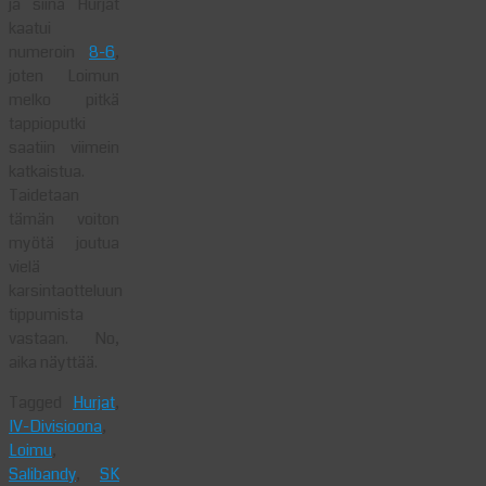
ja siinä Hurjat
kaatui
numeroin
8-6
,
joten Loimun
melko pitkä
tappioputki
saatiin viimein
katkaistua.
Taidetaan
tämän voiton
myötä joutua
vielä
karsintaotteluun
tippumista
vastaan. No,
aika näyttää.
Tagged
Hurjat
,
IV-Divisioona
,
Loimu
,
Salibandy
,
SK