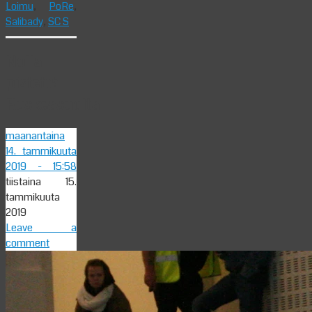
Loimu
,
PoRe
,
Salibady
,
SC S
Nolla
pistettä
Ruskeasuolta
maanantaina
14. tammikuuta
2019
- 15:58
tiistaina 15.
tammikuuta
2019
Leave a
comment