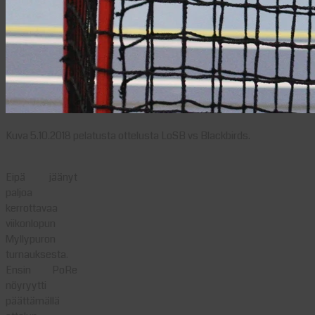
Kuva 5.10.2018 pelatusta ottelusta LoSB vs Blackbirds.
Eipä jäänyt
paljoa
kerrottavaa
viikonlopun
Myllypuron
turnauksesta.
Ensin PoRe
nöyryytti
päättämällä