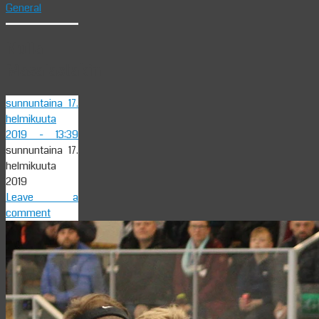
General
Nolla
Masalastakin
sunnuntaina 17.
helmikuuta
2019
- 13:39
sunnuntaina 17.
helmikuuta
2019
Leave a
comment