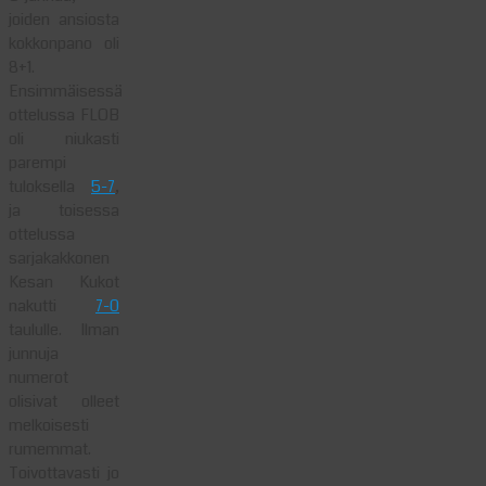
joiden ansiosta
kokkonpano oli
8+1.
Ensimmäisessä
ottelussa FLOB
oli niukasti
parempi
tuloksella
5-7
,
ja toisessa
ottelussa
sarjakakkonen
Kesan Kukot
nakutti
7-0
taululle. Ilman
junnuja
numerot
olisivat olleet
melkoisesti
rumemmat.
Toivottavasti jo