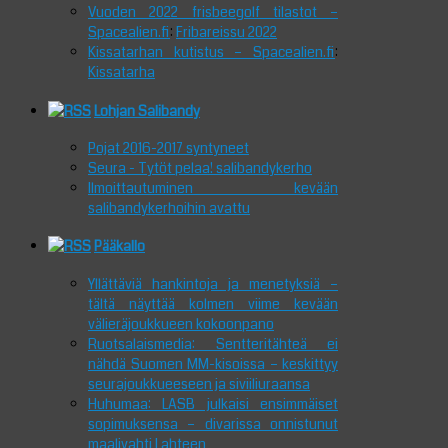
Vuoden 2022 frisbeegolf tilastot –
Spacealien.fi
:
Fribareissu 2022
Kissatarhan kutistus – Spacealien.fi
:
Kissatarha
Lohjan Salibandy
Pojat 2016-2017 syntyneet
Seura - Tytöt pelaa! salibandykerho
Ilmoittautuminen kevään
salibandykerhoihin avattu
Pääkallo
Yllättäviä hankintoja ja menetyksiä –
tältä näyttää kolmen viime kevään
välieräjoukkueen kokoonpano
Ruotsalaismedia: Sentteritähteä ei
nähdä Suomen MM-kisoissa – keskittyy
seurajoukkueeseen ja siviiliuraansa
Huhumaa: LASB julkaisi ensimmäiset
sopimuksensa – divarissa onnistunut
maalivahti Lahteen