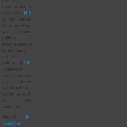
ottelun
ennenaikaisesti
numeroihin
14-2
ja heti perään
SC Sähly-90 jäi
vain maalin
päähän
ennenaikaisesta
lopetuksesta
ottelun
päättyessä
1-12
.
Lohjalaiset
olivat matkassa
vain yhden
vaihtomiehen
voimin ja kyyti
oli sen
mukaista.
Tagged
IV-
Divisioona
,