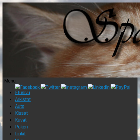
Menu
Skip
Etusivu
to
Arkistot
content
Auto
Kissat
Kuvat
Pokeri
Linkit