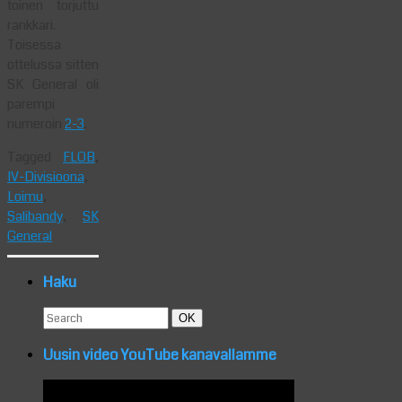
toinen torjuttu
rankkari.
Toisessa
ottelussa sitten
SK General oli
parempi
numeroin
2-3
.
Tagged
FLOB
,
IV-Divisioona
,
Loimu
,
Salibandy
,
SK
General
Haku
Search
Search
OK
for:
Uusin video YouTube kanavallamme