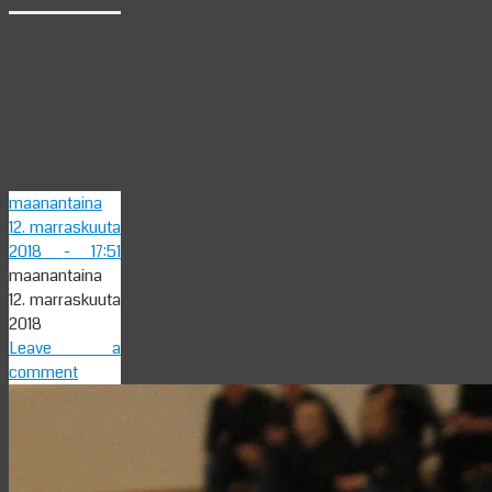
Loimulle
jälleen
voitto ja
tappio
maanantaina
12. marraskuuta
2018
- 17:51
maanantaina
12. marraskuuta
2018
Leave a
comment