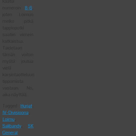
kaatui
numeroin
8-6
,
joten Loimun
melko pitkä
tappioputki
saatiin viimein
katkaistua.
Taidetaan
tämän voiton
myötä joutua
vielä
karsintaotteluun
tippumista
vastaan. No,
aika näyttää.
Tagged
Hurjat
,
IV-Divisioona
,
Loimu
,
Salibandy
,
SK
General