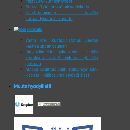
Pojat 2016-2017 syntyneet
Seura - Tytöt pelaa! salibandykerho
Ilmoittautuminen kevään
salibandykerhoihin avattu
Pääkallo
Vänta lite! Ruotsalaistaituri veivasi
kaukaa upean osuman
Liigajoukkueiden pika-arviot – neljän
kerroksen väkeä viiteen ryhmään
jaettuna
AL: Sarjavalittaja valitti salibandyn MM-
kisoista – päätös yhteistyöstä jäissä
Muuta hyödyllistä