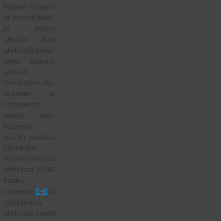
kolmas turnaus
oli mennä pilalle
jo ennen
alkuaan kun
allekirjoittaneen
selkä kipeytyi
pahasti
turnauksen alla.
Buranan ja
hotpowerin
voimin pelit
kuitenkin
saatiin pelattua
jotenkuten.
Ensimmäisessä
ottelussa FLOB
kaatui
numeroin
5-6
ja
valopilkkuna
allekirjoittaneelle