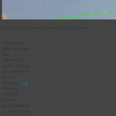
Kuva 3.10.2014 pelatusta ottelusta LoSB vs Matinkylä.
Ensimmäinen
ottelu oli sekin
ihan
voitettavissa,
mutta lopussa
SK General oli
parempi
numeroin
7-5
.
Toisessa
ottelussa
pelattiin
karsintapaikasta
ja siinä Hurjat