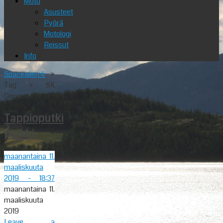
Moto
Asusteet
Pyörä
Motologi
Reissut
Info
Spacealien.fi
»
Tag » SK
General
Tappioputki
poikki
maanantaina 11.
maaliskuuta
2019
- 18:37
maanantaina 11.
maaliskuuta
2019
Leave a