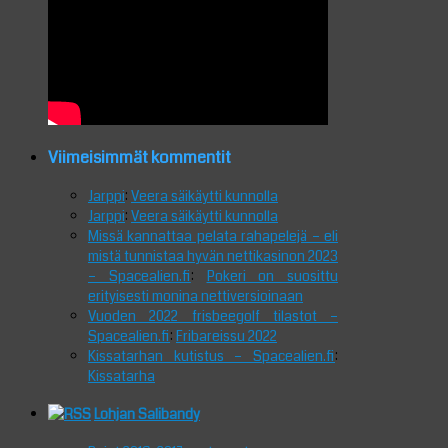
Viimeisimmät kommentit
Jarppi
:
Veera säikäytti kunnolla
Jarppi
:
Veera säikäytti kunnolla
Missä kannattaa pelata rahapelejä – eli
mistä tunnistaa hyvän nettikasinon 2023
– Spacealien.fi
:
Pokeri on suosittu
erityisesti monina nettiversioinaan
Vuoden 2022 frisbeegolf tilastot –
Spacealien.fi
:
Fribareissu 2022
Kissatarhan kutistus – Spacealien.fi
:
Kissatarha
Lohjan Salibandy