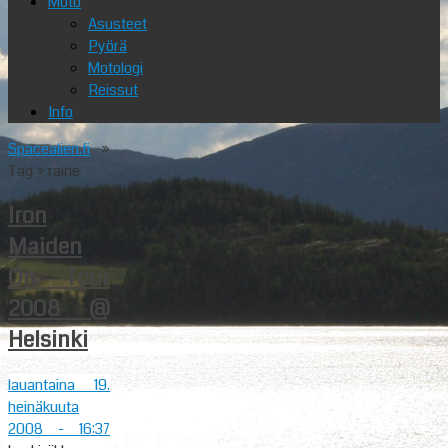
Moto
Asusteet
Pyörä
Motologi
Reissut
Info
Spacealien.fi
»
Tag » raine
Iron
Maiden
On Tour
2008 @
Helsinki
lauantaina 19.
heinäkuuta
2008
- 16:37