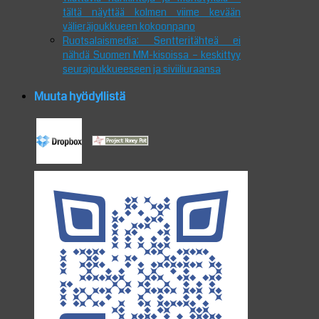
tältä näyttää kolmen viime kevään
välieräjoukkueen kokoonpano
Ruotsalaismedia: Sentteritähteä ei
nähdä Suomen MM-kisoissa – keskittyy
seurajoukkueeseen ja siviiliuraansa
Muuta hyödyllistä