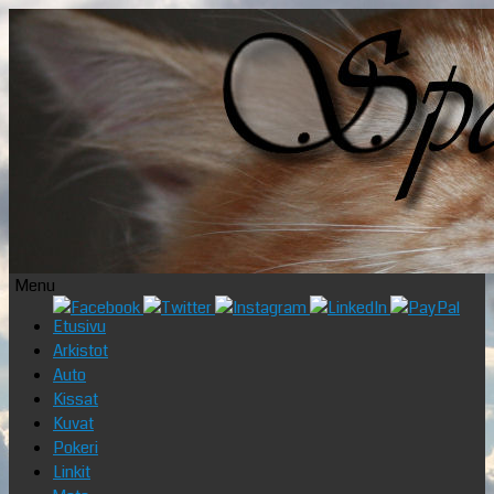
Menu
Skip
Etusivu
to
Arkistot
content
Auto
Kissat
Kuvat
Pokeri
Linkit