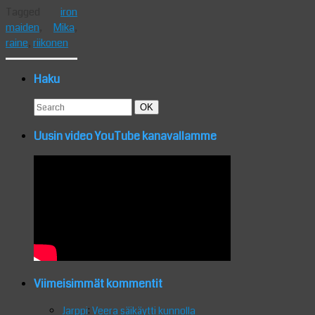
Tagged
iron
maiden
,
Mika
,
raine
,
riikonen
Haku
Search
Search
OK
for:
Uusin video YouTube kanavallamme
Viimeisimmät kommentit
Jarppi
:
Veera säikäytti kunnolla