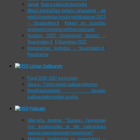
Jarppi
:
Veera säikäytti kunnolla
Missä kannattaa pelata rahapelejä – eli
mistä tunnistaa hyvän nettikasinon 2023
– Spacealien.fi
:
Pokeri on suosittu
erityisesti monina nettiversioinaan
Vuoden 2022 frisbeegolf tilastot –
Spacealien.fi
:
Fribareissu 2022
Kissatarhan kutistus – Spacealien.fi
:
Kissatarha
Lohjan Salibandy
Pojat 2016-2017 syntyneet
Seura - Tytöt pelaa! salibandykerho
Ilmoittautuminen kevään
salibandykerhoihin avattu
Pääkallo
Oilersilta tiedote: ”Espoon Tennistuki
ry:n konkurssilla ei ole vaikutuksia
seuran operatiiviseen toimintaan”
Yllättäviä hankintoja ja menetyksiä –