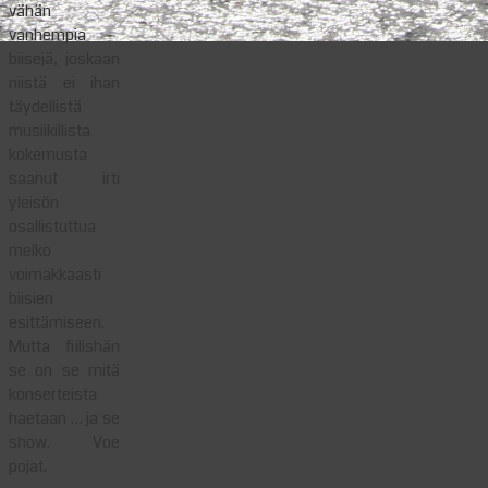
vähän
vanhempia
biisejä, joskaan
niistä ei ihan
täydellistä
musiikillista
kokemusta
saanut irti
yleisön
osallistuttua
melko
voimakkaasti
biisien
esittämiseen.
Mutta fiilishän
se on se mitä
konserteista
haetaan … ja se
show. Voe
pojat.