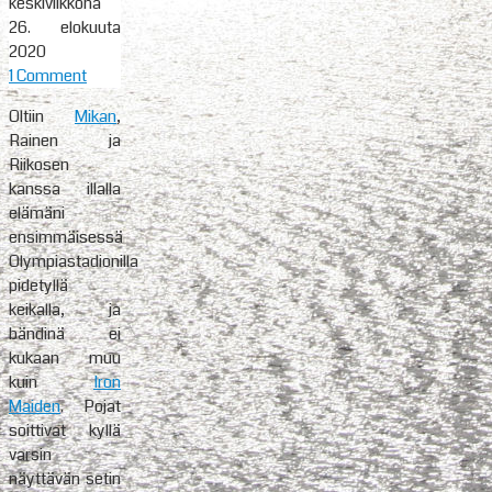
keskiviikkona
26. elokuuta
2020
1 Comment
Oltiin
Mikan
,
Rainen ja
Riikosen
kanssa illalla
elämäni
ensimmäisessä
Olympiastadionilla
pidetyllä
keikalla, ja
bändinä ei
kukaan muu
kuin
Iron
Maiden
. Pojat
soittivat kyllä
varsin
näyttävän setin