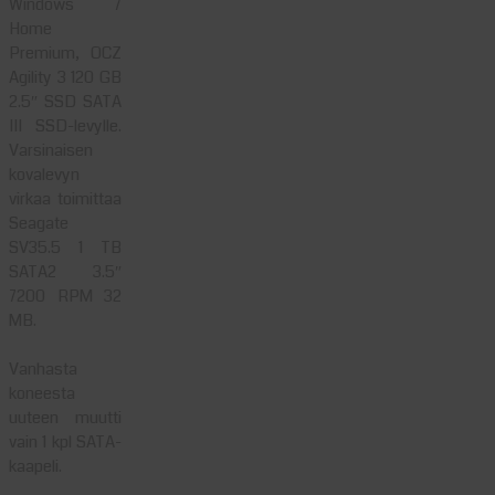
Windows 7
Home
Premium, OCZ
Agility 3 120 GB
2.5″ SSD SATA
III SSD-levylle.
Varsinaisen
kovalevyn
virkaa toimittaa
Seagate
SV35.5 1 TB
SATA2 3.5″
7200 RPM 32
MB.
Vanhasta
koneesta
uuteen muutti
vain 1 kpl SATA-
kaapeli.