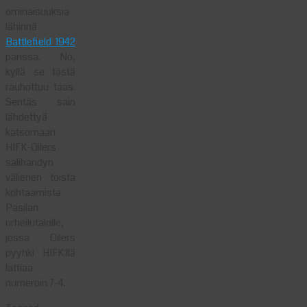
ominaisuuksia
lähinnä
Battlefield 1942
parissa. No,
kyllä se tästä
rauhottuu taas.
Sentäs sain
lähdettyä
katsomaan
HIFK-Oilers
salibandyn
välierien toista
kohtaamista
Pasilan
urheilutalolle,
jossa Oilers
pyyhki HIFK:llä
lattiaa
numeroin 7-4.