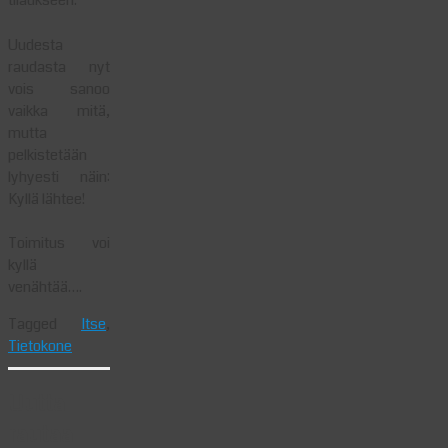
tilaukseen.
Uudesta
raudasta nyt
vois sanoo
vaikka mitä,
mutta
pelkistetään
lyhyesti näin:
Kyllä lähtee!
Toimitus voi
kyllä
venähtää….
Tagged
Itse
,
Tietokone
Uutta
rautaa