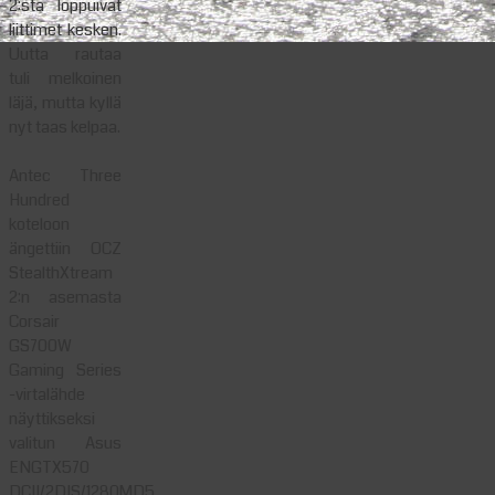
2:sta loppuivat
liittimet kesken.
Uutta rautaa
tuli melkoinen
läjä, mutta kyllä
nyt taas kelpaa.
Antec Three
Hundred
koteloon
ängettiin OCZ
StealthXtream
2:n asemasta
Corsair
GS700W
Gaming Series
-virtalähde
näyttikseksi
valitun Asus
ENGTX570
DCII/2DIS/1280MD5