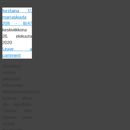
torstaina 17.
marraskuuta
2011
- 18:47
keskiviikkona
26. elokuuta
2020
Leave a
comment
Kärvistely
vanhan
jatkuvasti
hidastuvan
tietokonevanhuksen
kanssa alkaa
olla lopuillaan.
Tänään lähti
hieman uutta
rautaa