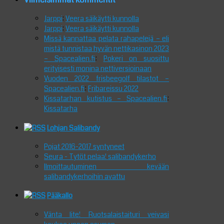
Jarppi
:
Veera säikäytti kunnolla
Jarppi
:
Veera säikäytti kunnolla
Missä kannattaa pelata rahapelejä – eli
mistä tunnistaa hyvän nettikasinon 2023
– Spacealien.fi
:
Pokeri on suosittu
erityisesti monina nettiversioinaan
Vuoden 2022 frisbeegolf tilastot –
Spacealien.fi
:
Fribareissu 2022
Kissatarhan kutistus – Spacealien.fi
:
Kissatarha
Lohjan Salibandy
Pojat 2016-2017 syntyneet
Seura - Tytöt pelaa! salibandykerho
Ilmoittautuminen kevään
salibandykerhoihin avattu
Pääkallo
Vänta lite! Ruotsalaistaituri veivasi