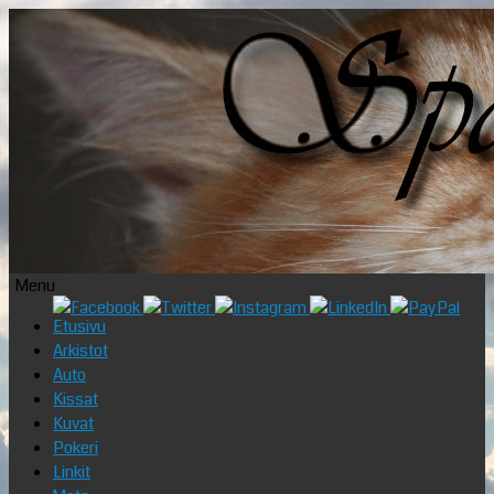
Menu
Skip
Etusivu
to
Arkistot
content
Auto
Kissat
Kuvat
Pokeri
Linkit