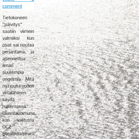
comment
Tietokoneen
”päivitys”
saatiin viimein
valmiiksi kun
osat sai noutaa
perjantaina, ja
asennettua
ilman
suurempia
ongelmia. Mitä
nyt joutui uuden
virtalähteen
käydä
hakemassa
lauantaiaamuna,
kun valitusta
OCZ
StealthXstream