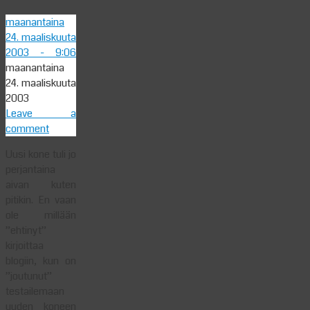
maanantaina
24. maaliskuuta
2003
- 9:06
maanantaina
24. maaliskuuta
2003
Leave a
comment
Uusi kone tuli jo
perjantaina
aivan kuten
pitikin. En vaan
ole millään
”ehtinyt”
kirjoittaa
blogiin, kun on
”joutunut”
testailemaan
uuden koneen