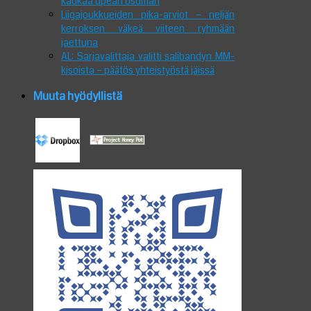
kaukaa upean osuman
Liigajoukkueiden pika-arviot – neljän
kerroksen väkeä viiteen ryhmään
jaettuna
AL: Sarjavalittaja valitti salibandyn MM-
kisoista – päätös yhteistyöstä jäissä
Muuta hyödyllistä