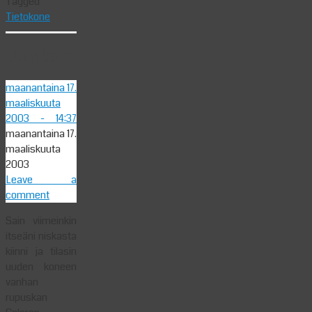
Tagged
Tietokone
Uusi kone
maanantaina 17.
maaliskuuta
2003
- 14:37
maanantaina 17.
maaliskuuta
2003
Leave a
comment
Sain viimeinkin
itseäni niskasta
kiinni ja tilasin
uuden koneen
vanhan
rupuskan