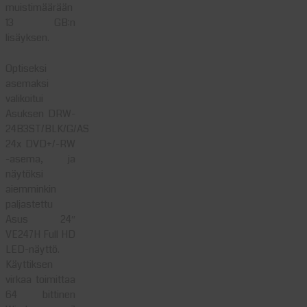
muistimäärään
13 GB:n
lisäyksen.
Optiseksi
asemaksi
valikoitui
Asuksen DRW-
24B3ST/BLK/G/AS
24x DVD+/-RW
-asema, ja
näytöksi
aiemminkin
paljastettu
Asus 24″
VE247H Full HD
LED-näyttö.
Käyttiksen
virkaa toimittaa
64 bittinen