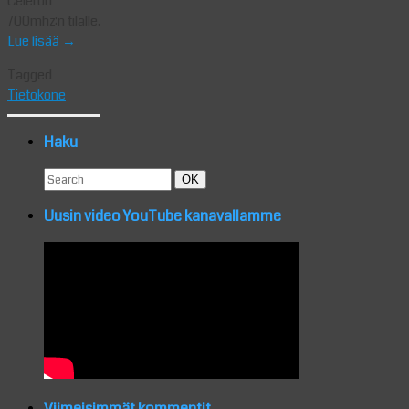
Celeron
700mhz:n tilalle.
Lue lisää
→
Tagged
Tietokone
Haku
Search
Search
OK
for:
Uusin video YouTube kanavallamme
Viimeisimmät kommentit