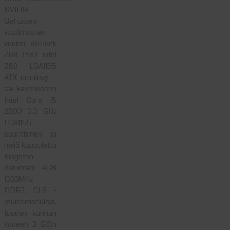
NVIDIA
GeForce:n
vaatimusten
vuoksi. ASRock
Z68 Pro3 Intel
Z68 LGA1155
ATX-emolevy
sai kaverikseen
Intel Core i5
2500 3.3 GHz
LGA1155 -
suorittimen ja
neljä kappaletta
Kingston
Valueram 4GB
1333MHz
DDR3, CL9 -
muistimoduleja,
tuoden vanhan
koneen 3 GB:n