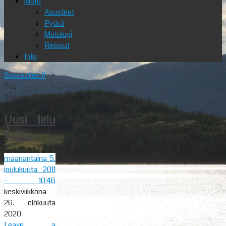
Moto
Asusteet
Pyörä
Motologi
Reissut
Info
Spacealien.fi
»
Tag »
Tietokone
Uusi lelu
tulille
maanantaina 5.
joulukuuta 2011
- 10:46
keskiviikkona
26. elokuuta
2020
Leave a