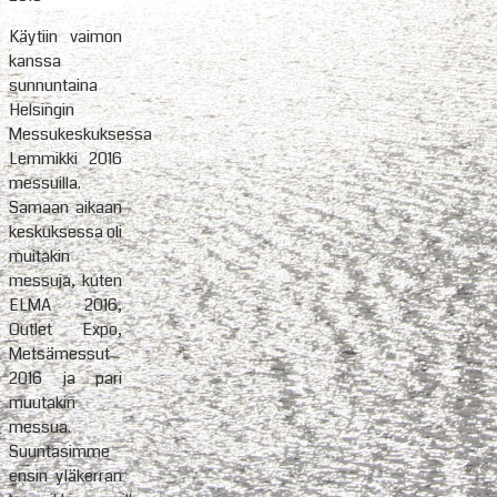
Käytiin vaimon
kanssa
sunnuntaina
Helsingin
Messukeskuksessa
Lemmikki 2016
messuilla.
Samaan aikaan
keskuksessa oli
muitakin
messuja, kuten
ELMA 2016,
Outlet Expo,
Metsämessut
2016 ja pari
muutakin
messua.
Suuntasimme
ensin yläkerran