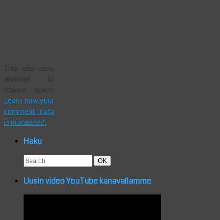
This site uses
Akismet to
reduce spam.
Learn how your
comment data
is processed.
Haku
Search
Search
OK
for:
Uusin video YouTube kanavallamme