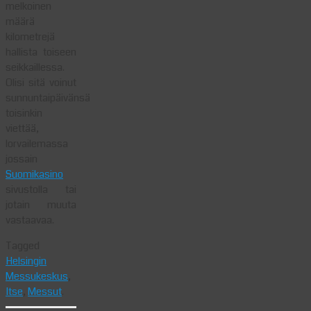
melkoinen
määrä
kilometrejä
hallista toiseen
seikkaillessa.
Olisi sitä voinut
sunnuntaipäivänsä
toisinkin
viettää,
lorvailemassa
jossain
Suomikasino
sivustolla tai
jotain muuta
vastaavaa.
Tagged
Helsingin
Messukeskus
,
Itse
,
Messut
.