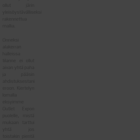
ollut järin
yleisöystävälliseksi
rakennettua
mallia.
Onneksi
alakerran
halleissa
tilanne ei ollut
aivan yhtä paha
ja pääsin
ahdistuksestani
eroon. Kiertelyn
lomalla
eksyimme
Outlet Expon
puolelle, mistä
mukaan tarttui
yhtä jos
toistakin pientä