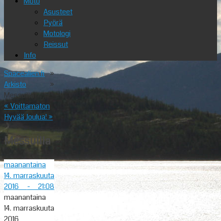
Moto
Asusteet
Pyörä
Motologi
Reissut
Info
Spacealien.fi
»
Arkisto
»
Messuilla
«
Voittamaton
Hyvää Joulua!
»
Messuilla
maanantaina
14. marraskuuta
2016
- 21:08
maanantaina
14. marraskuuta
2016