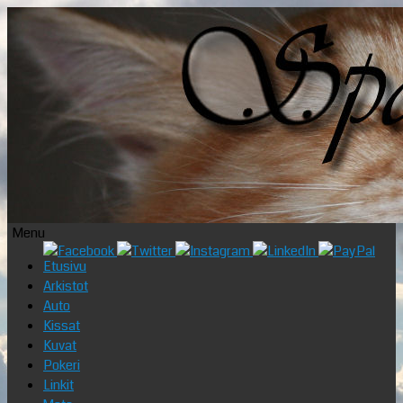
Menu
Skip
Etusivu
to
Arkistot
content
Auto
Kissat
Kuvat
Pokeri
Linkit