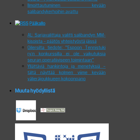
Ilmoittautuminen kevään
salibandykerhoihin avattu
Pääkallo
AL: Sarjavalittaja valitti salibandyn MM-
kisoista – päätös yhteistyöstä jäissä
Oilersilta tiedote: ”Espoon Tennistuki
ry:n konkurssilla ei ole vaikutuksia
seuran operatiiviseen toimintaan”
Yllättäviä hankintoja ja menetyksiä –
tältä näyttää kolmen viime kevään
välieräjoukkueen kokoonpano
Muuta hyödyllistä