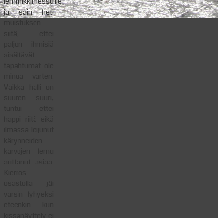
lemmikkimessuille
ja sain heti
muistuksen
siitä, ettei
paljon ihmisiä
sisältävät
tapahtumat ole
minua varten.
Vaikka halli on
suuren suuri,
tuntui ettei
happi riitä eikä
ilmassa leijunut
kärynneiden
karvojen lemu
auttanut asiaa.
Kierros
osastolla jäi
varsin lyhyeksi
eteenkin kun
kissanäyttely ei