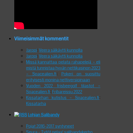
Viimeisimmät kommentit
Jarppi
:
Veera säikäytti kunnolla
Jarppi
:
Veera säikäytti kunnolla
Missä kannattaa pelata rahapelejä – eli
mistä tunnistaa hyvän nettikasinon 2023
– Spacealien.fi
:
Pokeri on suosittu
erityisesti monina nettiversioinaan
Vuoden 2022 frisbeegolf tilastot –
Spacealien.fi
:
Fribareissu 2022
Kissatarhan kutistus – Spacealien.fi
:
Kissatarha
Lohjan Salibandy
Pojat 2016-2017 syntyneet
Seura - Tytöt pelaa! salibandykerho