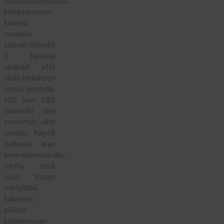
maaseutumessuilla
kurkkaamassa
kaikkea
maatilan
eläimiin liittyvää
;) Hassua
sinänsä että
olisin etukäteen
voinut kuvitella,
että juuri tällä
osastolla olisi
enemmän niitä
nenään käyviä
tuoksuja kuin
lemmikkimessuilla,
mutta mitä
vielä. Varsin
mielyttävä
kokemus
päästä
katselemaan