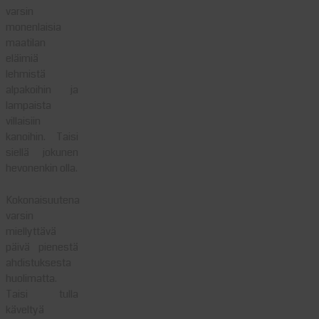
varsin
monenlaisia
maatilan
eläimiä
lehmistä
alpakoihin ja
lampaista
villaisiin
kanoihin. Taisi
siellä jokunen
hevonenkin olla.
Kokonaisuutena
varsin
miellyttävä
päivä pienestä
ahdistuksesta
huolimatta.
Taisi tulla
käveltyä