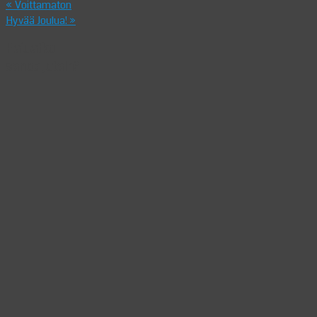
«
Voittamaton
Hyvää Joulua!
»
Haluatko
sanoa jotain?