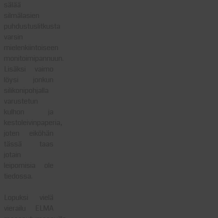
sälää
silmälasien
puhdustuslitkusta
varsin
mielenkiintoiseen
monitoimipannuun.
Lisäksi vaimo
löysi jonkun
silikonipohjalla
varustetun
kulhon ja
kestoleivinpaperia,
joten eiköhän
tässä taas
jotain
leipomisia ole
tiedossa.
Lopuksi vielä
vierailu ELMA