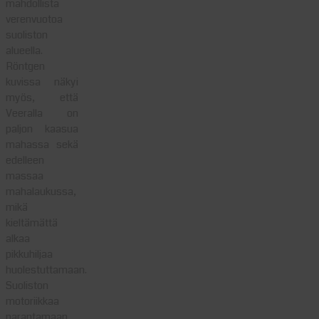
mahdollista
verenvuotoa
suoliston
alueella.
Röntgen
kuvissa näkyi
myös, että
Veeralla on
paljon kaasua
mahassa sekä
edelleen
massaa
mahalaukussa,
mikä
kieltämättä
alkaa
pikkuhiljaa
huolestuttamaan.
Suoliston
motoriikkaa
parantamaan