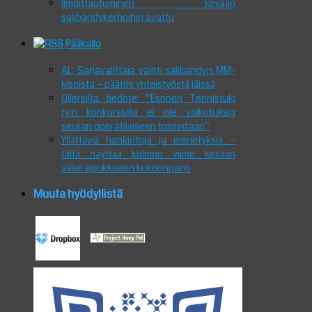
Ilmoittautuminen kevään
salibandykerhoihin avattu
Pääkallo
AL: Sarjavalittaja valitti salibandyn MM-
kisoista – päätös yhteistyöstä jäissä
Oilersilta tiedote: ”Espoon Tennistuki
ry:n konkurssilla ei ole vaikutuksia
seuran operatiiviseen toimintaan”
Yllättäviä hankintoja ja menetyksiä –
tältä näyttää kolmen viime kevään
välieräjoukkueen kokoonpano
Muuta hyödyllistä