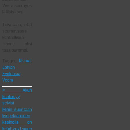
Veera sai myös
lääkityksen.
Toivotaan, että
seuraavassa
kontrollissa
tilanne olisi
taas parempi.
Tagged
Kissat
,
Lohjan
Evidensia
,
Veera
.
«
Akun
kuolinsyy
selvisi
Mihin suuntaan
livepelaaminen
kasinolla on
kehittynyt viime