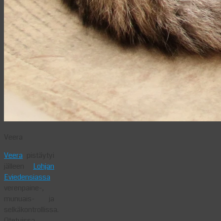
Veera
Veera
pistäytyi
jälleen
Lohjan
Eviedensiassa
verenpaine-,
munuais- ja
selkäkontrollissa.
Otetuissa