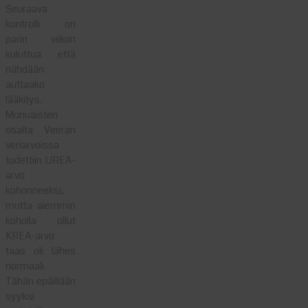
Seuraava
kontrolli on
parin viikon
kuluttua että
nähdään
auttaako
lääkitys.
Munuaisten
osalta Veeran
veriarvoissa
todettiin UREA-
arvo
kohonneeksi,
mutta aiemmin
koholla ollut
KREA-arvo
taas oli lähes
normaali.
Tähän epäillään
syyksi