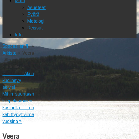
Moto
Asusteet
Pyörä
Motologi
Reissut
Info
Spacealien.fi
»
Arkisto
» Veera
jälleen
kontrollissa
«
Akun
kuolinsyy
selvisi
Mihin suuntaan
livepelaaminen
kasinolla on
kehittynyt viime
vuosina
»
Veera