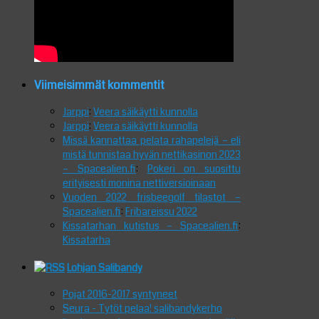
Viimeisimmät kommentit
Jarppi
:
Veera säikäytti kunnolla
Jarppi
:
Veera säikäytti kunnolla
Missä kannattaa pelata rahapelejä – eli
mistä tunnistaa hyvän nettikasinon 2023
– Spacealien.fi
:
Pokeri on suosittu
erityisesti monina nettiversioinaan
Vuoden 2022 frisbeegolf tilastot –
Spacealien.fi
:
Fribareissu 2022
Kissatarhan kutistus – Spacealien.fi
:
Kissatarha
Lohjan Salibandy
Pojat 2016-2017 syntyneet
Seura - Tytöt pelaa! salibandykerho