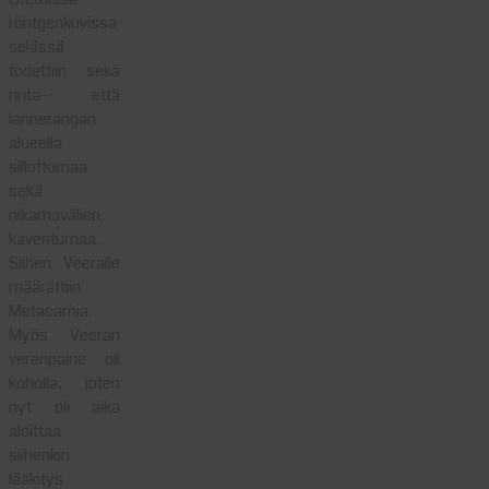
röntgenkuvissa
selässä
todettiin sekä
rinta- että
lannerangan
alueella
sillottumaa
sekä
nikamavälien
kaventumaa.
Siihen Veeralle
määrättiin
Metacamia.
Myös Veeran
verenpaine oli
koholla, joten
nyt oli aika
aloittaa
siihenkin
lääkitys.