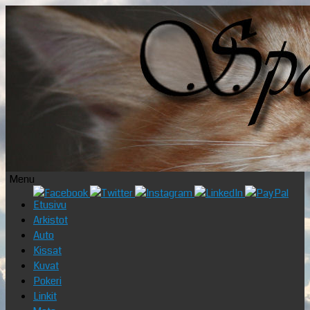
Menu
Skip
Etusivu
to
Arkistot
content
Auto
Kissat
Kuvat
Pokeri
Linkit