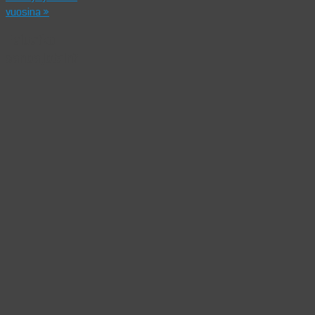
vuosina
»
Haluatko
sanoa jotain?