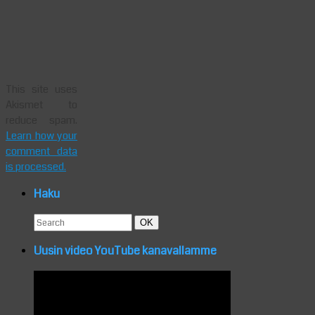
This site uses
Akismet to
reduce spam.
Learn how your
comment data
is processed.
Haku
Search
Search
OK
for:
Uusin video YouTube kanavallamme