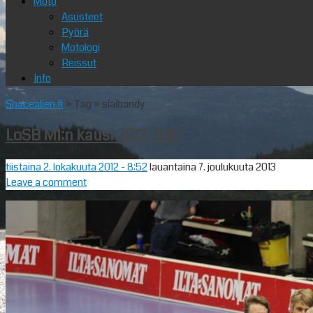
Moto
Asusteet
Pyörä
Motologi
Reissut
Info
Spacealien.fi
» Tag » slaibandy
LoSB M1:n kausi 2012-2013
tiistaina 2. lokakuuta 2012
- 8:52
lauantaina 7. joulukuuta 2013
Leave a comment