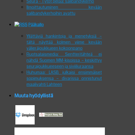
Seura - Tytöt pelaa! salibandykerho
Ilmoittautuminen kevään
salibandykerhoihin avattu
Pääkallo
Yllättäviä hankintoja ja menetyksiä –
tältä näyttää kolmen viime kevään
välieräjoukkueen kokoonpano
Ruotsalaismedia: Sentteritähteä ei
nähdä Suomen MM-kisoissa – keskittyy
seurajoukkueeseen ja siviiliuraansa
Huhumaa: LASB julkaisi ensimmäiset
sopimuksensa – divarissa onnistunut
maalivahti Lahteen
Muuta hyödyllistä