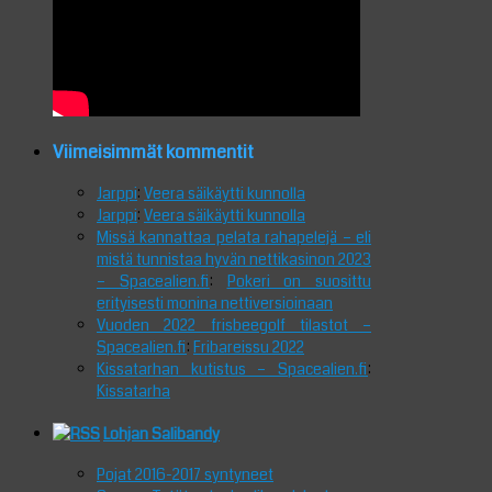
Viimeisimmät kommentit
Jarppi
:
Veera säikäytti kunnolla
Jarppi
:
Veera säikäytti kunnolla
Missä kannattaa pelata rahapelejä – eli
mistä tunnistaa hyvän nettikasinon 2023
– Spacealien.fi
:
Pokeri on suosittu
erityisesti monina nettiversioinaan
Vuoden 2022 frisbeegolf tilastot –
Spacealien.fi
:
Fribareissu 2022
Kissatarhan kutistus – Spacealien.fi
:
Kissatarha
Lohjan Salibandy
Pojat 2016-2017 syntyneet