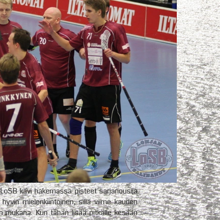
n LoSB kävi hakemassa pisteet sarjanousija
e hyvin mielenkiintoinen, sillä viime kauden
en mukana. Kun tähän lisää pitkälle kesään