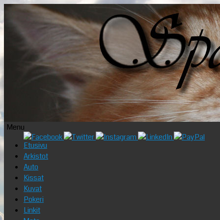
Menu
Skip
Etusivu
to
Arkistot
content
Auto
Kissat
Kuvat
Pokeri
Linkit