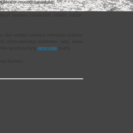
o joukkueen muodostumistakin.
lähtenyt kauteen häviämään yhtään mitään.
utta olen vieläkin vahvasti menossa mukana.
otteluraportteja kirjoittelen vielä, joskin
ki raportista löyty
viime pelin
osalta.
omot täyteen.