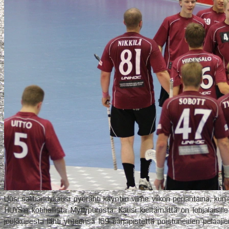
Uusi salibandykausi pyörähti käyntiin viime viikon perjantaina, ku
HUYS:n kotihallista Myllypurosta. Kausi kieltämättä on lohjalaisill
joukkueesta lähti yhteensä 169 sarjapistettä poistuneiden pelaaji