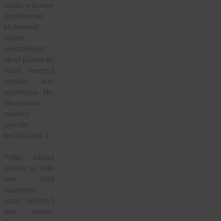
varsin erikoisen
tapahtuman;
Molemmat
autoni
rekisterikilvet
olivat päällekäin
auton vieressä
melkein kuin
aseteltuna. No,
olivatpahan
valmiina
poliisille
kerättäväksi ;)
Poliisi saapui
paikalle ja sulki
tien jotta
saaamme
autot siirrettyä
tien laitaan.