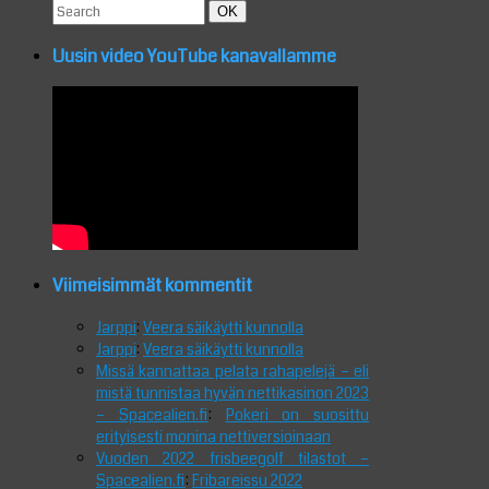
Search
Search
OK
for:
Uusin video YouTube kanavallamme
Viimeisimmät kommentit
Jarppi
:
Veera säikäytti kunnolla
Jarppi
:
Veera säikäytti kunnolla
Missä kannattaa pelata rahapelejä – eli
mistä tunnistaa hyvän nettikasinon 2023
– Spacealien.fi
:
Pokeri on suosittu
erityisesti monina nettiversioinaan
Vuoden 2022 frisbeegolf tilastot –
Spacealien.fi
:
Fribareissu 2022