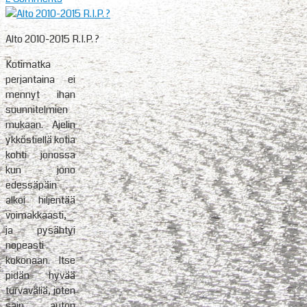
Alto 2010-2015 R.I.P. ?
Kotimatka
perjantaina ei
mennyt ihan
suunnitelmien
mukaan. Ajelin
ykköstiellä kotia
kohti jonossa
kun jono
edessäpäin
alkoi hiljentää
voimakkaasti,
ja pysähtyi
nopeasti
kokonaan. Itse
pidän hyvää
turvaväliä, joten
sain auton