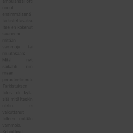
ambulanssi otti
minut
ensimmäisenä
tarkistettavaksi.
Itse en kokenut
saaneeni
mitään
vammoja tai
muutakaan;
Mitä nyt
säikähti niin
maan
perusteellisesti.
Tarkistuksen
tulos oli kyllä
sitä mitä itsekin
oletin; ei
vaikuttanut
tulleen mitään
vammoja.
Kehoittivat