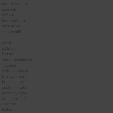
iso kiitos! Ja
sanovat,
etteivät
lohjalaiset ole
ystävällisiä.
Katin kontit!
Kotiin
päästyäni
kirjailin
vahinkoilmoituksen
Tapiolan
verkkopalveluun
kiroiltuani ensin
jo sitä, että
asiakaspalvelu
oli mennyt kiinni
jo kello 17.
Pääsisin
hoitamaan