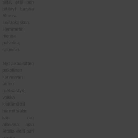
siitä, että oon
pitänyt tuossa
Altossa
Loistokaskoa.
Hemmetin
hienoa
palvelua,
sanoisin.
Nyt alkaa sitten
pakollinen
korvaavan
auton
metsästys,
vaikka
kieltämättä
harmittaakin
kun olin
aikeissa ajaa
Altolla vielä pari
vuotta.