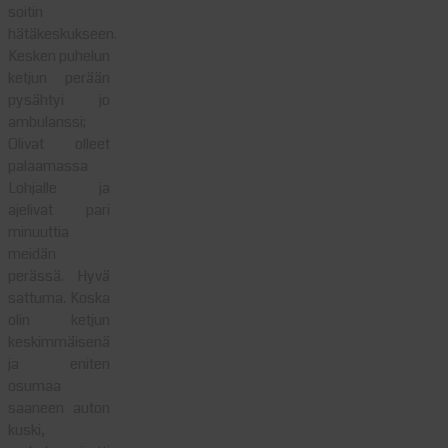
soitin
hätäkeskukseen.
Kesken puhelun
ketjun perään
pysähtyi jo
ambulanssi;
Olivat olleet
palaamassa
Lohjalle ja
ajelivat pari
minuuttia
meidän
perässä. Hyvä
sattuma. Koska
olin ketjun
keskimmäisenä
ja eniten
osumaa
saaneen auton
kuski,