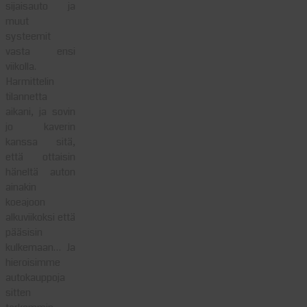
sijaisauto ja
muut
systeemit
vasta ensi
viikolla.
Harmittelin
tilannetta
aikani, ja sovin
jo kaverin
kanssa sitä,
että ottaisin
häneltä auton
ainakin
koeajoon
alkuviikoksi että
pääsisin
kulkemaan… Ja
hieroisimme
autokauppoja
sitten