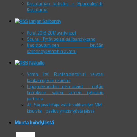
Kissatarhan kutistus – Spacealien.fi
:
Kissatarha
Lohjan Salibandy
Pojat 2016-2017 syntyneet
Seura - Tytöt pelaa! salibandykerho
Ilmoittautuminen kevään
salibandykerhoihin avattu
Pääkallo
Vänta lite! Ruotsalaistaituri veivasi
kaukaa upean osuman
Liigajoukkueiden pika-arviot – neljän
kerroksen väkeä viiteen ryhmään
jaettuna
AL: Sarjavalittaja valitti salibandyn MM-
kisoista – päätös yhteistyöstä jäissä
Muuta hyödyllistä