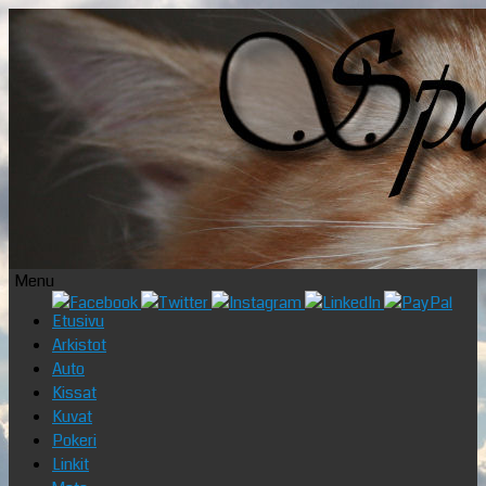
Menu
Skip
Etusivu
to
Arkistot
content
Auto
Kissat
Kuvat
Pokeri
Linkit