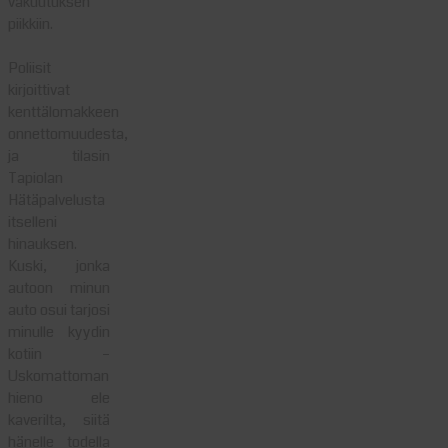
vakuutuksen
piikkiin.
Poliisit
kirjoittivat
kenttälomakkeen
onnettomuudesta,
ja tilasin
Tapiolan
Hätäpalvelusta
itselleni
hinauksen.
Kuski, jonka
autoon minun
auto osui tarjosi
minulle kyydin
kotiin –
Uskomattoman
hieno ele
kaverilta, siitä
hänelle todella