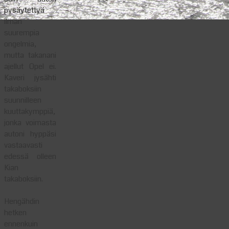
pysäytettyä
ilman
suurempia
ongelmia,
mutta takanani
ajellut Opel ei.
Kaveri jysähti
takaboksiin
suunnilleen
kuuttakymppiä,
jonka voimasta
autoni hyppäsi
vastaavasti
edessä olleen
Kian
takaboksiin.
Hengähdin
hetken
ennenkuin