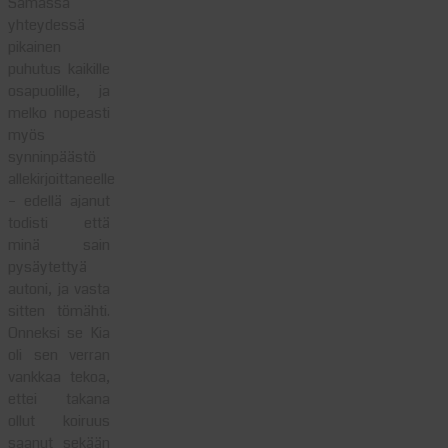
Samassa
yhteydessä
pikainen
puhutus kaikille
osapuolille, ja
melko nopeasti
myös
synninpäästö
allekirjoittaneelle
– edellä ajanut
todisti että
minä sain
pysäytettyä
autoni, ja vasta
sitten tömähti.
Onneksi se Kia
oli sen verran
vankkaa tekoa,
ettei takana
ollut koiruus
saanut sekään