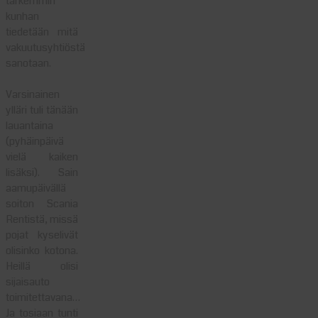
tarkemmin
kunhan
tiedetään mitä
vakuutusyhtiöstä
sanotaan.
Varsinainen
ylläri tuli tänään
lauantaina
(pyhäinpäivä
vielä kaiken
lisäksi). Sain
aamupäivällä
soiton Scania
Rentistä, missä
pojat kyselivät
olisinko kotona.
Heillä olisi
sijaisauto
toimitettavana…
Ja tosiaan tunti