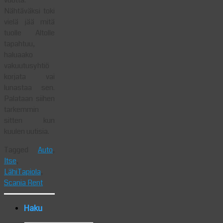
Nähtäväksi toki
vielä jää mitä
tuolle Altolle
tapahtuu,
haluaako
vakuutusyhtiö
korjata vai
lunastaa sen.
Palataan siihen
tarkemmin
sitten kun
kuulen uutisia.
Tagged
Auto
,
Itse
,
LähiTapiola
,
Scania Rent
Haku