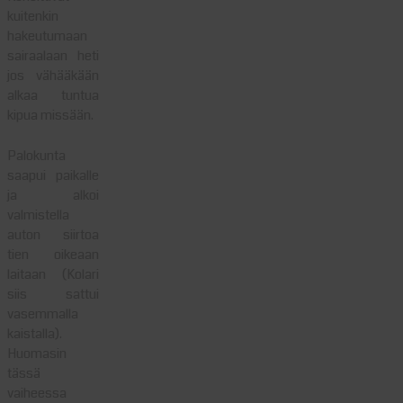
kuitenkin
hakeutumaan
sairaalaan heti
jos vähääkään
alkaa tuntua
kipua missään.
Palokunta
saapui paikalle
ja alkoi
valmistella
auton siirtoa
tien oikeaan
laitaan (Kolari
siis sattui
vasemmalla
kaistalla).
Huomasin
tässä
vaiheessa