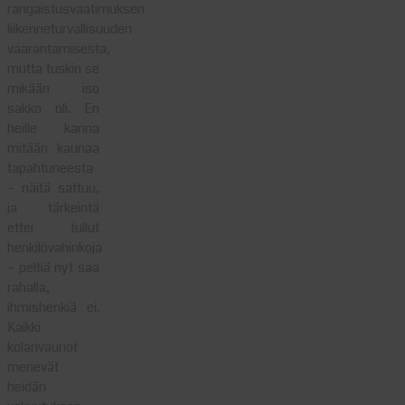
rangaistusvaatimuksen
liikenneturvallisuuden
vaarantamisesta,
mutta tuskin se
mikään iso
sakko oli. En
heille kanna
mitään kaunaa
tapahtuneesta
– näitä sattuu,
ja tärkeintä
ettei tullut
henkilövahinkoja
– peltiä nyt saa
rahalla,
ihmishenkiä ei.
Kaikki
kolarivauriot
menevät
heidän