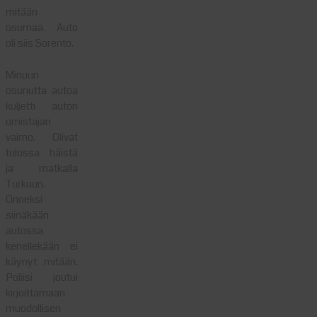
mitään
osumaa. Auto
oli siis Sorento.
Minuun
osunutta autoa
kuljetti auton
omistajan
vaimo. Olivat
tulossa häistä
ja matkalla
Turkuun.
Onneksi
siinäkään
autossa
kenellekään ei
käynyt mitään.
Poliisi joutui
kirjoittamaan
muodollisen