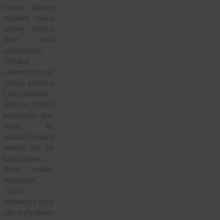
soiton jälkeen
pihallani seisoi
uuden karhea
Seat Ibiza
sijaisautona.
Pyhänä.
Uskomattoman
hienoa palvelua
LähiTapiolalta.
Auto on minulla
korjauksen ajan
(max. 40
päivää) tai kaksi
viikkoa jos se
lunastetaan.
Ilman mitään
veloitusta.
Tässä
vaiheessa pitää
olla tyytyväinen