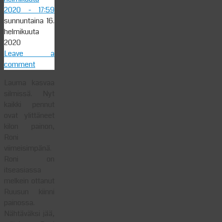
2020
- 17:59
sunnuntaina 16.
helmikuuta
2020
Leave a
comment
Lauma kasvaa
silmissä. Nyt
kaikki pennut
ovat ylittäneet
kilon painon,
Roni
viimeisimpänä.
Roni on
itseasiassa
melkein ottanut
Ruusun kiinni
painossa.
Nähtäväksi jää,