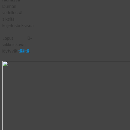
lauman
vedellessä
sikeitä
kuljetusboksissa.
Loput 10-
viikkoiskuvat
löytyvät
täältä
.