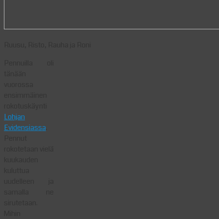
Ruusu, Risto, Rauha ja Roni
Pennuilla oli
tänään
vuorossa
ensimmäinen
rokotuskäynti
Lohjan
Evidensiassa
.
Pennut
rokotetaan vielä
kuukauden
kuluttua
uudelleen ja
samalla ne
sirutetaan.
Mihin