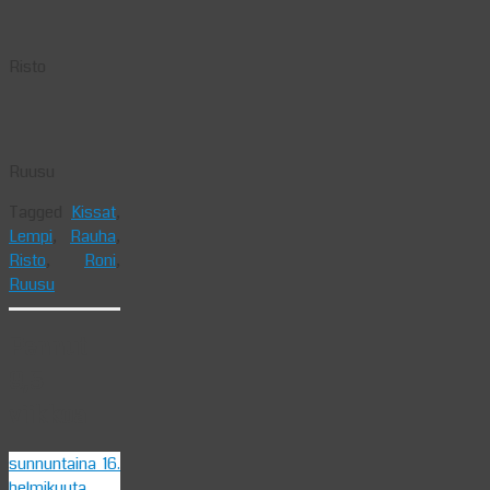
Risto
Ruusu
Tagged
Kissat
,
Lempi
,
Rauha
,
Risto
,
Roni
,
Ruusu
Pennut
9,5
viikkoa
sunnuntaina 16.
helmikuuta