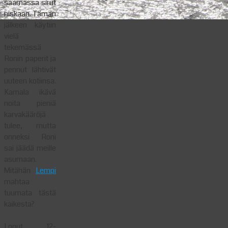
saamassa sirut
niskaan. Tämän
jälkeen käytiin
vielä
tekemässä
Ronin paperit ja
pennut lähtivät
uuteen kotiinsa.
Kamala ikävä
noita pieniä
karvakääröjä
tulee, mutta
onneksi Roni
sai jäädä meille
asumaan.
Mitähän
Lempi
mahtaa
tuumata tästä
kaikesta?
Loput 12-