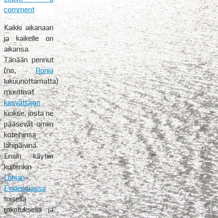
comment
Kaikki aikanaan
ja kaikelle on
aikansa.
Tänään pennut
(no,
Ronia
lukuunottamatta)
muuttivat
kasvattajan
luokse, josta ne
pääsevät omiin
koteihinsa
lähipäivinä.
Ensin käytiin
kuitenkin
Lohjan
Evidensiassa
toisella
rokotuksella ja