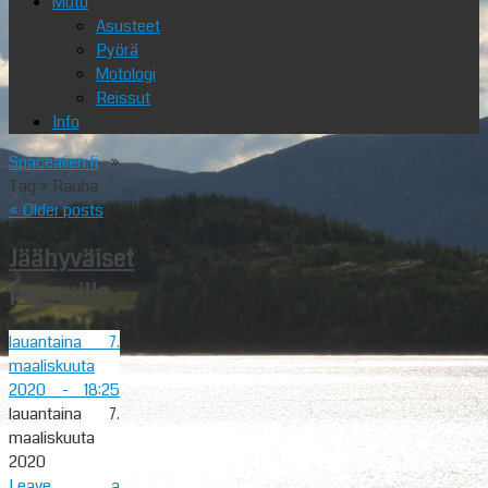
Moto
Asusteet
Pyörä
Motologi
Reissut
Info
Spacealien.fi
»
Tag » Rauha
«
Older posts
Jäähyväiset
pennuille
lauantaina 7.
maaliskuuta
2020
- 18:25
lauantaina 7.
maaliskuuta
2020
Leave a