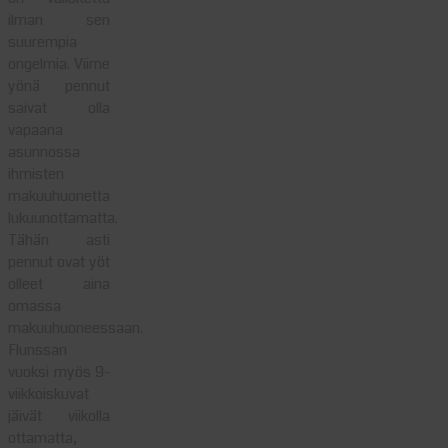
ilman sen
suurempia
ongelmia. Viime
yönä pennut
saivat olla
vapaana
asunnossa
ihmisten
makuuhuonetta
lukuunottamatta.
Tähän asti
pennut ovat yöt
olleet aina
omassa
makuuhuoneessaan.
Flunssan
vuoksi myös 9-
viikkoiskuvat
jäivät viikolla
ottamatta,