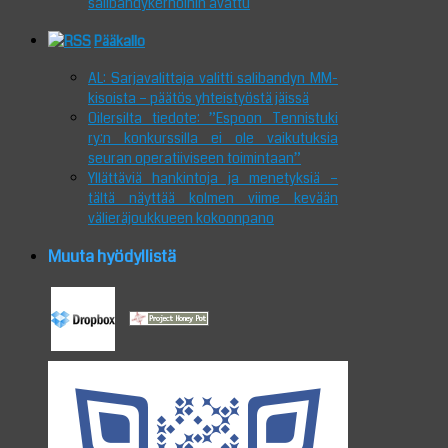
salibandykerhoihin avattu
Pääkallo
AL: Sarjavalittaja valitti salibandyn MM-
kisoista – päätös yhteistyöstä jäissä
Oilersilta tiedote: ”Espoon Tennistuki
ry:n konkurssilla ei ole vaikutuksia
seuran operatiiviseen toimintaan”
Yllättäviä hankintoja ja menetyksiä –
tältä näyttää kolmen viime kevään
välieräjoukkueen kokoonpano
Muuta hyödyllistä