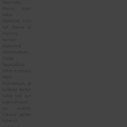
Naantaliin.
Reissu meni
vallan
mainiosti, mitä
nyt Rauha ja
mamma
hieman
maukuivat
menomatkalla.
Perillä
Naantalissa
sitten ei pennut
olleet
moksiskaan, ja
paikkoja alettiin
tutkia heti kun
kuljetusboksin
ovi avattíin.
Takaisin ajettiin
kaikessa
rauhassa