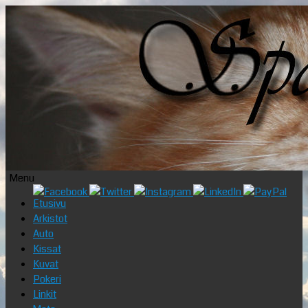
Menu
Skip
Etusivu
to
Arkistot
content
Auto
Kissat
Kuvat
Pokeri
Linkit