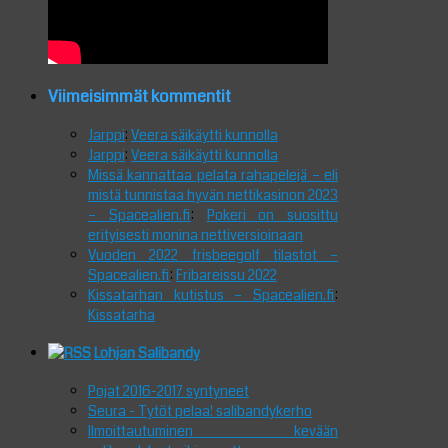
Viimeisimmät kommentit
Jarppi
:
Veera säikäytti kunnolla
Jarppi
:
Veera säikäytti kunnolla
Missä kannattaa pelata rahapelejä – eli
mistä tunnistaa hyvän nettikasinon 2023
– Spacealien.fi
:
Pokeri on suosittu
erityisesti monina nettiversioinaan
Vuoden 2022 frisbeegolf tilastot –
Spacealien.fi
:
Fribareissu 2022
Kissatarhan kutistus – Spacealien.fi
:
Kissatarha
Lohjan Salibandy
Pojat 2016-2017 syntyneet
Seura - Tytöt pelaa! salibandykerho
Ilmoittautuminen kevään