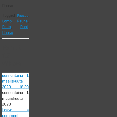
Ruusu
Tagged
Kissat
,
Lempi
,
Rauha
,
Risto
,
Roni
,
Ruusu
Pennut
11,5
viikkoa
sunnuntaina 1.
maaliskuuta
2020
- 18:29
sunnuntaina 1.
maaliskuuta
2020
Leave a
comment