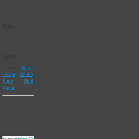
Risto
Ruusu
Tagged
Kissat
,
Lempi
,
Rauha
,
Risto
,
Roni
,
Ruusu
Pennut
10,5
viikkoa