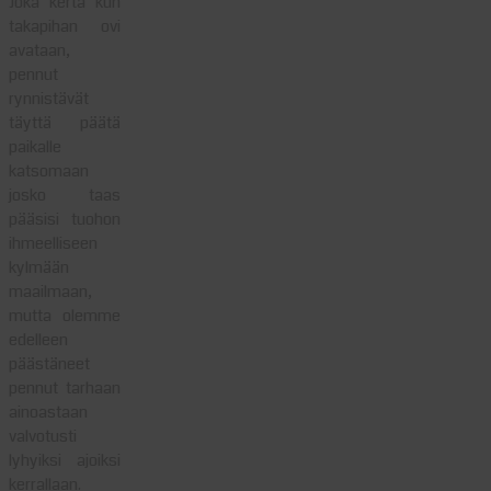
Joka kerta kun
takapihan ovi
avataan,
pennut
rynnistävät
täyttä päätä
paikalle
katsomaan
josko taas
pääsisi tuohon
ihmeelliseen
kylmään
maailmaan,
mutta olemme
edelleen
päästäneet
pennut tarhaan
ainoastaan
valvotusti
lyhyiksi ajoiksi
kerrallaan.