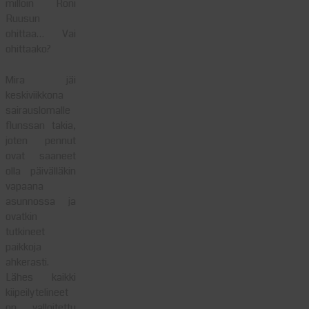
milloin Roni
Ruusun
ohittaa… Vai
ohittaako?
Mira jäi
keskiviikkona
sairauslomalle
flunssan takia,
joten pennut
ovat saaneet
olla päivälläkin
vapaana
asunnossa ja
ovatkin
tutkineet
paikkoja
ahkerasti.
Lähes kaikki
kiipeilytelineet
on valloitettu