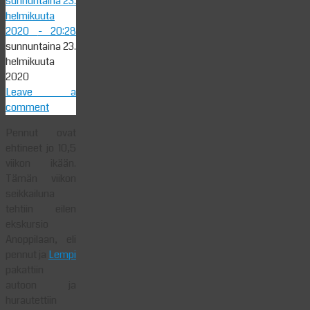
sunnuntaina 23.
helmikuuta
2020
- 20:28
sunnuntaina 23.
helmikuuta
2020
Leave a
comment
Pennut ovat
ehtineet jo 10,5
viikon ikään.
Tämän viikon
seikkailuna
tehtiin eilen
ekskursio
Anoppilaan, eli
pennut ja
Lempi
pakattiin
autoon ja
hurautettiin