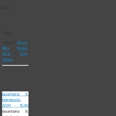
Risto
Ruusu
Tagged
Kissat
,
Mira
,
Rauha
,
Risto
,
Roni
,
Ruusu
Pennut 8
viikkoa
lauantaina 8.
helmikuuta
2020
- 15:40
lauantaina 8.