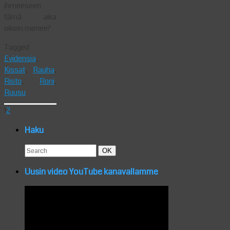
ihmeeseen
tämä aika
oikein menee?
Tagged
Evidensia
,
Kissat
,
Rauha
,
Risto
,
Roni
,
Ruusu
1
2
Haku
Search
Search
OK
for:
Uusin video YouTube kanavallamme