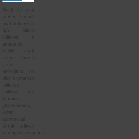
Äkkiä se aika
menee. Pennut
ovat ehtineet jo
11,5 viikon
ikäisiksi ja
asustavat
meillä enää
viikon. Tämän
viikon
seikkailuna on
ollut ulkotarhan
valloitus
kaikkine sen
tuomine
yllätyksineen,
kuten
esimerkiksi
tämän päivän
tassupyykkiharjoitus.