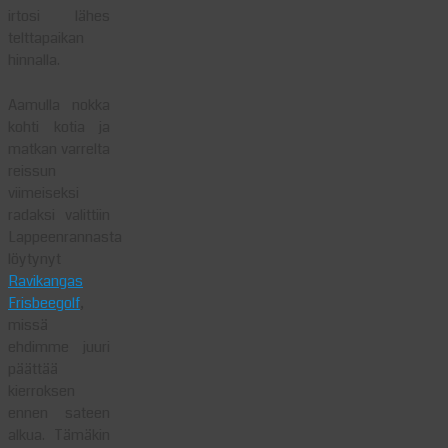
irtosi lähes
telttapaikan
hinnalla.
Aamulla nokka
kohti kotia ja
matkan varrelta
reissun
viimeiseksi
radaksi valittiin
Lappeenrannasta
löytynyt
Ravikangas
Frisbeegolf
,
missä
ehdimme juuri
päättää
kierroksen
ennen sateen
alkua. Tämäkin