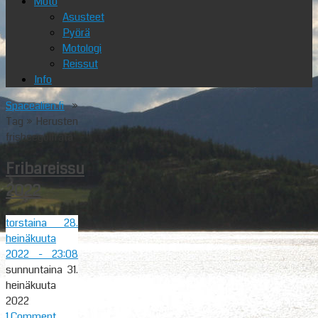
Moto
Asusteet
Pyörä
Motologi
Reissut
Info
Spacealien.fi
»
Tag » Herusten
frisbeegolfrata
Fribareissu
2022
torstaina 28.
heinäkuuta
2022
- 23:08
sunnuntaina 31.
heinäkuuta
2022
1 Comment