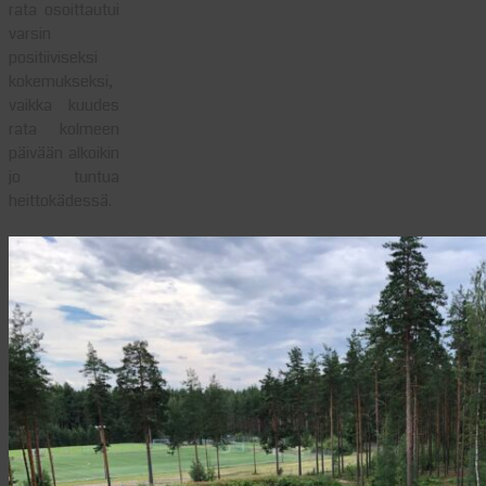
rata osoittautui
varsin
positiiviseksi
kokemukseksi,
vaikka kuudes
rata kolmeen
päivään alkoikin
jo tuntua
heittokädessä.