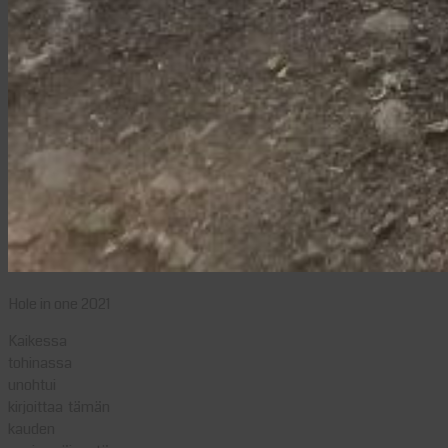
Hole in one 2021
Kaikessa
tohinassa
unohtui
kirjoittaa tämän
kauden