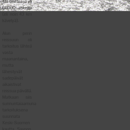
418 heittoa ja yli
60000 askelta
(eli noin 43 km
kävelyä).
Alun perin
reissuun oli
tarkoitus lähteä
vasta
maanantaina,
mutta
lähestyvät
sadepäivät
aikaistivat
reissua päivällä.
Matkaan siis
sunnuntaiaamuna
tarkoituksena
suunnata
Keski-Suomen
kautta Savoon.