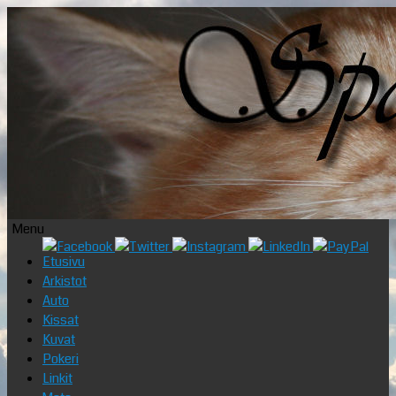
Menu
Skip
Etusivu
to
Arkistot
content
Auto
Kissat
Kuvat
Pokeri
Linkit