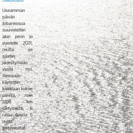
Useamman
päivän
fribareissua
suunniteltiin
alun perin jo
vuodelle 2021,
mutta se
saatiin
järjestymään
vasta nyt.
Reissuun
käytettiin
kaikkiaan kolme
päivää, noin
1200 km
siirtymistä, 6
rataa (joista 5
uutta
tuttavuutta),