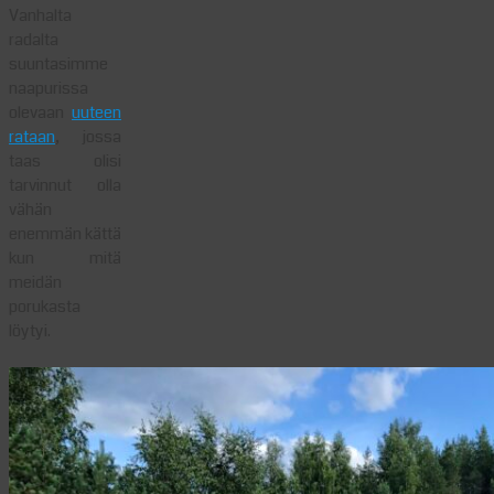
Vanhalta
radalta
suuntasimme
naapurissa
olevaan
uuteen
rataan
, jossa
taas olisi
tarvinnut olla
vähän
enemmän kättä
kun mitä
meidän
porukasta
löytyi.