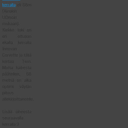
kerralla
eli 68m
(Ainakin
UDiscin
mukaan).
Kiekko toki on
eri oltuaan
ekalla kerralla
Innovan
Corvette ja tällä
kertaa Tern.
Mutta kaikesta
päätellen, 68
metriä on aika
optimi väylän
pituus
allekirjoittaneelle.
Lisää aiheesta
seuraavalla
kerralla ;)