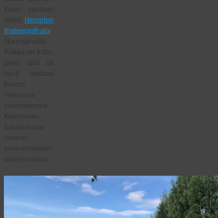
Ensin vastaan
asteli
Herusten
frisbeegolfrata
Nurmijärvellä.
Paikka on tuttu,
joten siitä oli
hyvä aloittaa
kierros.
Herusista
suuntasimme
Kuhmoisiin
tutustumaan
reissun
ensimmäiseen
uuteen rataan.