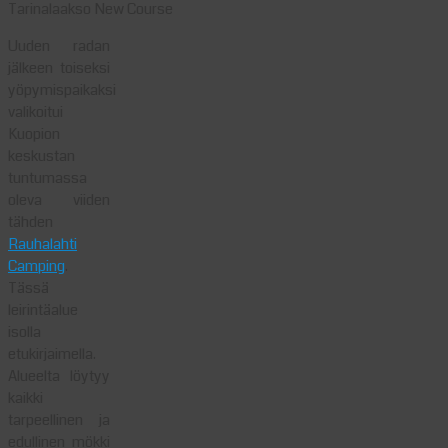
Tarinalaakso New Course
Uuden radan
jälkeen toiseksi
yöpymispaikaksi
valikoitui
Kuopion
keskustan
tuntumassa
oleva viiden
tähden
Rauhalahti
Camping
.
Tässä
leirintäalue
isolla
etukirjaimella.
Alueelta löytyy
kaikki
tarpeellinen ja
edullinen mökki