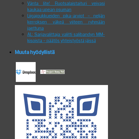
Vänta lite! Ruotsalaistaituri veivasi
kaukaa upean osuman
Liigajoukkueiden pika-arviot – neljän
kerroksen väkeä viiteen ryhmään
jaettuna
AL: Sarjavalittaja valitti salibandyn MM-
kisoista – päätös yhteistyöstä jäissä
Muuta hyödyllistä