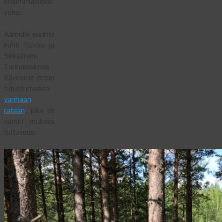
ensimmäiseksi
yöksi.
Aamulla suunta
kohti Savoa ja
Siilinjärven
Tarinalaaksoa.
Kävimme ensin
tutustumassa
vanhaan
rataan
, joka oli
varsin mukava
tuttavuus.