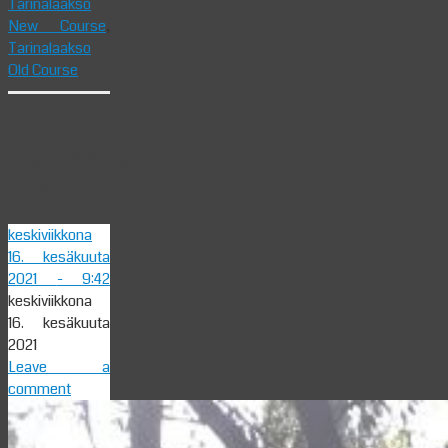
Tarinalaakso
New Course
,
Tarinalaakso
Old Course
Kauden
ensimmäinen
holari
keskiviikkona
16. kesäkuuta
2021
- 9:42
keskiviikkona
16. kesäkuuta
2021
Leave a
comment