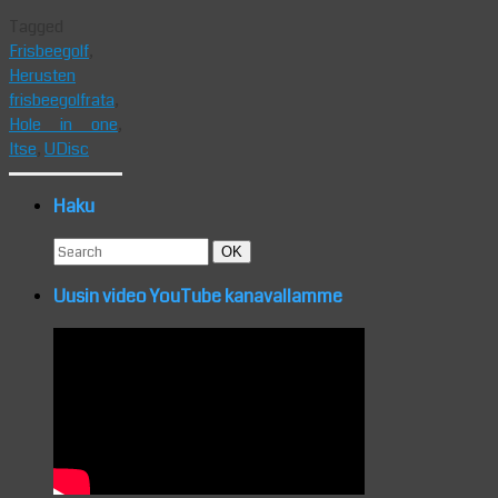
Tagged
Frisbeegolf
,
Herusten
frisbeegolfrata
,
Hole in one
,
Itse
,
UDisc
Haku
Search
Search
OK
for:
Uusin video YouTube kanavallamme