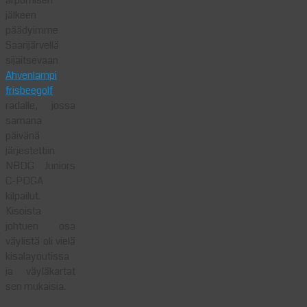
arpomisen
jälkeen
päädyimme
Saarijärvellä
sijaitsevaan
Ahvenlampi
frisbeegolf
radalle, jossa
samana
päivänä
järjestettiin
NBDG Juniors
C-PDGA
kilpailut.
Kisoista
johtuen osa
väylistä oli vielä
kisalayoutissa
ja väyläkartat
sen mukaisia.