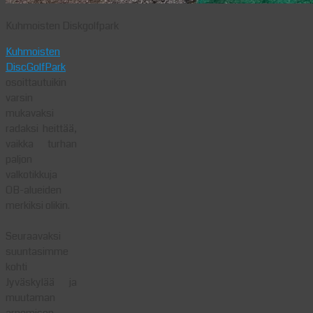
Kuhmoisten Diskgolfpark
Kuhmoisten
DiscGolfPark
osoittautuikin
varsin
mukavaksi
radaksi heittää,
vaikka turhan
paljon
valkotikkuja
OB-alueiden
merkiksi olikin.
Seuraavaksi
suuntasimme
kohti
Jyväskylää ja
muutaman