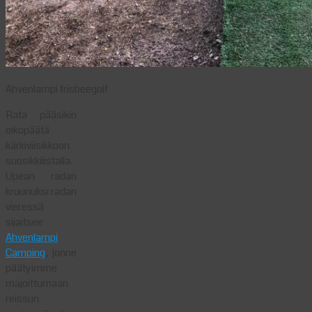
Ahvenlampi frisbeegolf
Rata pääsikin
oikopäätä
kärkiviisikkoon
suosikkilistalla.
Upean radan
kruunuksi radan
vieressä
sijaitsee
Ahvenlampi
Camping
, jonne
päätyimme
majoittumaan
reissun