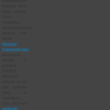
ensimmäisestä
holarista tänne
blogin puolelle.
Tämä
ihmeellinen
onnenkantamoinen
tapahtui tällä
kertaa
Herusten
Frisbeegolfradan
kolmannella
väylällä jo
torstaina
10.6.2021.
Mielestäni
erikoista on se,
että kyseinen
väylä on
täsmälleen
yhtä pitkä kuin
edellisellä