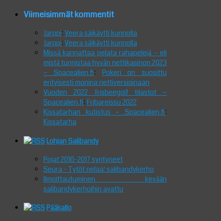
Viimeisimmät kommentit
Jarppi
:
Veera säikäytti kunnolla
Jarppi
:
Veera säikäytti kunnolla
Missä kannattaa pelata rahapelejä – eli
mistä tunnistaa hyvän nettikasinon 2023
– Spacealien.fi
:
Pokeri on suosittu
erityisesti monina nettiversioinaan
Vuoden 2022 frisbeegolf tilastot –
Spacealien.fi
:
Fribareissu 2022
Kissatarhan kutistus – Spacealien.fi
:
Kissatarha
Lohjan Salibandy
Pojat 2016-2017 syntyneet
Seura - Tytöt pelaa! salibandykerho
Ilmoittautuminen kevään
salibandykerhoihin avattu
Pääkallo