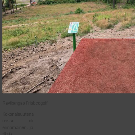
Ravikangas Frisbeegolf
Kokonaisuutena
reissu oli
erinomainen, ja
tästä