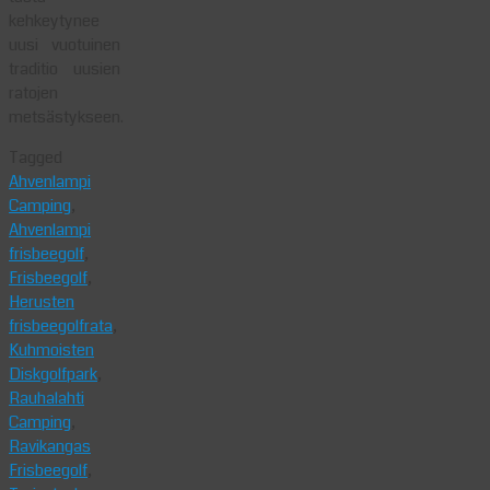
kehkeytynee
uusi vuotuinen
traditio uusien
ratojen
metsästykseen.
Tagged
Ahvenlampi
Camping
,
Ahvenlampi
frisbeegolf
,
Frisbeegolf
,
Herusten
frisbeegolfrata
,
Kuhmoisten
Diskgolfpark
,
Rauhalahti
Camping
,
Ravikangas
Frisbeegolf
,