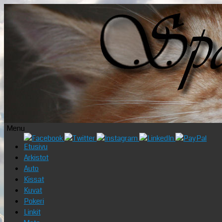
Menu
Skip
Etusivu
to
Arkistot
content
Auto
Kissat
Kuvat
Pokeri
Linkit