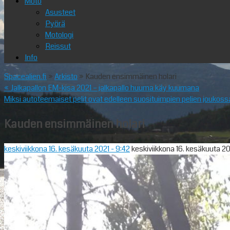
Moto
Asusteet
Pyörä
Motologi
Reissut
Info
Spacealien.fi
»
Arkisto
» Kauden ensimmäinen holari
«
Jalkapallon EM-kisa 2021 – jalkapallo huuma käy kuumana
Miksi autoteemaiset pelit ovat edelleen suosituimpien pelien joukos
Kauden ensimmäinen holari
keskiviikkona 16. kesäkuuta 2021
- 9:42
keskiviikkona 16. kesäkuuta 2