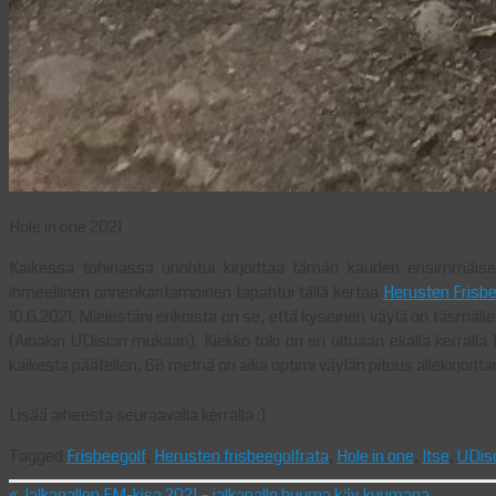
Hole in one 2021
Kaikessa tohinassa unohtui kirjoittaa tämän kauden ensimmäises
ihmeellinen onnenkantamoinen tapahtui tällä kertaa
Herusten Frisb
10.6.2021. Mielestäni erikoista on se, että kyseinen väylä on täsmäll
(Ainakin UDiscin mukaan). Kiekko toki on eri oltuaan ekalla kerralla 
kaikesta päätellen, 68 metriä on aika optimi väylän pituus allekirjoitta
Lisää aiheesta seuraavalla kerralla ;)
Tagged
Frisbeegolf
,
Herusten frisbeegolfrata
,
Hole in one
,
Itse
,
UDis
«
Jalkapallon EM-kisa 2021 – jalkapallo huuma käy kuumana