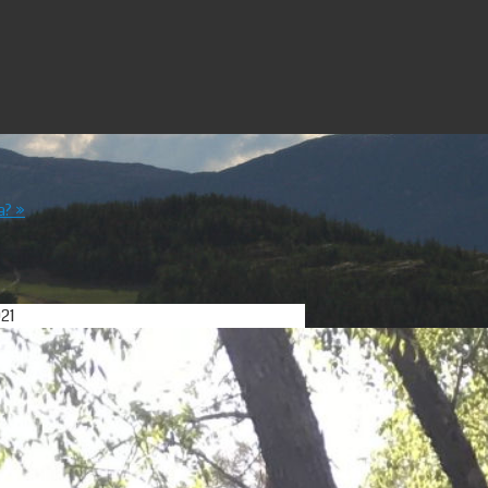
sa?
»
021