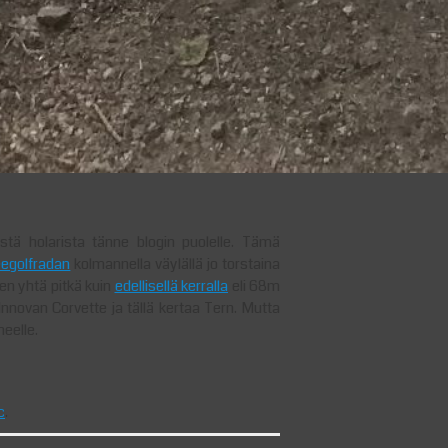
tä holarista tänne blogin puolelle. Tämä
eegolfradan
kolmannella väylällä jo torstaina
een yhtä pitkä kuin
edellisellä kerralla
eli 68m
Innovan Corvette ja tällä kertaa Tern. Mutta
neelle.
c
.