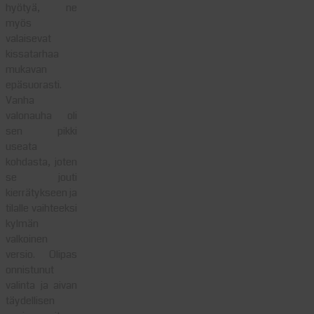
hyötyä, ne
myös
valaisevat
kissatarhaa
mukavan
epäsuorasti.
Vanha
valonauha oli
sen pikki
useata
kohdasta, joten
se jouti
kierrätykseen ja
tilalle vaihteeksi
kylmän
valkoinen
versio. Olipas
onnistunut
valinta ja aivan
täydellisen