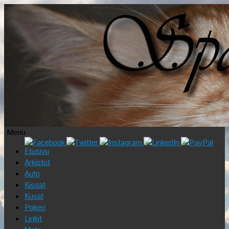
Menu
Skip
Etusivu
to
Arkistot
content
Auto
Kissat
Kuvat
Pokeri
Linkit