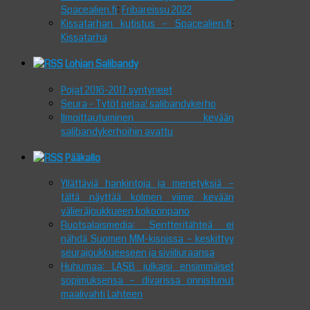
Spacealien.fi
:
Fribareissu 2022
Kissatarhan kutistus – Spacealien.fi
:
Kissatarha
Lohjan Salibandy
Pojat 2016-2017 syntyneet
Seura - Tytöt pelaa! salibandykerho
Ilmoittautuminen kevään
salibandykerhoihin avattu
Pääkallo
Yllättäviä hankintoja ja menetyksiä –
tältä näyttää kolmen viime kevään
välieräjoukkueen kokoonpano
Ruotsalaismedia: Sentteritähteä ei
nähdä Suomen MM-kisoissa – keskittyy
seurajoukkueeseen ja siviiliuraansa
Huhumaa: LASB julkaisi ensimmäiset
sopimuksensa – divarissa onnistunut
maalivahti Lahteen