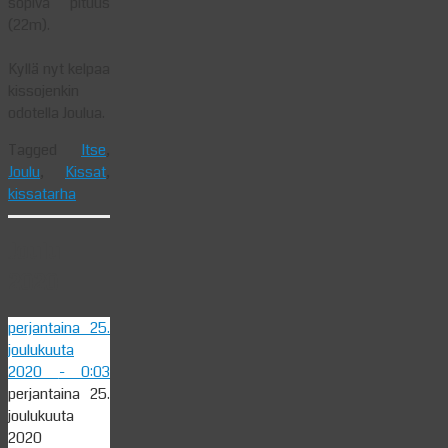
sopiva pituus
(22m).
Kyllä nyt kelpaa
kissojenkin
odotella Joulua.
Tagged
Itse
,
Joulu
,
Kissat
,
kissatarha
Joulu
2020
perjantaina 25.
joulukuuta
2020
- 0:03
perjantaina 25.
joulukuuta
2020