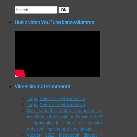
Search
Search
OK
for:
Uusin video YouTube kanavallamme
Viimeisimmät kommentit
Jarppi
:
Veera säikäytti kunnolla
Jarppi
:
Veera säikäytti kunnolla
Missä kannattaa pelata rahapelejä – eli
mistä tunnistaa hyvän nettikasinon 2023
– Spacealien.fi
:
Pokeri on suosittu
erityisesti monina nettiversioinaan
Vuoden 2022 frisbeegolf tilastot –