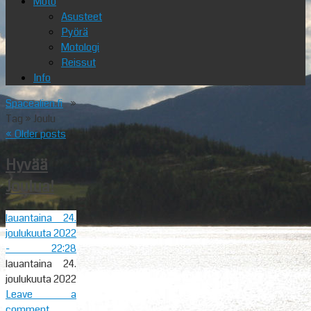
Moto
Asusteet
Pyörä
Motologi
Reissut
Info
Spacealien.fi
»
Tag » Joulu
«
Older posts
Hyvää
Joulua!
lauantaina 24.
joulukuuta 2022
- 22:28
lauantaina 24.
joulukuuta 2022
Leave a
comment