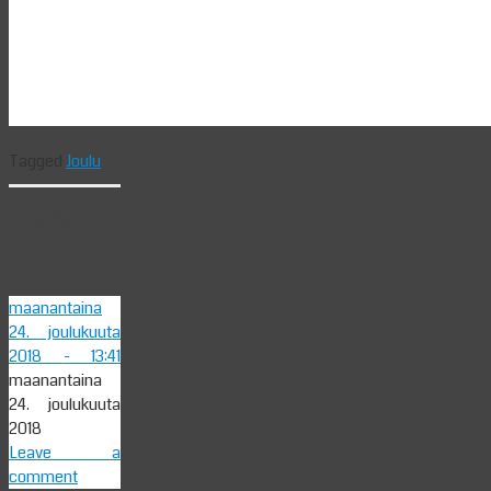
Tagged
Joulu
Hyvää
Joulua!
maanantaina
24. joulukuuta
2018
- 13:41
maanantaina
24. joulukuuta
2018
Leave a
comment