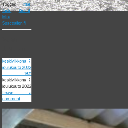
Tagged
Itse
,
Joulu
,
Kissat
,
Mira
,
Spacealien.fi
Valoa
Jouluun
keskiviikkona 7.
joulukuuta 2022
- 18:11
keskiviikkona 7.
joulukuuta 2022
Leave a
comment