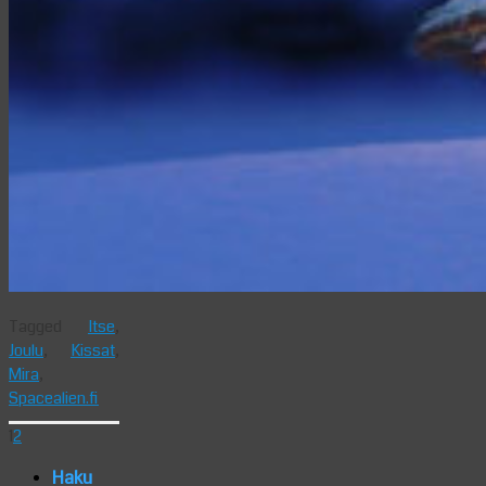
Tagged
Itse
,
Joulu
,
Kissat
,
Mira
,
Spacealien.fi
1
2
Haku