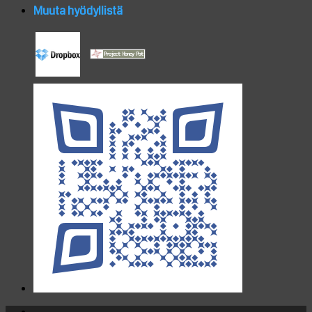
Muuta hyödyllistä