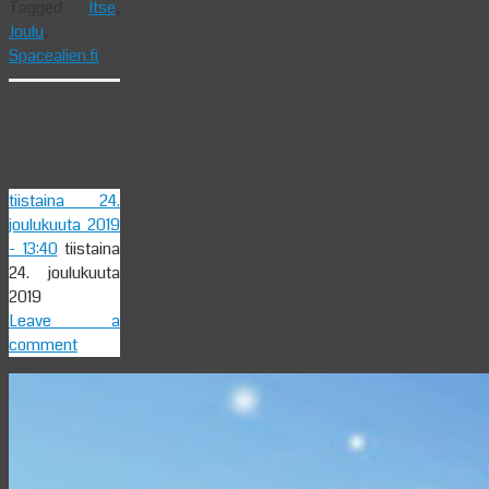
Tagged
Itse
,
Joulu
,
Spacealien.fi
Hyvää
Joulua
tiistaina 24.
joulukuuta 2019
- 13:40
tiistaina
24. joulukuuta
2019
Leave a
comment