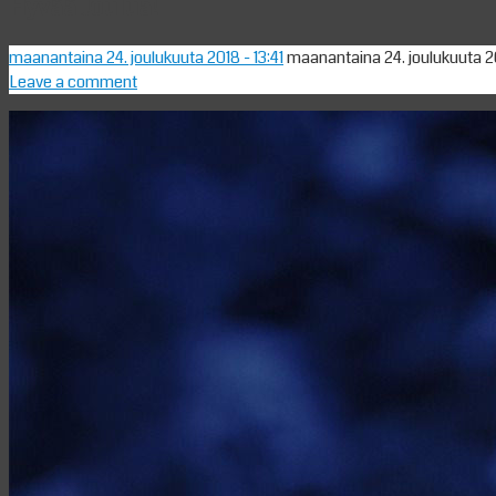
Hyvää Joulua!
maanantaina 24. joulukuuta 2018
- 13:41
maanantaina 24. joulukuuta 2
Leave a comment