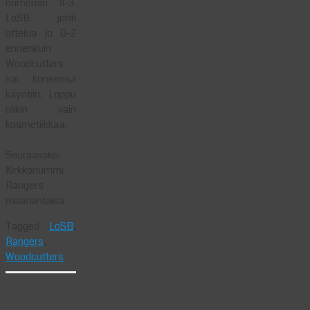
numeroin 11-3.
LoSB johti
ottelua jo 0-2
ennenkuin
Woodcutters
sai koneensa
käyntiin. Loppu
olikin vain
kosmetiikkaa.
Seuraavaksi
Kirkkonummi
Rangers
maanantaina.
Tagged
LoSB
,
Rangers
,
Woodcutters
Rangers