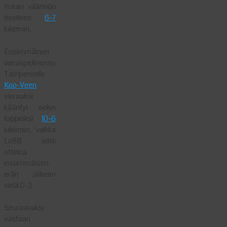
tiukan väännön
itselleen
6-7
lukemin.
Ensimmäinen
vieraspelireissu
Tampereelle
Koo-Veen
vieraaksi
kääntyi sekin
tappioksi
10-6
lukemin, vaikka
LoSB johti
ottelua
ensimmäisen
erän jälkeen
vielä 0-3.
Seuraavaksi
vastaan