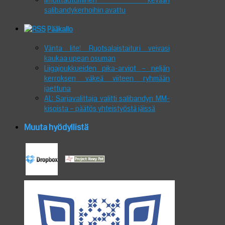
Ilmoittautuminen kevään
salibandykerhoihin avattu
Pääkallo
Vänta lite! Ruotsalaistaituri veivasi
kaukaa upean osuman
Liigajoukkueiden pika-arviot – neljän
kerroksen väkeä viiteen ryhmään
jaettuna
AL: Sarjavalittaja valitti salibandyn MM-
kisoista – päätös yhteistyöstä jäissä
Muuta hyödyllistä