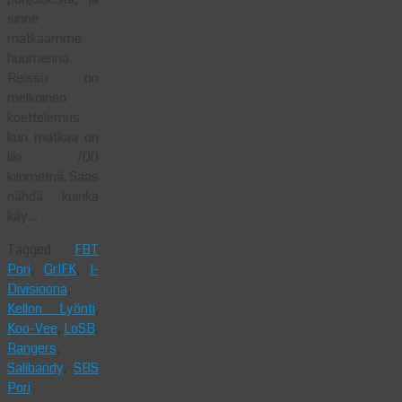
sinne
matkaamme
huomenna.
Reissu on
melkoinen
koettelemus
kun matkaa on
liki 700
kilometriä. Saas
nähdä kuinka
käy…
Tagged
FBT
Pori
,
GrIFK
,
I-
Divisioona
,
Kellon Lyönti
,
Koo-Vee
,
LoSB
,
Rangers
,
Salibandy
,
SBS
Pori