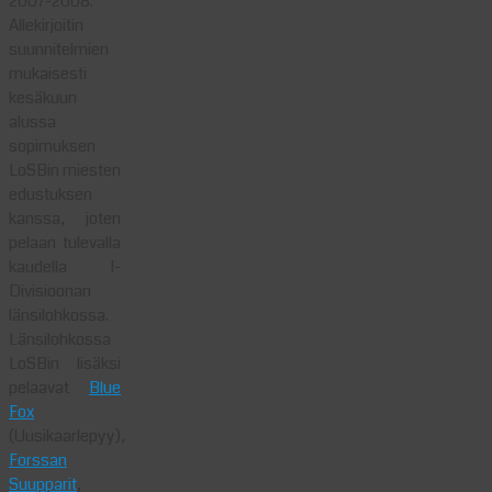
2007-2008.
Allekirjoitin
suunnitelmien
mukaisesti
kesäkuun
alussa
sopimuksen
LoSBin miesten
edustuksen
kanssa, joten
pelaan tulevalla
kaudella I-
Divisioonan
länsilohkossa.
Länsilohkossa
LoSBin lisäksi
pelaavat
Blue
Fox
(Uusikaarlepyy),
Forssan
Suupparit
,