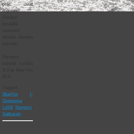
pelit ovat
menneet.
Ehkäpä
keväällä
saamme
viimein koneen
käyntiin.
Rangers
isännöi LoSBia
9-2 ja Blue Fox
10-4.
Tagged
BlueFox
,
I-
Divisioona
,
LoSB
,
Rangers
,
Salibandy
LoSB ei