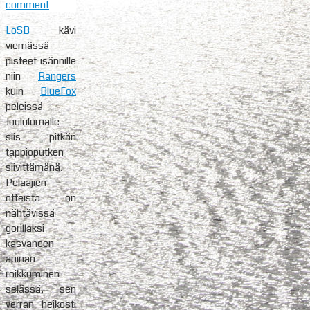
comment
LoSB
kävi
viemässä
pisteet isännille
niin
Rangers
kuin
BlueFox
peleissä.
Joululomalle
siis pitkän
tappioputken
siivittämänä.
Pelaajien
otteista on
nähtävissä
gorillaksi
kasvaneen
apinan
roikkuminen
selässä, sen
verran heikosti