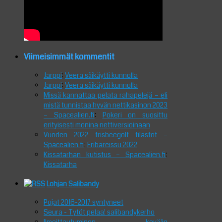
Viimeisimmät kommentit
Jarppi
:
Veera säikäytti kunnolla
Jarppi
:
Veera säikäytti kunnolla
Missä kannattaa pelata rahapelejä – eli
mistä tunnistaa hyvän nettikasinon 2023
– Spacealien.fi
:
Pokeri on suosittu
erityisesti monina nettiversioinaan
Vuoden 2022 frisbeegolf tilastot –
Spacealien.fi
:
Fribareissu 2022
Kissatarhan kutistus – Spacealien.fi
:
Kissatarha
Lohjan Salibandy
Pojat 2016-2017 syntyneet
Seura - Tytöt pelaa! salibandykerho