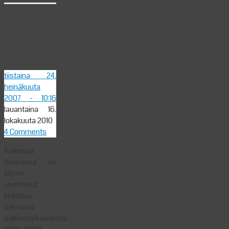
Kausi
2007-
2008
tiistaina 24.
heinäkuuta
2007
- 10:16
lauantaina 16.
lokakuuta 2010
4 Comments
Kaikessa
tohinassa on
täysin
unohtunut
kirjoittaa
tulevasta
salibandykaudesta