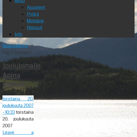
Moto
Asusteet
Pyörä
Motologi
Reissut
Info
Spacealien.fi
»
Tag » Rangers
Joululomalle
Apina
selässä
torstaina 20.
joulukuuta 2007
- 10:33
torstaina
20. joulukuuta
2007
Leave a