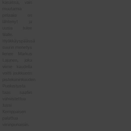
kasassa, vain
muutamia
pelaajia on
lähtenyt ja
uusia tulee
tilalle.
Hyökkäyspäässä
suurin menetys
lienee Markus
Lajunen, joka
viime kaudella
voitti joukkueen
pistekuninkuuden.
Puolustusta
taas saatiin
vahvistettua
Jussi
Kemppaisen
palattua
viininpunaisiin.