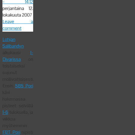
- 14:12
perjantaina 12.
lokakuuta 2007
Leave a
comment
Lohjan
Salibandyn
alkukausi
I-
Divarissa
on
toistaiseksi
sujunut
mollivoittoisesti.
Ensin
SBS Pori
kävi
hakemassa
pisteet selvällä
1-6
tuloksella, ja
viikkoa
myöhemmin
FBT Pori
nipisti