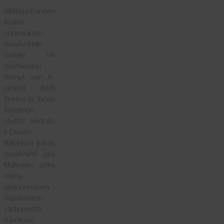
Allekirjoittaneen
lisäksi
sopimuksen
maalivahdin
tontille on
toistaiseksi
tehnyt vain A-
juniorit Antti
Herlevi ja Jonas
Koistinen,
mutta eiköhän
I-Divarin
Itälohkon paras
maalivahti Jani
Malmelin jatka
myös
viininpunaisen
maaliverkon
vartioimista.
Varmuus