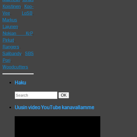
Koistinen
,
Koo-
Vee
,
LoSB
,
Markus
Lajunen
,
Nokian KrP
,
Pirkat
,
Rangers
,
Salibandy
,
SBS
Pori
,
Woodcutters
Haku
Search
Search
OK
for:
Uusin video YouTube kanavallamme