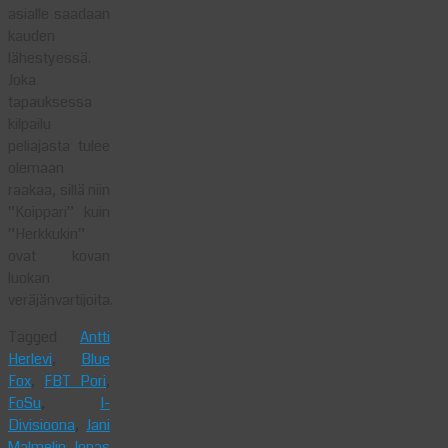
asialle saadaan
kauden
lähestyessä.
Joka
tapauksessa
kilpailu
peliajasta tulee
olemaan
raakaa, sillä niin
”Koippari” kuin
”Herkkukin”
ovat kovan
luokan
veräjänvartijoita.
Tagged
Antti
Herlevi
,
Blue
Fox
,
FBT Pori
,
FoSu
,
I-
Divisioona
,
Jani
Malmelin
,
Jonas