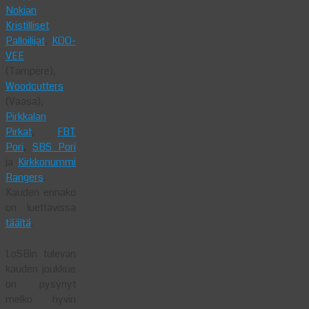
Nokian
Kristilliset
Palloilijat
,
KOO-
VEE
(Tampere),
Woodcutters
(Vaasa),
Pirkkalan
Pirkat
,
FBT
Pori
,
SBS Pori
ja
Kirkkonummi
Rangers
.
Kauden ennako
on luettavissa
täältä
.
LoSBin tulevan
kauden joukkue
on pysynyt
melko hyvin