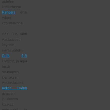
astelee
kotiluolassa
Rangers
ensi
viikon
keskiviikkona.
YleX Cup lähti
vastaavasti
käyntiin
vierasvoitolla
GrIfk
4-5
lukemin, ja arpa
heitti
seuraavan
kierroksen
vastustajaksi
Kellon Lyönti
nimisen
joukkueen
kaukaa
pohjoisesta, ja