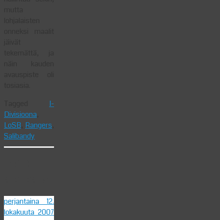
mutta
lohjalaisten
onneksi maalit
jäivät
tekemättä, ja
näin kauden
avauspiste oli
tosiasia.
Tagged
I-
Divisioona
,
LoSB
,
Rangers
,
Salibandy
LoSB:n
alkukausi
perjantaina 12.
lokakuuta 2007