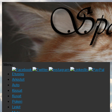
Menu
Skip
Etusivu
to
Arkistot
content
Auto
Kissat
Kuvat
Pokeri
Linkit