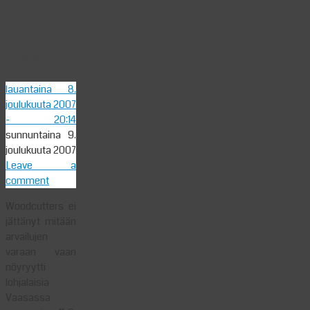
saanut
pisteitä
Vaasastakaan
lauantaina 8.
joulukuuta 2007
- 20:14
sunnuntaina 9.
joulukuuta 2007
Leave a
comment
Woodcutters ei
jättänyt mitään
arvailujen
varaan vaan
nöyryytti
lohjalaisia
Vaasassa