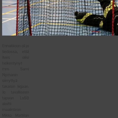
Ennakkoon oli jo
tiedossa, että
Ilves olisi
heikentynyt
mm. Sami
Nymanin
siirryttyä
takaisin liigaan.
Jo tavalliseen
tapaan LoSB
aloitti
maalinteon
Mikko Mattilan