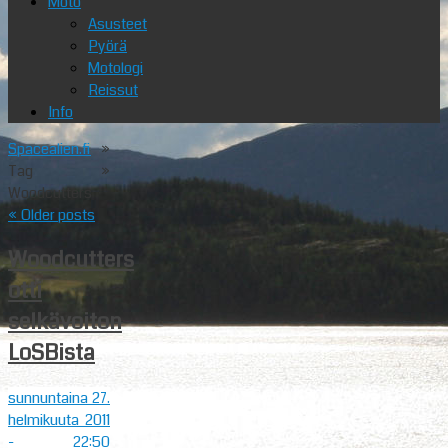
Moto
Asusteet
Pyörä
Motologi
Reissut
Info
Spacealien.fi
»
Tag »
Woodcutters
«
Older posts
Woodcutters
otti
selkävoiton
LoSBista
sunnuntaina 27.
helmikuuta 2011
- 22:50