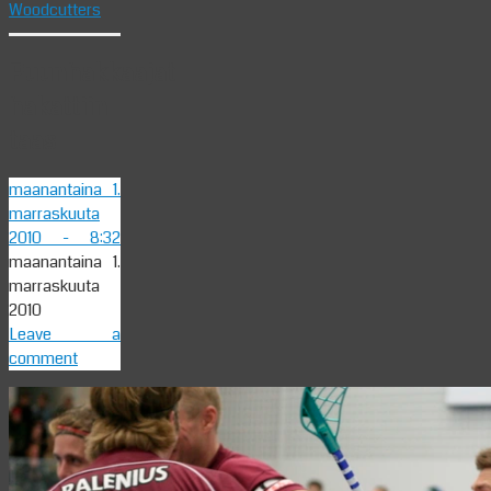
Woodcutters
Puunhakkaajat
hakattiin
taas
maanantaina 1.
marraskuuta
2010
- 8:32
maanantaina 1.
marraskuuta
2010
Leave a
comment