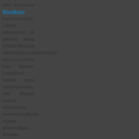
eilen Vaasassa
Woodiksen
kustannuksella.
Lohjan
pelaaminen oli
pitkästä aikaa
erittäin fiksua ja
erikoistilannepelaaminenkin
toimi paremmin
kuin aikoihin.
Lohjalaiset
tekivät kaksi
ylivoimamaalia,
eikä Woodis
saanut
vastaavasti
ensimmäistäkään
maalia
ylivoimallaan.
Jotenkin