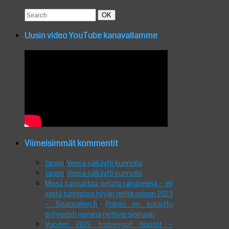
Search
Search
OK
for:
Uusin video YouTube kanavallamme
Viimeisimmät kommentit
Jarppi
:
Veera säikäytti kunnolla
Jarppi
:
Veera säikäytti kunnolla
Missä kannattaa pelata rahapelejä – eli
mistä tunnistaa hyvän nettikasinon 2023
– Spacealien.fi
:
Pokeri on suosittu
erityisesti monina nettiversioinaan
Vuoden 2022 frisbeegolf tilastot –