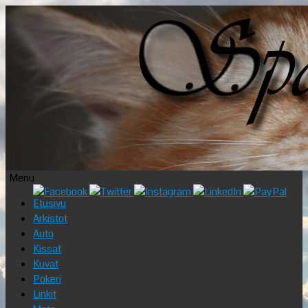
Menu
Skip
Etusivu
to
Arkistot
content
Auto
Kissat
Kuvat
Pokeri
Linkit