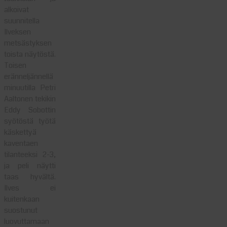
alkoivat
suunnitella
Ilveksen
metsästyksen
toista näytöstä.
Toisen
eränneljännellä
minuutilla Petri
Aaltonen tekikin
Eddy Sobottin
syötöstä työtä
käskettyä
kaventaen
tilanteeksi 2-3,
ja peli näytti
taas hyvältä.
Ilves ei
kuitenkaan
suostunut
luovuttamaan