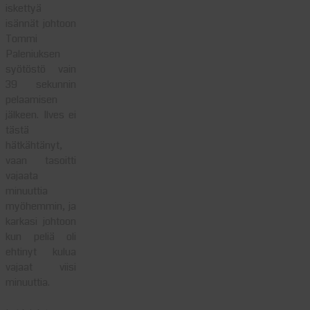
iskettyä
isännät johtoon
Tommi
Paleniuksen
syötöstö vain
39 sekunnin
pelaamisen
jälkeen. Ilves ei
tästä
hätkähtänyt,
vaan tasoitti
vajaata
minuuttia
myöhemmin, ja
karkasi johtoon
kun peliä oli
ehtinyt kulua
vajaat viisi
minuuttia.