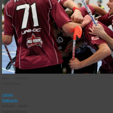
Kuva ottelusta
LoSB vs. Ilves
Lohjan
Salibandy
katkaisi pitkän
tappioputkensa