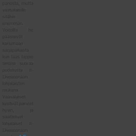
panosta, mutta
vaasalaisille
sitäkin
enemmän.
Voitollla he
pääsisivät
karsimaan
sarjapaikasta
kun taas tappio
tietäisi suoraa
pudotusta II-
Divisioonaan
lohjalaisten
mukana.
Vaasalaiset
kestivät paineet
hyvin, ja
saattelivat
lohjalaiset II-
Divisioonaan