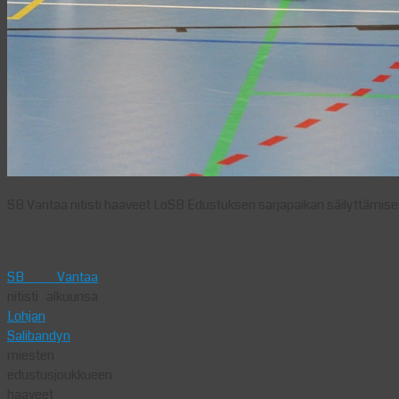
SB Vantaa nitisti haaveet LoSB Edustuksen sarjapaikan säilyttämise
SB Vantaa
nitisti alkuunsa
Lohjan
Salibandyn
miesten
edustusjoukkueen
haaveet