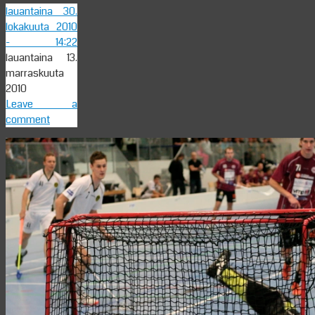
lauantaina 30.
lokakuuta 2010
- 14:22
lauantaina 13.
marraskuuta
2010
Leave a
comment