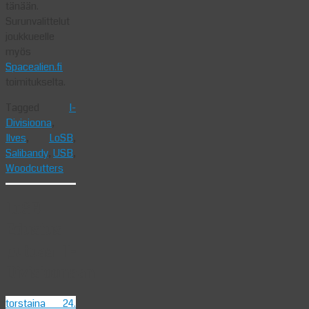
tänään.
Surunvalittelut
joukkueelle
myös
Spacealien.fi
toimitukselta.
Tagged
I-
Divisioona
,
Ilves
,
LoSB
,
Salibandy
,
USB
,
Woodcutters
LoSB
Edustus
putoaa II-
Divisioonaan
torstaina 24.