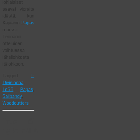
lohjalaiset
saavat vieraita
idästä, kun
Kajaanin
Papas
marssii
Tennariin
otteluiden
vaihtuessa
lähsilohkosta
itälohkoon.
Tagged
I-
Divisioona
,
LoSB
,
Papas
,
Salibandy
,
Woodcutters
Ilves jäi
nylkemättä