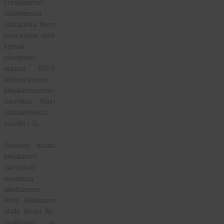
Lohjalaisten
odotellessa
erätaukoa Ilves
pisti pallon vielä
kerran
pömpeliin
ajassa 19:59
hölmistyneen
lohjalaislauman
harmiksi. Näin
erätulokseksi
saatiin 1-3,.
Toiseen erään
lohjalaiset
vaihtoivat
maalissa
aloittaneen
Antti Mikkosen
tilalle Ilmari Ali-
Jaakkolan ja