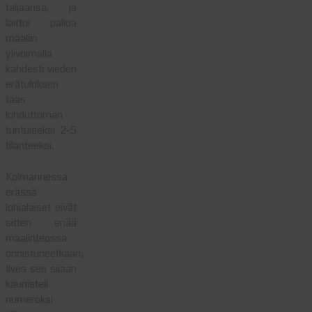
taljaansa, ja
laittoi palloa
maaliin
ylivoimalla
kahdesti vieden
erätuloksen
taas
lohduttoman
tuntuiseksi 2-5
tilanteeksi.
Kolmannessa
erässä
lohjalaiset eivät
sitten enää
maalinteossa
onnistuneetkaan,
Ilves sen sijaan
kaunisteli
numeroksi