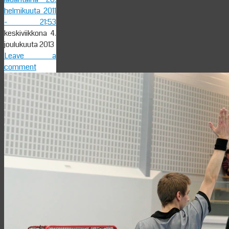
helmikuuta 2011
- 21:53
keskiviikkona 4.
joulukuuta 2013
Leave a
comment