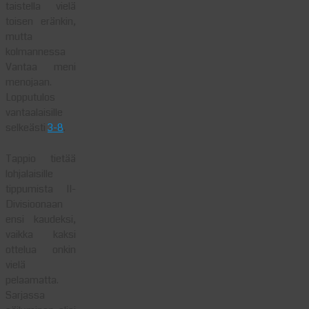
taistella vielä
toisen eränkin,
mutta
kolmannessa
Vantaa meni
menojaan.
Lopputulos
vantaalaisille
selkeästi
3-8
.
Tappio tietää
lohjalaisille
tippumista II-
Divisioonaan
ensi kaudeksi,
vaikka kaksi
ottelua onkin
vielä
pelaamatta.
Sarjassa