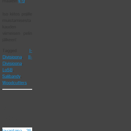
maalein
4-9
.
Iso kiitos pojille
muistamisesta
kauden
viimeisen pelin
jälkeen!
Tagged
I-
Divisioona
,
II-
Divisioona
,
LoSB
,
Salibandy
,
Woodcutters
LoSB
kiusasi
Ilvestä
lauantaina 26.