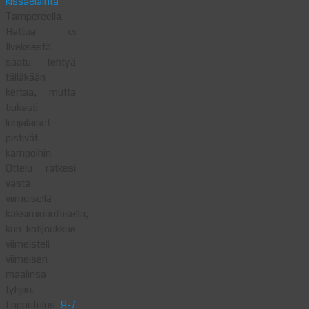
kissaeläintä
Tampereella.
Hattua ei
Ilveksestä
saatu tehtyä
tälläkään
kertaa, mutta
tiukasti
lohjalaiset
pistivät
kampoihin.
Ottelu ratkesi
vasta
viimeisellä
kaksiminuuttisella,
kun kotijoukkue
viimeisteli
viimeisen
maalinsa
tyhjiin.
Lopputulos
9-7