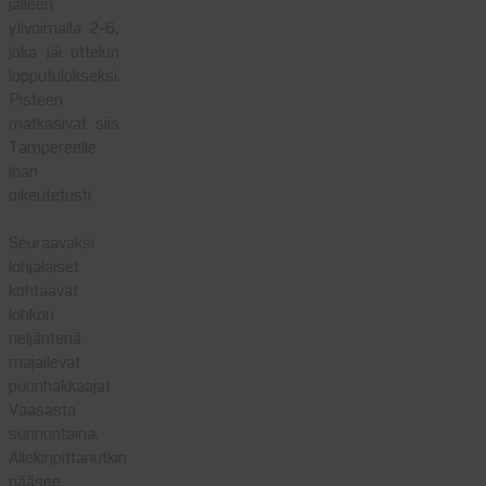
jälleen
ylivoimalla 2-6,
joka jäi ottelun
lopputulokseksi.
Pisteen
matkasivat siis
Tampereelle
ihan
oikeutetusti.
Seuraavaksi
lohjalaiset
kohtaavat
lohkon
neljäntenä
majailevat
puunhakkaajat
Vaasasta
sunnuntaina.
Allekirjoittanutkin
pääsee