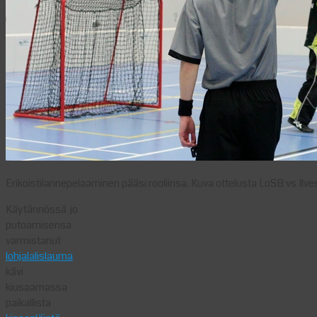
Erikoistilannepelaaminen pääsi rooliinsa. Kuva ottelusta LoSB vs Ilve
Käytännössä jo
putoamisensa
varmistanut
lohjalalislauma
kävi
kiusaamassa
paikallista