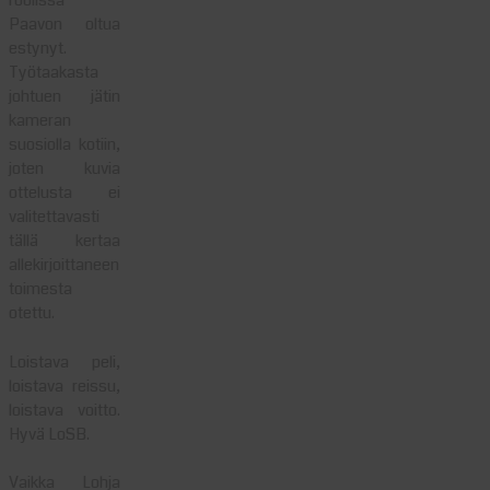
roolissa
Paavon oltua
estynyt.
Työtaakasta
johtuen jätin
kameran
suosiolla kotiin,
joten kuvia
ottelusta ei
valitettavasti
tällä kertaa
allekirjoittaneen
toimesta
otettu.
Loistava peli,
loistava reissu,
loistava voitto.
Hyvä LoSB.
Vaikka Lohja