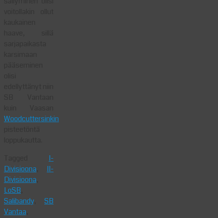
säilyminen olisi
voitollakin ollut
kaukainen
haave, sillä
sarjapaikasta
karsimaan
pääseminen
olisi
edellyttänyt niin
SB Vantaan
kuin Vaasan
Woodcuttersinkin
pisteetöntä
loppukautta.
Tagged
I-
Divisioona
,
II-
Divisioona
,
LoSB
,
Salibandy
,
SB
Vantaa
,