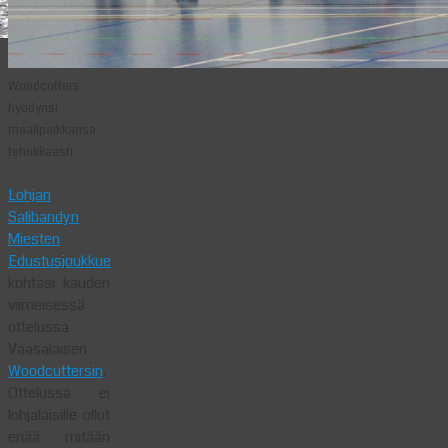
Woodcutters
hyödynsi
maalipaikkansa
tehokkaasti.
Lohjan
Salibandyn
Miesten
Edustusjoukkue
kohtasi kauden
viimeisessä
ottelussa
Vaasalaisen
Woodcuttersin
.
Ottelussa ei
lohjalaisille ollut
enää mitään