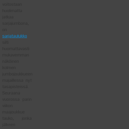
voitostaan
huolimatta
jatkaa
sarjajumbona,
on
sarjataulukko
silti
huomattavasti
mukavemman
näköinen
kolmen
jumbojoukkueen
majaillessa nyt
tasapisteissä.
Seuraana
vuorossa parin
viikon
maajoukkue
tauko, jonka
jälkeen