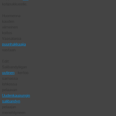
kotijoukkueelle.
Huomenna
kauden
viimeinen
koitos
Vaasalaisia
puunhakkaajia
vastaan.
Edit:
Salibandyliigan
uutinen
kertoo
samassa
lohkossa
pelaavan
Uudenkaupungin
salibandyn
pelaajan
menehtyneen