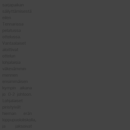
sarjapaikan
säilyttämisestä
eilen
Tennarissa
pelatussa
ottelussa.
Vantaalaiset
aloittivat
ottelun
lohjalaisia
väkevämmin
mennen
ensimmäisen
kympin aikana
jo 0-2 johtoon.
Lohjalaiset
piristyivät
hieman erän
loppupuololiskolla,
ja jaksoivat