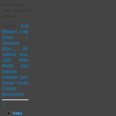
reissaamaan
taas huoltajan
roolissa.
Tagged
Antti
Mikkonen
,
Eddy
Sobott
,
I-
Divisioona
,
Ilmari Ali-
Jaakkola
,
Ilves
,
LoSB
,
Mikko
Mattila
,
Petri
Aaltonen
,
Salibandy
,
Sami
Nyman
,
Tommi
Palenius
,
Woodcutters
1
2
Haku