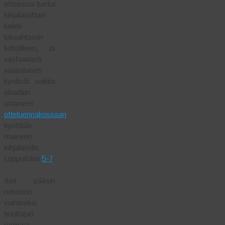
ottelussa tuntui
lohjalaisittain
kaikki
loksahtavan
kohdilleen, ja
vastaavasti
vaasalaiset
kyntivät vaikka
olivatkin
antaneet
otteluennakossaan
kyntäjän
maineen
lohjalaisille.
Lopputulos
5-7
.
Itse pääsin
reissuun
vaihteeksi
huoltajan