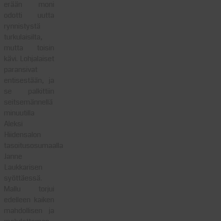
erään moni
odotti uutta
rynnistystä
turkulaisilta,
mutta toisin
kävi. Lohjalaiset
paransivat
entisestään, ja
se palkittiin
seitsemännellä
minuutilla
Aleksi
Hiidensalon
tasoitusosumaalla
Janne
Laukkarisen
syöttäessä.
Mallu torjui
edelleen kaiken
mahdollisen ja