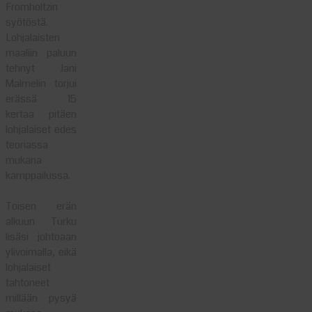
Fromholtzin
syötöstä.
Lohjalaisten
maaliin paluun
tehnyt Jani
Malmelin torjui
erässä 15
kertaa pitäen
lohjalaiset edes
teoriassa
mukana
kamppailussa.
Toisen erän
alkuun Turku
lisäsi johtoaan
ylivoimalla, eikä
lohjalaiset
tahtoneet
millään pysyä