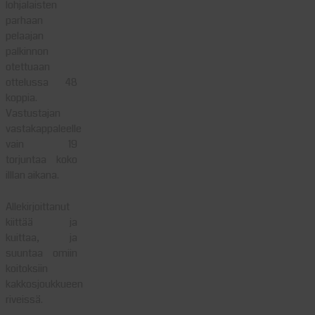
lohjalaisten
parhaan
pelaajan
palkinnon
otettuaan
ottelussa 48
koppia.
Vastustajan
vastakappaleelle
vain 19
torjuntaa koko
illlan aikana.
Allekirjoittanut
kiittää ja
kuittaa, ja
suuntaa omiin
koitoksiin
kakkosjoukkueen
riveissä.