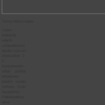
Teemu Närhi maalaa
Lohjan
Salibandy
säilytti
sarjapaikkansa
lopulta suoraan
otteluvoitoin 2-
0.
Kumpainenkin
ottelu päättyi
lohjalaisten
kahden maalin
voittoon; Ensin
Kauniaisten
Palloiluhallissa
viime