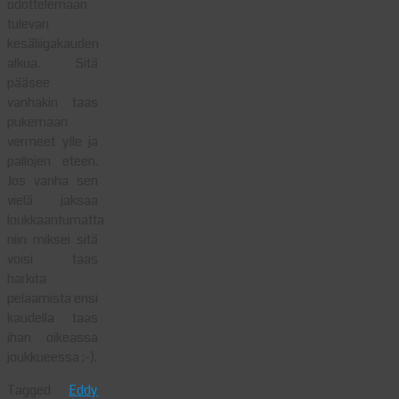
odottelemaan
tulevan
kesäliigakauden
alkua. Sitä
pääsee
vanhakin taas
pukemaan
vermeet ylle ja
pallojen eteen.
Jos vanha sen
vielä jaksaa
loukkaantumatta
niin miksei sitä
voisi taas
harkita
pelaamista ensi
kaudella taas
ihan oikeassa
joukkueessa ;-).
Tagged
Eddy