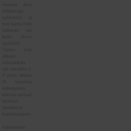
maalasi Jerry
Ståhlbergin
syöstöstä, ja
heti kohta Petri
Aaltonen niin
ikään Jerryn
syötästä.
Toisen erän
jälkeen
tulostaululla
siis vieraiden 3-
4 johto. Mallun
19 torjuntaa
kolleegansa
kolmea vastaan
kertovat
oleellisesti
kupletin juonen.
Kolmanteen