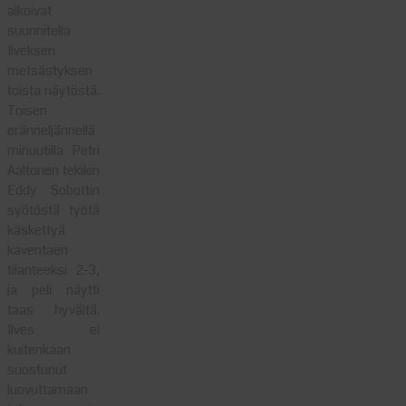
alkoivat
suunnitella
Ilveksen
metsästyksen
toista näytöstä.
Toisen
eränneljännellä
minuutilla Petri
Aaltonen tekikin
Eddy Sobottin
syötöstä työtä
käskettyä
kaventaen
tilanteeksi 2-3,
ja peli näytti
taas hyvältä.
Ilves ei
kuitenkaan
suostunut
luovuttamaan