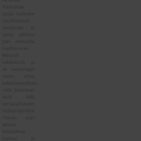
nimiinsä.
Vastustaja
pääsi kuitenkin
tasoittamaan
ylivoimalla ja
siirtyi johtoon
pari minuuttia
myöhemmin.
Minuutti
edellisestä, ja
oli vastustajan
vuoro ottaa
kaksiminuuttinen,
mitä lohjalaiset
eivät tällä
kertaa jättäneet
hyödyntämättä.
Toisen erän
alkuun
kotijoukkue
karkasi jo