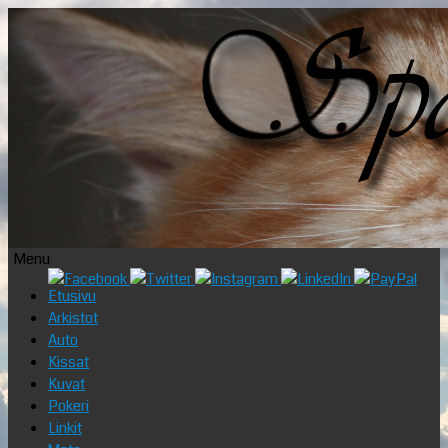
Menu
Skip
Etusivu
to
Arkistot
content
Auto
Kissat
Kuvat
Pokeri
Linkit