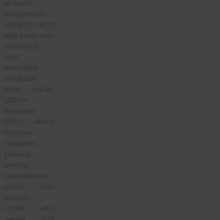
sortuivat
jäähyilemään
kahdesti, mutta
siitä huolimatta
onnistuivat
vielä
kertaalleen
alivoimalla
tullen maalin
päähän.
Samaisen
jäähyn aikana
kuitenkin
lohjalainen
ylivoima
onnistui
palauttamaan
johdon taas
kahteen
maaliin, eikä
vieraat siitä