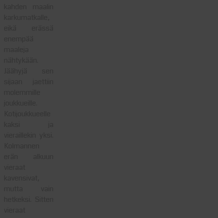
kahden maalin
karkumatkalle,
eikä erässä
enempää
maaleja
nähtykään.
Jäähyjä sen
sijaan jaettiin
molemmille
joukkueille.
Kotijoukkueelle
kaksi ja
vieraillekin yksi.
Kolmannen
erän alkuun
vieraat
kavensivat,
mutta vain
hetkeksi. Sitten
vieraat