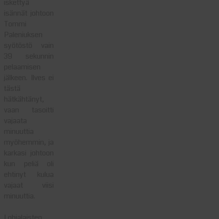
iskettyä
isännät johtoon
Tommi
Paleniuksen
syötöstö vain
39 sekunnin
pelaamisen
jälkeen. Ilves ei
tästä
hätkähtänyt,
vaan tasoitti
vajaata
minuuttia
myöhemmin, ja
karkasi johtoon
kun peliä oli
ehtinyt kulua
vajaat viisi
minuuttia.
Lohjalaisten