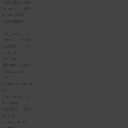
minuutilla Henri
Uronen illan
kolmannella
osumallaan.
Karsinnan
toinen ottelu
Lohjalla oli
vetänyt
Tennarin
täyteen yleisöä.
Lohjalaisten
peli oli
vapautuneempaa
kuin
Kauniaisissa ja
lohjalaiset
saivatkin tällä
kertaa
avausosuman