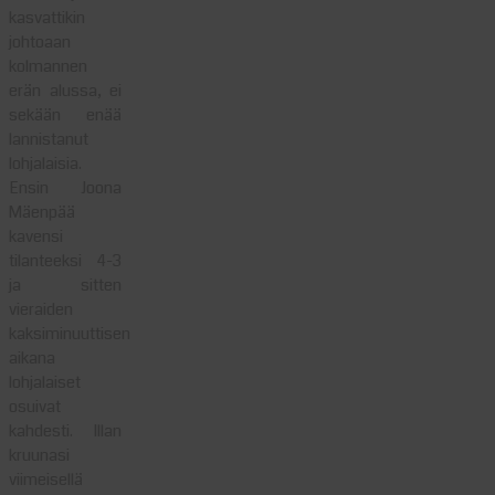
kasvattikin
johtoaan
kolmannen
erän alussa, ei
sekään enää
lannistanut
lohjalaisia.
Ensin Joona
Mäenpää
kavensi
tilanteeksi 4-3
ja sitten
vieraiden
kaksiminuuttisen
aikana
lohjalaiset
osuivat
kahdesti. Illan
kruunasi
viimeisellä