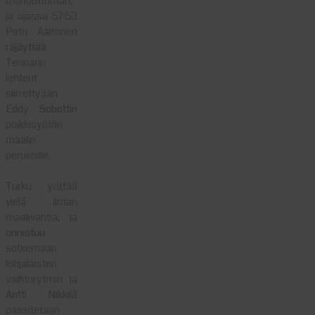
mahdottoman,
ja ajassa 57:53
Petri Aaltonen
räjäyttää
Tennarin
lehterit
siirrettyään
Eddy Sobottin
poikkisyötön
maalin
perukoille.
Turku yrittää
vielä ilman
maalivahtia, ja
onnistuu
sotkemaan
lohjalaisten
vaihtorytmin ja
Antti Nikkilä
passitetaan