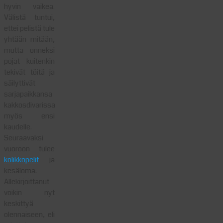
hyvin vaikea.
Välistä tuntui,
ettei pelistä tule
yhtään mitään,
mutta onneksi
pojat kuitenkin
tekivät töitä ja
säilyttivät
sarjapaikkansa
kakkosdivarissa
myös ensi
kaudelle.
Seuraavaksi
vuoroon tulee
kolikkopelit
ja
kesäloma.
Allekirjoittanut
voikin nyt
keskittyä
olennaiseen, eli