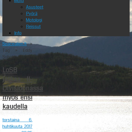
Moto
Asusteet
Pyörä
Motologi
Reissut
Info
Spacealien.fi
»
Tag » Eddy
Sobott
LoSB
jatkaa II-
Divisioonassa
myös ensi
kaudella
torstaina 6.
huhtikuuta 2017