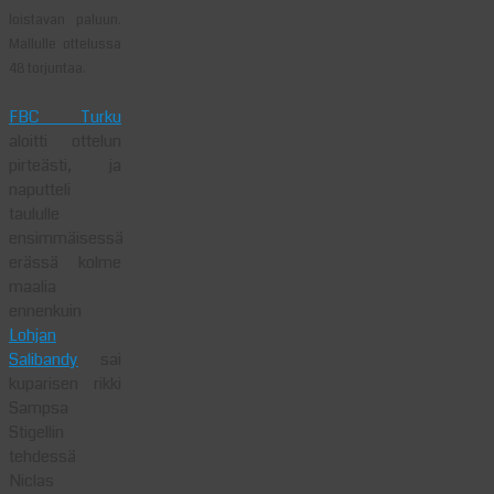
loistavan paluun.
Mallulle ottelussa
48 torjuntaa.
FBC Turku
aloitti ottelun
pirteästi, ja
naputteli
taululle
ensimmäisessä
erässä kolme
maalia
ennenkuin
Lohjan
Salibandy
sai
kuparisen rikki
Sampsa
Stigellin
tehdessä
Niclas