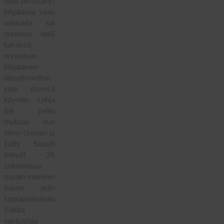
vielä herättänyt
lohjalaisia vaan
vastusta sai
onnistua vielä
kahdesti
ennenkuin
lohjalainen
dieselmoottori
yski itsensä
käyntiin. Lohja
tuli peliin
mukaan kun
Henri Uronen ja
Eddy Sobott
tekivät 38
sekunnissa
maalin mieheen
toisen erän
loppupuoliskolla.
Vaikka
vastustaja