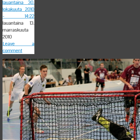
lauantaina 30.
lokakuuta 2010
- 14:22
lauantaina 13.
marraskuuta
2010
Leave a
comment