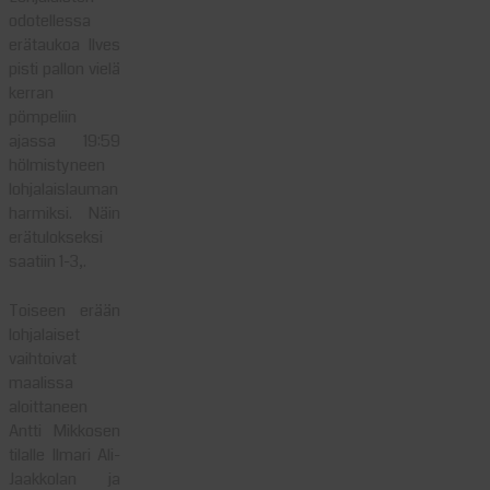
odotellessa
erätaukoa Ilves
pisti pallon vielä
kerran
pömpeliin
ajassa 19:59
hölmistyneen
lohjalaislauman
harmiksi. Näin
erätulokseksi
saatiin 1-3,.
Toiseen erään
lohjalaiset
vaihtoivat
maalissa
aloittaneen
Antti Mikkosen
tilalle Ilmari Ali-
Jaakkolan ja