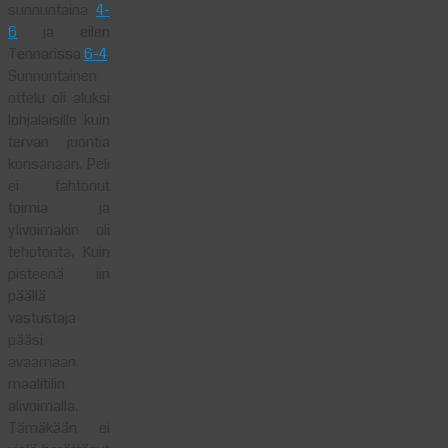
sunnuntaina
4-
6
ja eilen
Tennarissa
6-4
.
Sunnuntainen
ottelu oli aluksi
lohjalaisille kuin
tervan juontia
konsanaan. Peli
ei tahtonut
toimia ja
ylivoimakin oli
tehotonta. Kuin
pisteenä iin
päällä
vastustaja
pääsi
avaamaan
maalitilin
alivoimalla.
Tämäkään ei