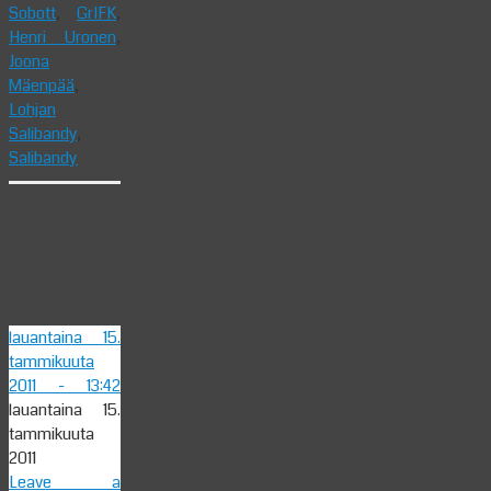
Sobott
,
GrIFK
,
Henri Uronen
,
Joona
Mäenpää
,
Lohjan
Salibandy
,
Salibandy
LoSB
nousi
sillasta
lauantaina 15.
tammikuuta
2011
- 13:42
lauantaina 15.
tammikuuta
2011
Leave a