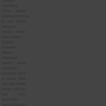
mukana
vauhdissa.
Turku hallitsi
ottelutapahtumia,
ja vain Mallun
torjunnat
estivät heidän
karkumatkan.
Ottelun
puolivälin
jälkeen
lohjalaiset
saivat vähän
paremmin
juonesta kiinni,
ja tulivat reilun
minuutin sisällä
maalin päähän,
kun ensin
ylivoimalla
Juuso Jolkkonen