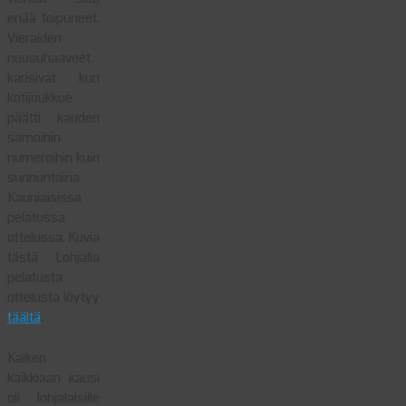
enää toipuneet.
Vieraiden
nousuhaaveet
karisivat kun
kotijoukkue
päätti kauden
samoihin
numeroihin kuin
sunnuntaina
Kauniaisissa
pelatussa
ottelussa. Kuvia
tästä Lohjalla
pelatusta
ottelusta löytyy
täältä
.
Kaiken
kaikkiaan kausi
oli lohjalaisille