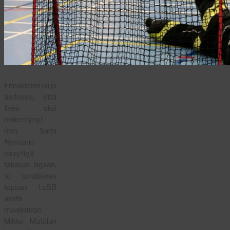
Ennakkoon oli jo
tiedossa, että
Ilves olisi
heikentynyt
mm. Sami
Nymanin
siirryttyä
takaisin liigaan.
Jo tavalliseen
tapaan LoSB
aloitti
maalinteon
Mikko Mattilan