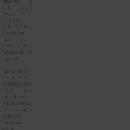
taljaansa, ja
laittoi palloa
maaliin
ylivoimalla
kahdesti vieden
erätuloksen
taas
lohduttoman
tuntuiseksi 2-5
tilanteeksi.
Kolmannessa
erässä
lohjalaiset eivät
sitten enää
maalinteossa
onnistuneetkaan,
Ilves sen sijaan
kaunisteli
numeroksi
jälleen