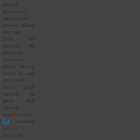
jäähylle
lohjalaisten
vaihtovirheen
tuomaa jäähyä
istumaan.
Ottelu on
kuintekin ohi
ennenkuin
turkulaiset
ehtivät kissaa
sanoa, ja näin
elintärkeät
pisteet jäivät
Lohjalle, ja
gorilla lähti
Turkuun
loppunumeroin
5-4
. Malmelin
pokkaa
odotetusti