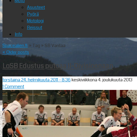
Moto
Asusteet
Pyörä
Motologi
Reissut
Info
Spacealien.fi
» Tag » SB Vantaa
«
Older posts
LoSB Edustus putoaa II-Divisioonaan
torstaina 24. helmikuuta 2011
- 8:36
keskiviikkona 4. joulukuuta 2013
1 Comment