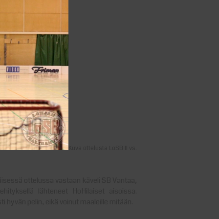
Kuva ottelusta LoSB II vs.
äisessä ottelussa vastaan käveli SB Vantaa,
ityksellä lähteneet HoHilaiset aisoissa.
i hyvän pelin, eikä voinut maaleille mitään.