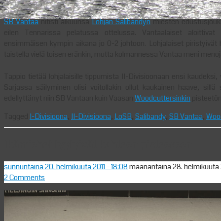
SB Vantaa
nitisti alkuunsa
Lohjan Salibandyn
miesten edustusjoukk
eilen Tennarissa pelatussa ottelussa. Vantaalaiset aloittiva
ensimmäisen kympin aikana jo 0-2 johtoon. Lohjalaiset piristyivät h
taistella vielä toisen eränkin, mutta kolmannessa Vantaa meni menoja
Tappio tietää lohjalaisille tippumista II-Divisioonaan ensi kaudeksi,
Sarjassa säilyminen olisi voitollakin ollut kaukainen haave, sill
edellyttänyt niin SB Vantaan kuin Vaasan
Woodcuttersinkin
pisteetön
Tagged
I-Divisioona
,
II-Divisioona
,
LoSB
,
Salibandy
,
SB Vantaa
,
Woo
Ikämiehet tyytyivät kahteen pisteeseen
sunnuntaina 20. helmikuuta 2011
- 18:08
maanantaina 28. helmikuuta 
2 Comments