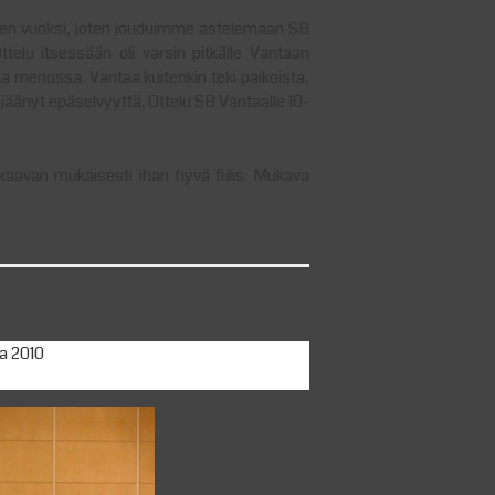
jen vuoksi, joten jouduimme astelemaan SB
ttelu itsessään oli varsin pitkälle Vantaan
 menossa. Vantaa kuitenkin teki paikoista,
sta jäänyt epäselvyyttä. Ottelu SB Vantaalle 10-
kaavan mukaisesti ihan hyvä fiilis. Mukava
ta 2010