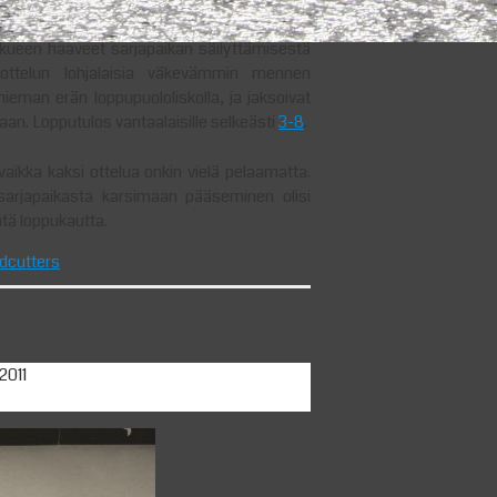
ueen haaveet sarjapaikan säilyttämisestä
t ottelun lohjalaisia väkevämmin mennen
ieman erän loppupuololiskolla, ja jaksoivat
an. Lopputulos vantaalaisille selkeästi
3-8
.
 vaikka kaksi ottelua onkin vielä pelaamatta.
ä sarjapaikasta karsimaan pääseminen olisi
tä loppukautta.
dcutters
2011