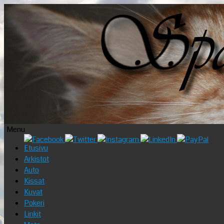
Menu
Skip
Etusivu
to
Arkistot
content
Auto
Kissat
Kuvat
Pokeri
Linkit