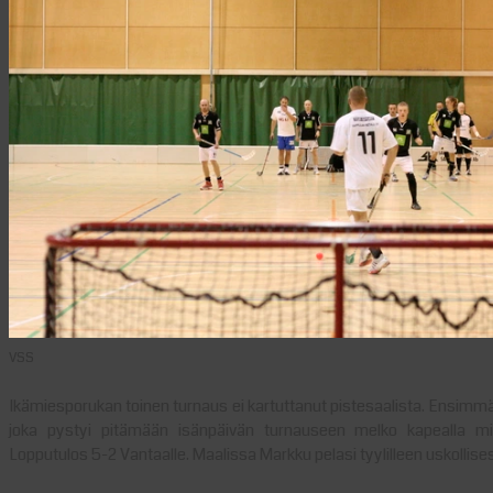
VSS
Ikämiesporukan toinen turnaus ei kartuttanut pistesaalista. Ensimm
joka pystyi pitämään isänpäivän turnauseen melko kapealla mieh
Lopputulos 5-2 Vantaalle. Maalissa Markku pelasi tyylilleen uskollisest