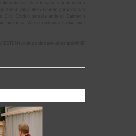
likokemukseen. Vastustajana legendaarinen
rjoittanut venyi ehkä kauden parhaimpaan
le D:lle. Ottelun parasta antia oli Dalmacin
likin niskassa. Varsin mukavaa sakkia ovat
IKÄMIESTEN turnaus pelattavaksi isänpäivänä?
c