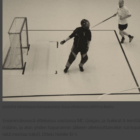
pistettä viikonlopun turnauksesta. Kuva ottelusta LoSB II vs MaSu.
Ensimmäisessä ottelussa vastassa MC Quigan, ja huikeat 8 kenttäpela
määrin, ja alun yhden haparoinnin jälkeen allekirjoittanutkin sai kopa
niitä montaa tullut). Ottelu Hohille 10-1.