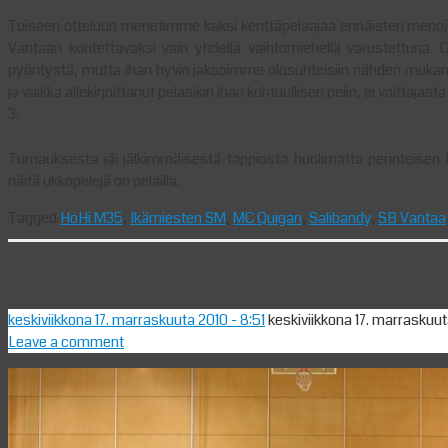
Toiseen otteluun menetimme kaksi kenttäpelaajaa erinäisten meno
Vantaan kuritettavaksi vain yhdellä vaihtomiehellä varustettuna. O
pyöritystä, mutta ihan hyvin jaksoimme olosuhteisiin nähden mukana
ja vaikka allekirjoittanut pelasikin ihan kohtuullisen pelin, ei voittaja
3.
Turnauksesta jäi jälkimmäisestä tappiosta huolimatta perinteisen 
näitä ukkopelejä on pelailla.
Tagged
HoHi M35
,
Ikämiesten SM
,
MC Quigan
,
Salibandy
,
SB Vantaa
Ikämiehille nollaturnaus
keskiviikkona 17. marraskuuta 2010
- 8:51
keskiviikkona 17. marraskuu
Leave a comment