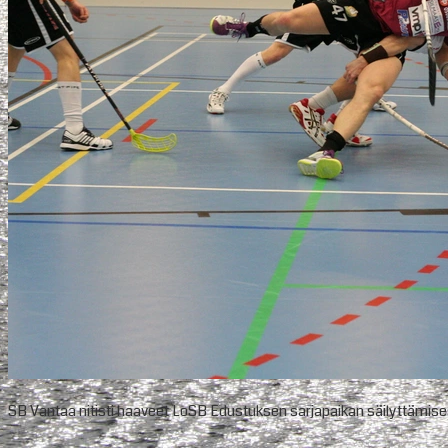
SB Vantaa nitisti haaveet LoSB Edustuksen sarjapaikan säilyttämise