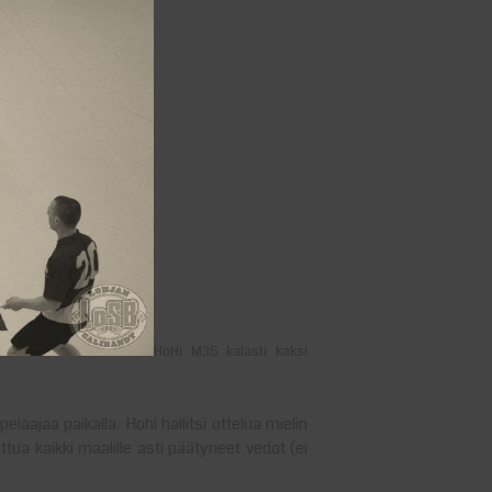
HoHi M35 kalasti kaksi
ajaa paikalla. Hohi hallitsi ottelua mielin
ttua kaikki maalille asti päätyneet vedot (ei