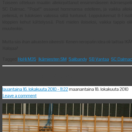
Toiseen otteluun maaliin allekirjoittanut ensimmäiseen ikämiespe
SC Dalmac. ”Pojat” osaavat hommansa edelleen, ja vaikka alleki
peliinsä, ei tuloksien valossa siltä tuntunut. Loppulukemat 8-1 isol
kloppien kehut kättelyssä. Pisti mielen iloiseksi, vaikka tappio o
muutenkin.
Mutta siis ihan aikuisten oikeesti: Kenen neropatin idea oli laittaa 
Halojaa?
Tagged
HoHi M35
,
Ikämiesten SM
,
Salibandy
,
SB Vantaa
,
SC Dalma
LoSBin loppukiri jäi kesken
lauantaina 16. lokakuuta 2010
- 11:22
maanantaina 18. lokakuuta 2010
Leave a comment