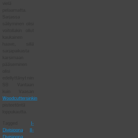
vielä
pelaamatta.
Sarjassa
säilyminen olisi
voitollakin ollut
kaukainen
haave, sillä
sarjapaikasta
karsimaan
pääseminen
olisi
edellyttänyt niin
SB Vantaan
kuin Vaasan
Woodcuttersinkin
pisteetöntä
loppukautta.
Tagged
I-
Divisioona
,
II-
Divisioona
,