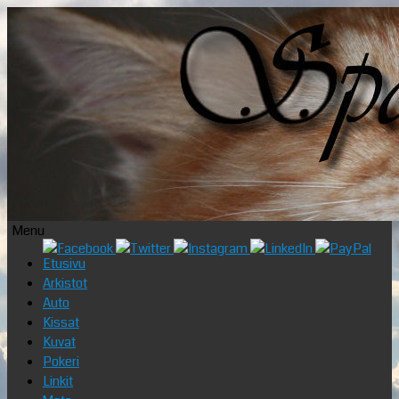
Menu
Skip
Etusivu
to
Arkistot
content
Auto
Kissat
Kuvat
Pokeri
Linkit