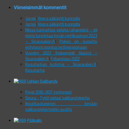
Viimeisimmät kommentit
Jarppi
:
Veera säikäytti kunnolla
Jarppi
:
Veera säikäytti kunnolla
Missä kannattaa pelata rahapelejä – eli
mistä tunnistaa hyvän nettikasinon 2023
– Spacealien.fi
:
Pokeri on suosittu
erityisesti monina nettiversioinaan
Vuoden 2022 frisbeegolf tilastot –
Spacealien.fi
:
Fribareissu 2022
Kissatarhan kutistus – Spacealien.fi
:
Kissatarha
Lohjan Salibandy
Pojat 2016-2017 syntyneet
Seura - Tytöt pelaa! salibandykerho
Ilmoittautuminen kevään
salibandykerhoihin avattu
Pääkallo