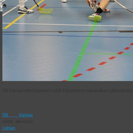
SB Vantaa nitisti haaveet LoSB Edustuksen sarjapaikan säilyttämise
SB Vantaa
nitisti alkuunsa
Lohjan