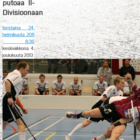
putoaa II-
Divisioonaan
torstaina 24.
helmikuuta 2011
- 8:36
keskiviikkona 4.
joulukuuta 2013