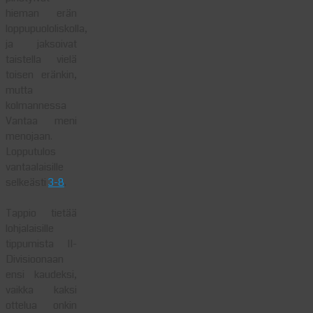
hieman erän
loppupuololiskolla,
ja jaksoivat
taistella vielä
toisen eränkin,
mutta
kolmannessa
Vantaa meni
menojaan.
Lopputulos
vantaalaisille
selkeästi
3-8
.
Tappio tietää
lohjalaisille
tippumista II-
Divisioonaan
ensi kaudeksi,
vaikka kaksi
ottelua onkin