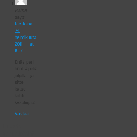
Raine
says:
torstaina
24.
helmikuuta
2011 at
15:52
Enää pari
höntsäpeliä
jäljellä ja
sitte
katse
kohti
kesäliigaa!
Vastaa
Haluatko
sanoa jotain?