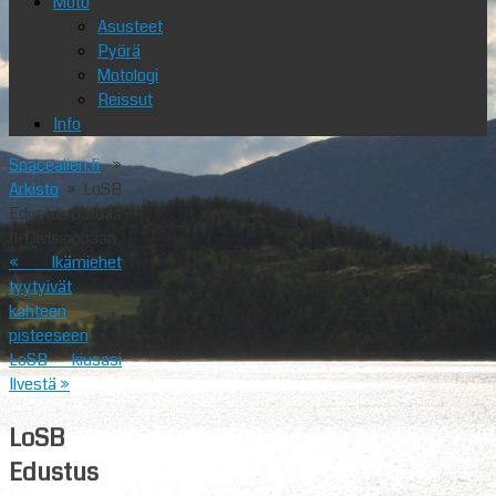
Moto
Asusteet
Pyörä
Motologi
Reissut
Info
Spacealien.fi
»
Arkisto
» LoSB
Edustus putoaa
II-Divisioonaan
«
Ikämiehet
tyytyivät
kahteen
pisteeseen
LoSB kiusasi
Ilvestä
»
LoSB
Edustus