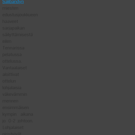
Salibandyn
miesten
edustusjoukkueen
haaveet
sarjapaikan
säilyttämisestä
eilen
Tennarissa
pelatussa
ottelussa.
Vantaalaiset
aloittivat
ottelun
lohjalaisia
väkevämmin
mennen
ensimmäisen
kympin aikana
jo 0-2 johtoon.
Lohjalaiset
piristyivät