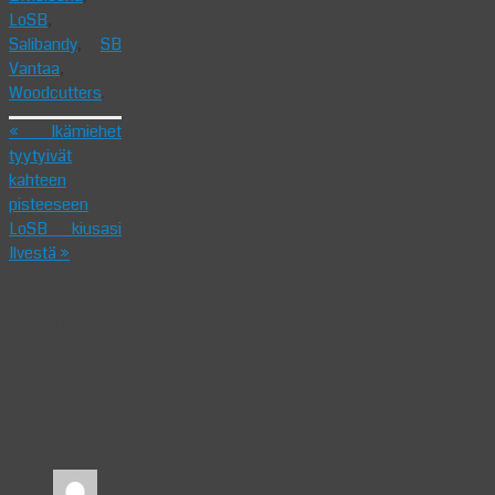
LoSB
,
Salibandy
,
SB
Vantaa
,
Woodcutters
.
«
Ikämiehet
tyytyivät
kahteen
pisteeseen
LoSB kiusasi
Ilvestä
»
One
Response to
LoSB
Edustus
putoaa II-
Divisioonaan