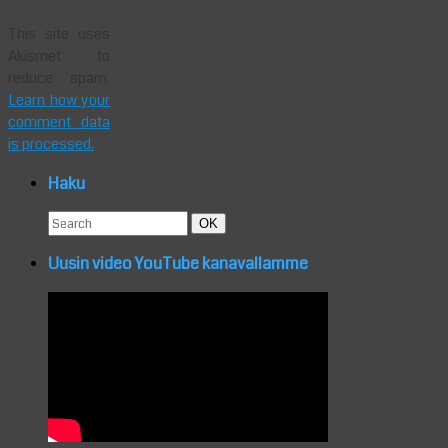
This site uses
Akismet to
reduce spam.
Learn how your
comment data
is processed.
Haku
Search
Search
OK
for:
Uusin video YouTube kanavallamme