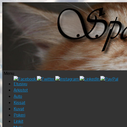
Menu
Skip
Etusivu
to
Arkistot
content
Auto
Kissat
Kuvat
Pokeri
Linkit