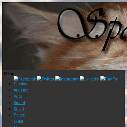
Menu
Skip
Etusivu
to
Arkistot
content
Auto
Kissat
Kuvat
Pokeri
Linkit