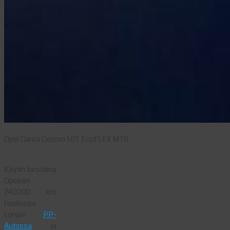
Opel Corsa Cosmo 1.0T EcoFLEX MT6
Käytin torstaina
Opelixin
240000 km
huollossa
Lohjan
PP-
Autossa
ja