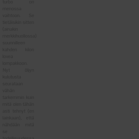
turbo on
menossa
vaihtoon. Se
tietäisikin sitten
(ainakin
merkkihuollossa)
suunnilleen
kahden kilon
lovea
lompakkoon.
Nyt öljyn
kulutusta
seurataan
vähän
tarkemmin kuin
mitä olen tähän
asti tehnyt (en
lainkaan), että
nähdään mitä
se
todellisuudessa