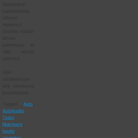
öljypumpun
hajoamisesta
ottanut
siipeensä.
Onneksi mitään
tämän
pahempaa ei
tällä kertaa
sattunut.
Jään
odottelemaan
sitä seuraavaa
kossahdusta…
Tagged
Auto
,
Autohuolto
Team
Malmberg
,
huolto
,
Jakohihna
,