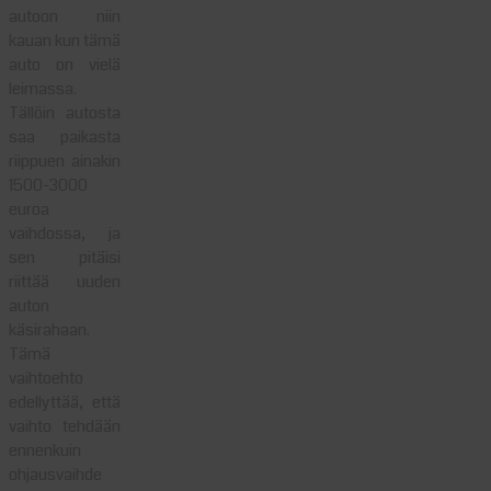
autoon niin
kauan kun tämä
auto on vielä
leimassa.
Tällöin autosta
saa paikasta
riippuen ainakin
1500-3000
euroa
vaihdossa, ja
sen pitäisi
riittää uuden
auton
käsirahaan.
Tämä
vaihtoehto
edellyttää, että
vaihto tehdään
ennenkuin
ohjausvaihde