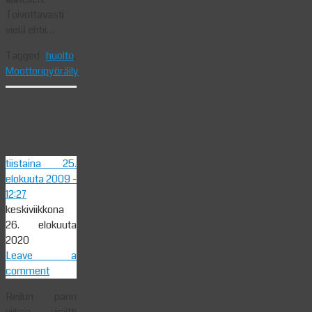
Toivottavasti
vielä ehtii…
Tagged
huolto
,
Moottoripyöräily
Obelix
kotiutui
tiistaina 25.
elokuuta 2009
-
12:27
keskiviikkona
26. elokuuta
2020
Leave a
comment
Reilun parin