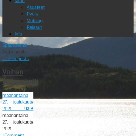
Moto
Asusteet
Pyörä
Motologi
Reissut
Info
Spacealien.fi
»
Tag » huolto
«
Older posts
Voihan
turboraketti
maanantaina
27. joulukuuta
2021
- 9:58
maanantaina
27. joulukuuta
2021
1 Comment