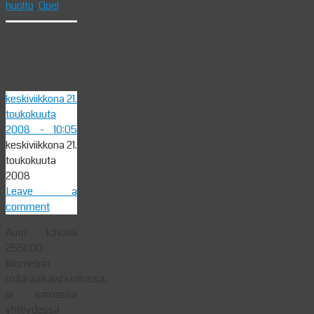
huolto
,
Opel
Autosta
asiaa
keskiviikkona 21.
toukokuuta
2008
- 10:05
keskiviikkona 21.
toukokuuta
2008
Leave a
comment
Auto käväisi
255000
kilometrin
määräaikaishuollossa,
ja samassa
yhteydessä