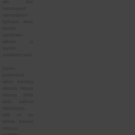
olin itse
hommannut
samanlaisen
työkalun viime
kevään
taistelujen
jälkeen ja
tyystin
unohtanut sen).
Ennen
puolentista
viikon kuluttua
alkavaa Norjan
reissua pitää
vielä vaihtaa
takarengas,
sillä se on
turhan kulunut
reissua
ajatellen.