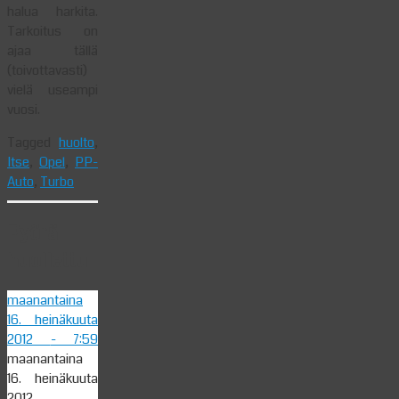
halua harkita.
Tarkoitus on
ajaa tällä
(toivottavasti)
vielä useampi
vuosi.
Tagged
huolto
,
Itse
,
Opel
,
PP-
Auto
,
Turbo
Pyörä
huollettu
maanantaina
16. heinäkuuta
2012
- 7:59
maanantaina
16. heinäkuuta
2012