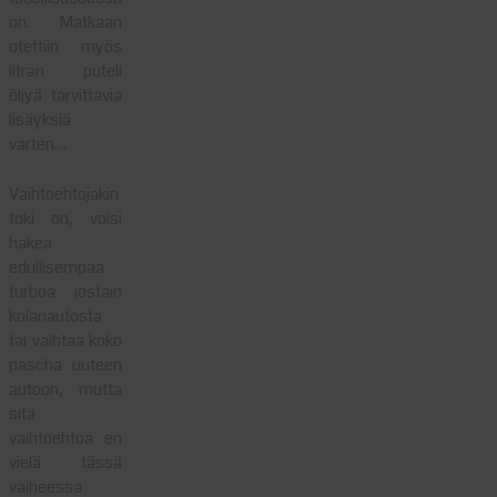
on. Matkaan
otettiin myös
litran puteli
öljyä tarvittavia
lisäyksiä
varten…
Vaihtoehtojakin
toki on, voisi
hakea
edullisempaa
turboa jostain
kolariautosta
tai vaihtaa koko
pascha uuteen
autoon, mutta
sitä
vaihtoehtoa en
vielä tässä
vaiheessa