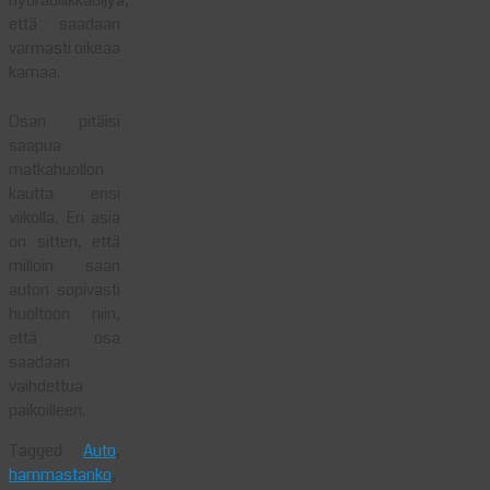
hydrauliikkaöljyä,
että saadaan
varmasti oikeaa
kamaa.
Osan pitäisi
saapua
matkahuollon
kautta ensi
viikolla. Eri asia
on sitten, että
milloin saan
auton sopivasti
huoltoon niin,
että osa
saadaan
vaihdettua
paikoilleen.
Tagged
Auto
,
hammastanko
,