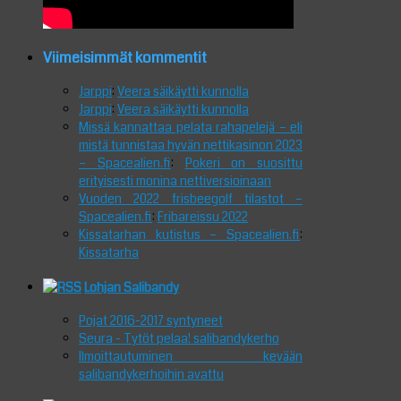
Viimeisimmät kommentit
Jarppi
:
Veera säikäytti kunnolla
Jarppi
:
Veera säikäytti kunnolla
Missä kannattaa pelata rahapelejä – eli
mistä tunnistaa hyvän nettikasinon 2023
– Spacealien.fi
:
Pokeri on suosittu
erityisesti monina nettiversioinaan
Vuoden 2022 frisbeegolf tilastot –
Spacealien.fi
:
Fribareissu 2022
Kissatarhan kutistus – Spacealien.fi
:
Kissatarha
Lohjan Salibandy
Pojat 2016-2017 syntyneet
Seura - Tytöt pelaa! salibandykerho
Ilmoittautuminen kevään
salibandykerhoihin avattu