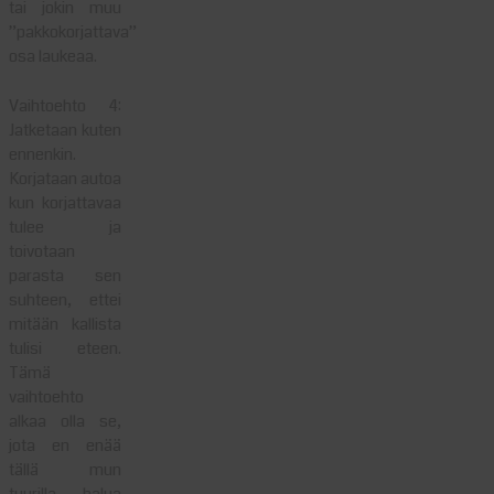
tai jokin muu
”pakkokorjattava”
osa laukeaa.
Vaihtoehto 4:
Jatketaan kuten
ennenkin.
Korjataan autoa
kun korjattavaa
tulee ja
toivotaan
parasta sen
suhteen, ettei
mitään kallista
tulisi eteen.
Tämä
vaihtoehto
alkaa olla se,
jota en enää
tällä mun
tuurilla halua