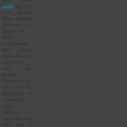
viikon visiitti
pajalle
on tältä
erää takana.
Obelix kotiutui
toimivana, ja
lompakosta
hävisi
huoltoliikkeelle
900 euroa.
Huomattavasti
vähemmän,
mitä olin
pelännyt.
Opelissa on nyt
uusi parempi
öljypumppu ja
varmuuden
vuoksi
vaihdettiin
myös jakopään
hihna, joka oli