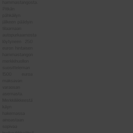
hammastangosta.
Pitkän
pähkäilyn
jälkeen päädyin
tilaamaan
autopurkaamosta
löytyneen 250
euron hintaisen
hammastangon
merkkihuollon
suositteleman
1500 euroa
maksavan
varaosan
asemasta.
Merkkiliikkeestä
käyn
hakemassa
ainoastaan
sopivaa