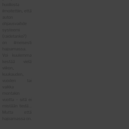
huollosta
ilmoitettiin, että
auton
ohjausvaihde
systeemi
(raidetanko?)
on ilmeisesti
hajoamassa.
Voi kuulemma
kestää vielä
viikon,
kuukauden,
vuoden tai
vaikka
montakin
vuotta – sitä ei
mistään tiedä…
Mutta että
hajoamassa on.