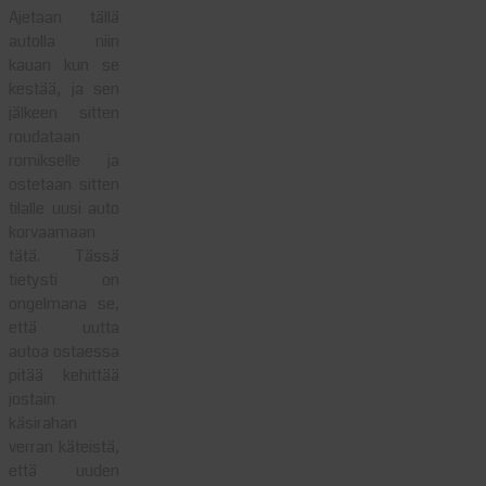
Ajetaan tällä
autolla niin
kauan kun se
kestää, ja sen
jälkeen sitten
roudataan
romikselle ja
ostetaan sitten
tilalle uusi auto
korvaamaan
tätä. Tässä
tietysti on
ongelmana se,
että uutta
autoa ostaessa
pitää kehittää
jostain
käsirahan
verran käteistä,
että uuden