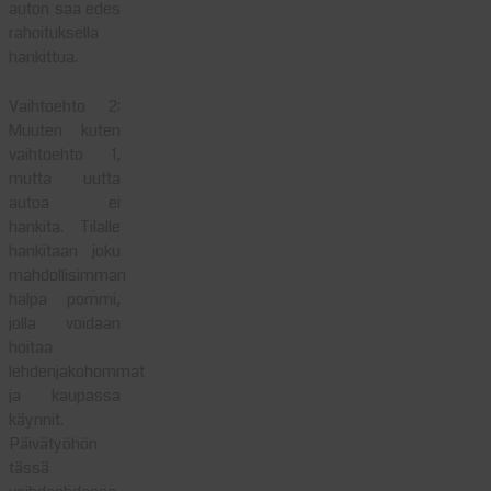
auton saa edes
rahoituksella
hankittua.
Vaihtoehto 2:
Muuten kuten
vaihtoehto 1,
mutta uutta
autoa ei
hankita. Tilalle
hankitaan joku
mahdollisimman
halpa pommi,
jolla voidaan
hoitaa
lehdenjakohommat
ja kaupassa
käynnit.
Päivätyöhön
tässä