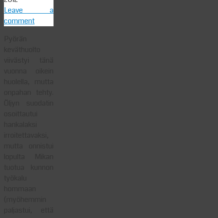
Leave a
comment
Pyörän
keväthuolto
viivästyi tänä
vuonna oikein
huolella, mutta
onpahan tehty.
Öljyn suodatin
osoittautui
hankalaksi
irroitettavaksi,
mutta onnistui
lopulta Mikan
tuotua kunnon
työkalu
hommaan
(myöhemmin
paljastui, että