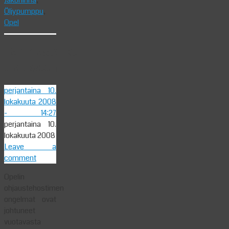
Öljypumppu
,
Opel
Hammastanko
tilaukseen
perjantaina 10.
lokakuuta 2008
- 14:27
perjantaina 10.
lokakuuta 2008
Leave a
comment
Opelin
ohjaustehostimen
ongelmat ovat
johtuneet
vuotavasta