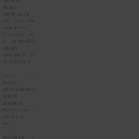
jakopään
hihnan
vaihdoksesta,
joka sekin olisi
suunnilleen
1500 euron lovi
jo ennestään
laihaan
lompakkoon. Ei
hymyilyttänyt.
Tässä on
edessä
jokatapauksessa
tärkeitä
päätöksiä.
Vaihtoehtoja on
oikeastaan
neljä;
Vaihtoehto 1: