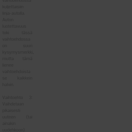
vaihdoehdossa
kuljettaisiin
linja-autolla.
Auton
luotettavuus
toki tässä
vaihtoehdossa
on suuri
kysymysmerkki,
mutta tämä
lienee
vaihtoehdoista
se kaikkein
halvin.
Vaihtoehto 3:
Vaihdetaan
pikaisesti
uuteen (tai
ainakin
uudehkoon)