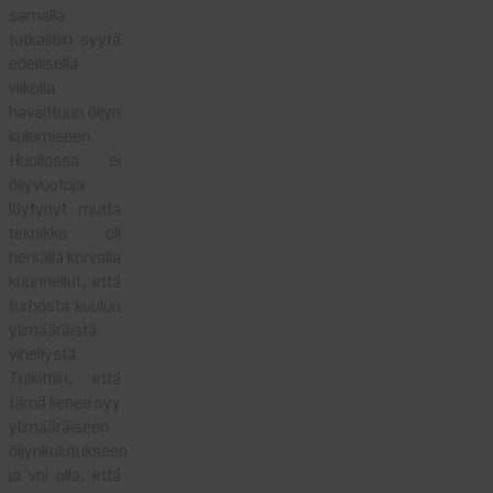
samalla
tutkailtiin syytä
edellisellä
viikolla
havaittuun öljyn
kulumiseen.
Huollossa ei
öljyvuotoja
löytynyt mutta
teknikko oli
herkällä korvalla
kuunnellut, että
turbosta kuuluu
ylimääräistä
vihellystä.
Tulkittiin, että
tämä lienee syy
ylimääräiseen
öljynkulutukseen
ja voi olla, että