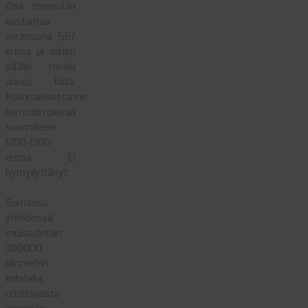
Osa itsessään
kustantaa
varaosana 557
euroa ja siihen
päälle ronski
annos töitä.
Kokonaiskustanne
kerrottiin olevan
suunnilleen
1200-1300
euroa. Ei
hymyilyttänyt.
Samassa
yhtedessä
muistutettiin
300000
kilometrin
kohdalla
odottavasta