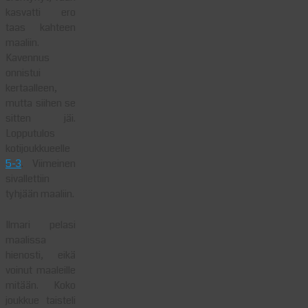
kasvatti ero
taas kahteen
maaliin.
Kavennus
onnistui
kertaalleen,
mutta siihen se
sitten jäi.
Lopputulos
kotijoukkueelle
5-3
. Viimeinen
sivallettiin
tyhjään maaliin.
Ilmari pelasi
maalissa
hienosti, eikä
voinut maaleille
mitään. Koko
joukkue taisteli