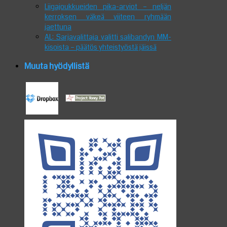
Liigajoukkueiden pika-arviot – neljän
kerroksen väkeä viiteen ryhmään
jaettuna
AL: Sarjavalittaja valitti salibandyn MM-
kisoista – päätös yhteistyöstä jäissä
Muuta hyödyllistä