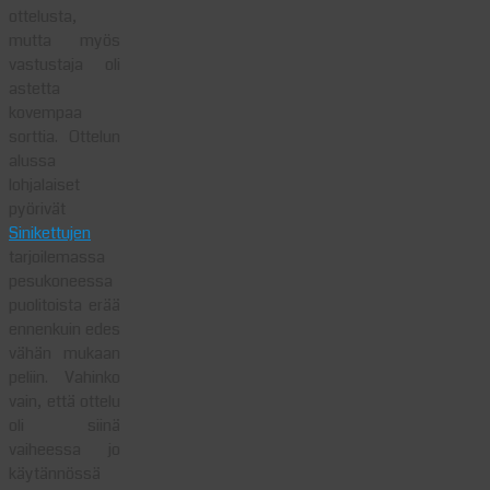
ottelusta,
mutta myös
vastustaja oli
astetta
kovempaa
sorttia. Ottelun
alussa
lohjalaiset
pyörivät
Sinikettujen
tarjoilemassa
pesukoneessa
puolitoista erää
ennenkuin edes
vähän mukaan
peliin. Vahinko
vain, että ottelu
oli siinä
vaiheessa jo
käytännössä