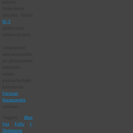
pelattu.
Kotijoukkue
ansaitsi täysin
10-3
päättyneen
ottelun pisteet.
Lohjalaisten
seuraava koitos
on perjantainen
kotiottelu
sarjan
päävastustajiin
lukeutuvaa
Forssan
Suuppareita
vastaan.
Tagged
Blue
Fox
,
FoSu
,
I-
Divisioona
,