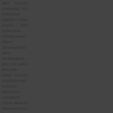
alkoi hyvissä
merkeissä, kun
kotijoukkue
palkittiin Lohjan
vuoden 2010
joukkueena.
Juhlallisuuksien
jälkeen
parrasvaloissa
olikin
vierasjoukkue,
joka pisti palloa
pömpeliin
toinen toistaan
näyttävämpien
kuvioiden
päätteeksi.
Lohjalaiset
ottivat aikalisän
tilanteessa, kun