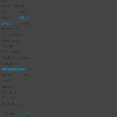
pari
ensimmäistä
erää, mutta
sitten
Kellon
Lyönti
meni
menojaan.
Seuraavaksi
lohjalaiset
käyvät
Espoossa
skalpeeraamaan
paikallisia
alkuasukkaita
.
Indians vs.
LoSB
lauantaina,
29.1.2011
Espoon
Otahallissa.
Tagged
I-