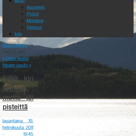
Moto
Asusteet
Pyörä
Motologi
Reissut
Info
Spacealien.fi
»
Tag » LoSB
«
Older posts
Newer posts
»
LoSB kiri
hienosti,
mutta jäi
pisteittä
lauantaina 19.
helmikuuta 2011
- 19:45