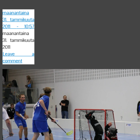
maanantaina
31. tammikuuta
2011
- 10:57
maanantaina
31. tammikuuta
2011
Leave a
comment