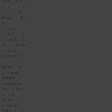
Ylivoina toimi, ja
lohja sai
kavennettua
toisen erän
aikana
kahdesti,
kumpainenkin
ylivoimalla. Erä
siis vieraille
niinikään
puhtaasti, 0-2.
Kolmas erä ja
lohjalaiset
maistoivat jo
tasoituksen,
mutta ei kun piti
jäähyillä.
Kotijoukkue ei
ylivoimalla
erehtynyt, vaan