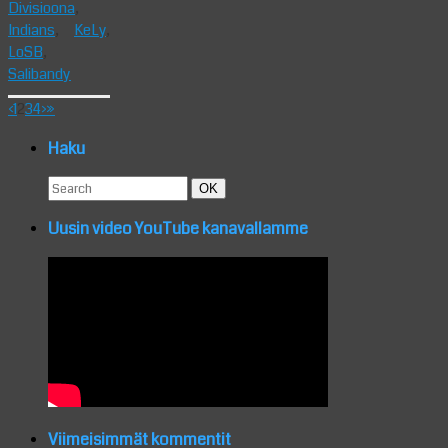
Divisioona
,
Indians
,
KeLy
,
LoSB
,
Salibandy
‹
1
2
3
4
›
»
Haku
Search
Search
OK
for:
Uusin video YouTube kanavallamme
Viimeisimmät kommentit