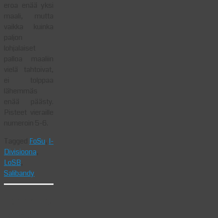
eroa enää yksi
maali, mutta
vaikka kuinka
paljon
lohjalaiset
palloa maaliin
vielä tahtoivat,
ei tolppaa
lähemmäs
enää päästy.
Pisteet vieraille
numeroin 5-6.
Tagged
FoSu
,
I-
Divisioona
,
LoSB
,
Salibandy
Tappioille
jatkoa