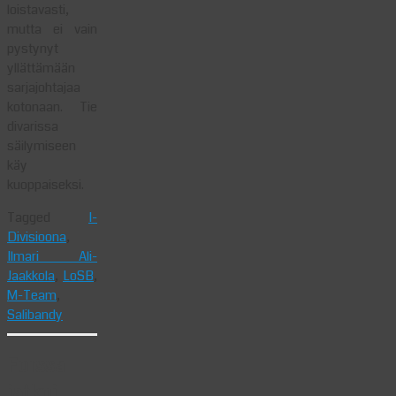
loistavasti,
mutta ei vain
pystynyt
yllättämään
sarjajohtajaa
kotonaan. Tie
divarissa
säilymiseen
käy
kuoppaiseksi.
Tagged
I-
Divisioona
,
Ilmari Ali-
Jaakkola
,
LoSB
,
M-Team
,
Salibandy
Forssa
jatkoi