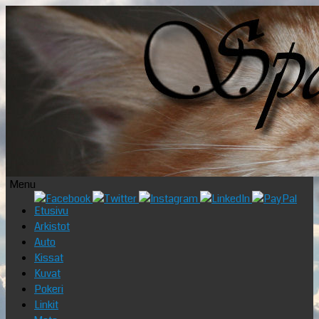
Menu
Skip
Etusivu
to
Arkistot
content
Auto
Kissat
Kuvat
Pokeri
Linkit