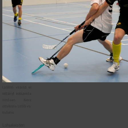
LoSBin vääntö ei
riittänyt Inkkareita
vastaan. Kuva
ottelusta LoSB vs.
Indians
Lohjalaisten