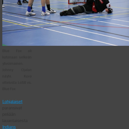
Blue Fox oli
kotonaan selkeän
ylivoimainen.
Johnny Ojalan
näyte. Kuva
ottelusta LoSB vs.
Blue Fox
Lohjalaiset
paransivat
peliään
lauantaisesta
Indians