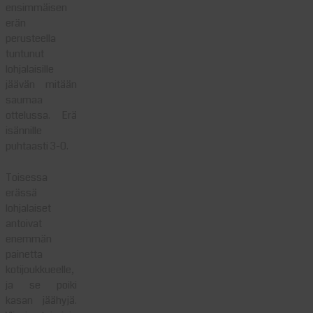
ensimmäisen
erän
perusteella
tuntunut
lohjalaisille
jäävän mitään
saumaa
ottelussa. Erä
isännille
puhtaasti 3-0.
Toisessa
erässä
lohjalaiset
antoivat
enemmän
painetta
kotijoukkueelle,
ja se poiki
kasan jäähyjä.