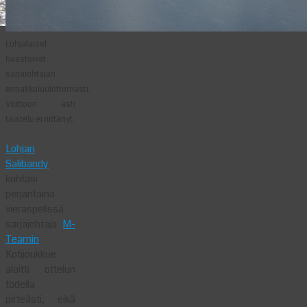
Lohjalaiset
haastoivat
sarjajohtajan
ennakkoluulottomasti.
Voittoon asti
taistelu ei riittänyt.
Lohjan
Salibandy
kohtasi
perjantaina
vieraspelissä
sarjajohtaja
M-
Teamin
.
Kotijoukkue
aloitti ottelun
todella
pirteästi, eikä