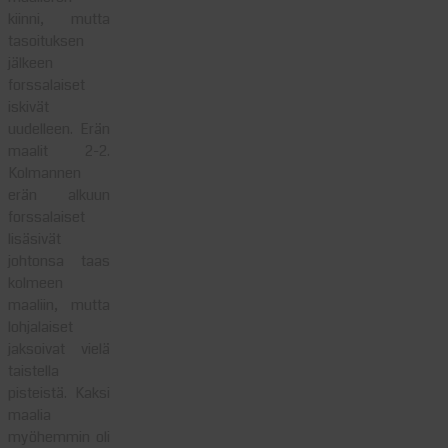
kiinni, mutta
tasoituksen
jälkeen
forssalaiset
iskivät
uudelleen. Erän
maalit 2-2.
Kolmannen
erän alkuun
forssalaiset
lisäsivät
johtonsa taas
kolmeen
maaliin, mutta
lohjalaiset
jaksoivat vielä
taistella
pisteistä. Kaksi
maalia
myöhemmin oli