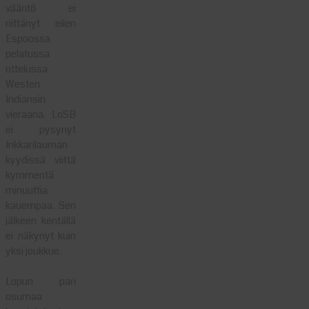
vääntö ei
riittänyt eilen
Espoossa
pelatussa
ottelussa
Westen
Indiansin
vieraana. LoSB
ei pysynyt
Inkkarilauman
kyydissä viittä
kymmentä
minuuttia
kauempaa. Sen
jälkeen kentällä
ei näkynyt kuin
yksi joukkue.
Lopun pari
osumaa