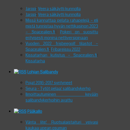
Jarppi
:
Veera säikäytti kunnolla
Jarppi
:
Veera säikäytti kunnolla
Missä kannattaa pelata rahapelejä – eli
mistä tunnistaa hyvän nettikasinon 2023
– Spacealien.fi
:
Pokeri on suosittu
erityisesti monina nettiversioinaan
Vuoden 2022 frisbeegolf tilastot –
Spacealien.fi
:
Fribareissu 2022
Kissatarhan kutistus – Spacealien.fi
:
Kissatarha
Lohjan Salibandy
Pojat 2016-2017 syntyneet
Seura - Tytöt pelaa! salibandykerho
Ilmoittautuminen kevään
salibandykerhoihin avattu
Pääkallo
Vänta lite! Ruotsalaistaituri veivasi
kaukaa upean osuman