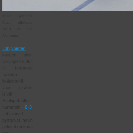
Kellon lyömänä.
Kuva ottelusta
LoSB vs. Erä
Akatemia
Lohjalaisten
kauden pisin
vieraspelimatka
ei tuottanut
tärkeitä
lisäpisteitä,
vaan pisteet
jäivät
Haukiputaalle
numeroin
8-3
.
Lohjalaiset
pystyivät hyvin
pelissä mukana