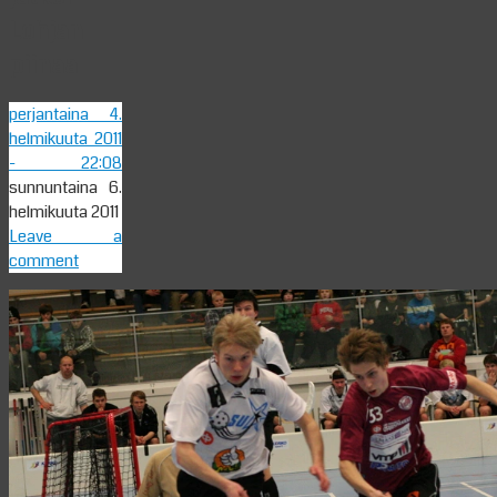
Lohjan
piinaa
perjantaina 4.
helmikuuta 2011
- 22:08
sunnuntaina 6.
helmikuuta 2011
Leave a
comment