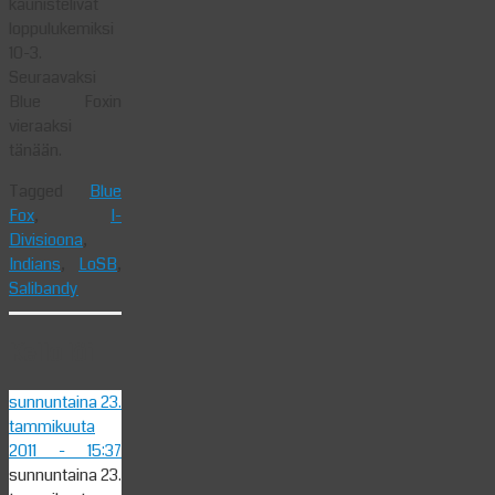
kaunistelivat
loppulukemiksi
10-3.
Seuraavaksi
Blue Foxin
vieraaksi
tänään.
Tagged
Blue
Fox
,
I-
Divisioona
,
Indians
,
LoSB
,
Salibandy
Kello löi
sunnuntaina 23.
tammikuuta
2011
- 15:37
sunnuntaina 23.