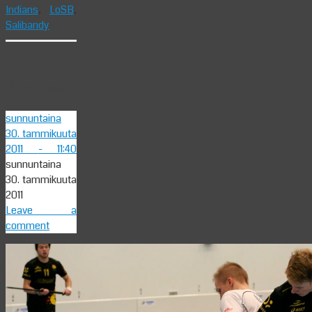
Indians
,
LoSB
,
Salibandy
Turpaan
Espoossakin
sunnuntaina
30. tammikuuta
2011
- 11:40
sunnuntaina
30. tammikuuta
2011
Leave a
comment