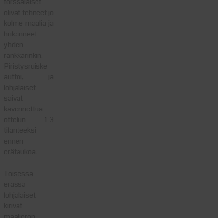
forssalaiset
olivat tehneet jo
kolme maalia ja
hukanneet
yhden
rankkarinkin.
Piristysruiske
auttoi, ja
lohjalaiset
saivat
kavennettua
ottelun 1-3
tilanteeksi
ennen
erätaukoa.
Toisessa
erässä
lohjalaiset
kirivat
maalieron