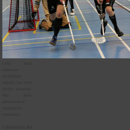
LoSB kärsi
neljännen
perättäisen
tappion, kun FoSu
käväisi perjantai-
illan iloksi
pihistämässä
sarjapisteet
mukaansa.
Lohjalaisten ilta