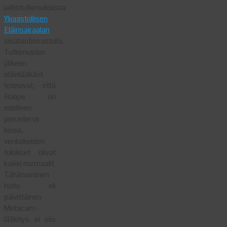
jatkotutkimuksissa
Yliopistollisen
Eläinsairaalan
sisätautiosastolla.
Tutkimusten
jälkeen
eläinlääkärit
totesivat, että
Roope on
edelleen
perusterve
kissa,
verikokeiden
tulokset olivat
kaikki normaalit.
Tähänastinen
hoito eli
päivittäinen
Metacam-
lääkitys ei siis