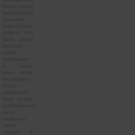
kanssa, kunhan
koepalatulokset
ovat tulleet.
Roope voi kotiin
lähtiessä vielä
vähän pahoin
(ilmeisesti
reaktio
herätteeseen)
ja kuolasi
jonkun verran.
Alkumatkasta
Roopen
maukumiset
olivat hyvinkin
sydäntäsärkeviä,
mutta
pahoinvointi
vaikutti
menevän jo