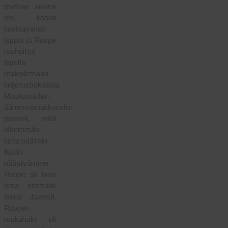
matkan aikana
ohi, koska
kuolaaminen
loppui ja Roope
rauhoittui
lopulta
makoilemaan
kuljetusboksissa.
Maukumisten
äänenvoimakkuuskin
pieneni, mitä
lähemmäs
kotia päästiin.
Kotiin
päästyämme
Roope oli taas
oma normaali
ihana itsensä.
Roopen
ruokahalu oli