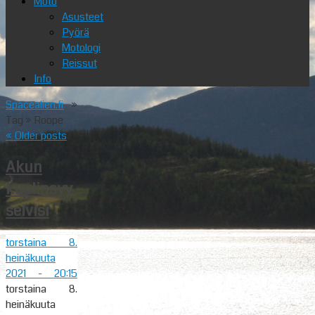
Moto
Asusteet
Pyörä
Motologi
Reissut
Info
Spacealien.fi
»
Tag » Roope
«
Older posts
Akun
kuolinsyy
selvisi
torstaina 8.
heinäkuuta
2021
- 20:15
torstaina 8.
heinäkuuta