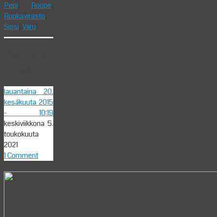
Pepi
,
Roope
,
Ruokavirasto
,
Sissi
,
Viiru
Roope on
poissa
lauantaina 20.
kesäkuuta 2015
- 10:19
keskiviikkona 5.
toukokuuta
2021
1 Comment