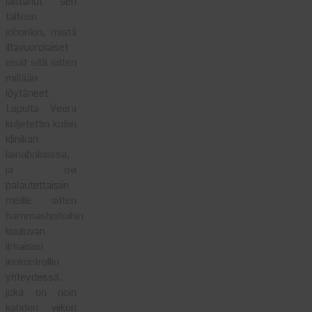
laittanut sen
talteen
johonkin, mistä
iltavuorolaiset
eivät sitä sitten
millään
löytäneet.
Lopulta Veera
kuljetettin kotiin
klinikan
lainaboksissa,
ja ovi
palautettaisiin
meille sitten
hammashoitoihin
kuuluvan
ilmaisen
ienkontrollin
yhteydessä,
joka on noin
kahden viikon