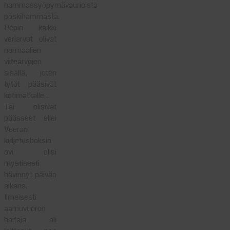
hammassyöpymävaurioista
poskihammasta.
Pepin kaikki
veriarvot olivat
normaalien
viitearvojen
sisällä, joten
tytöt pääsivät
kotimatkalle…
Tai olisivat
päässeet ellei
Veeran
kuljetusboksin
ovi olisi
mystisesti
hävinnyt päivän
aikana.
Ilmeisesti
aamuvuoron
hoitaja oli