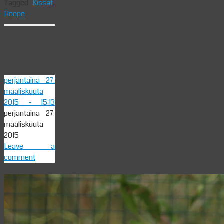
Tagged
Kissat
,
Roope
Roope
jatkotutkimuksissa
perjantaina 27.
maaliskuuta
2015
- 15:13
perjantaina 27.
maaliskuuta
2015
Leave a
comment