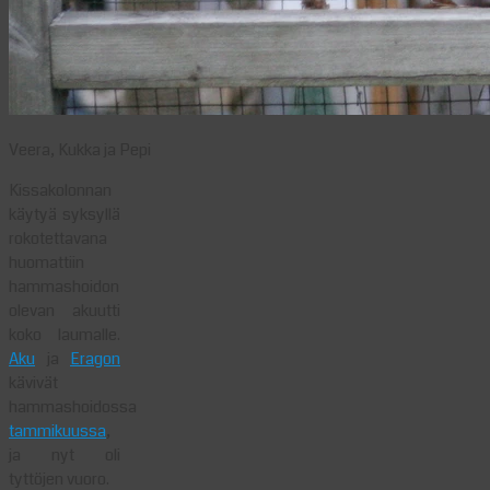
Veera, Kukka ja Pepi
Kissakolonnan
käytyä syksyllä
rokotettavana
huomattiin
hammashoidon
olevan akuutti
koko laumalle.
Aku
ja
Eragon
kävivät
hammashoidossa
tammikuussa
,
ja nyt oli
tyttöjen vuoro.