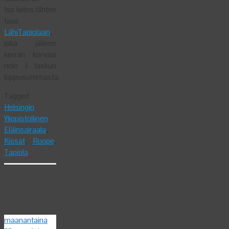
Iso kiitos lähtee
taas
LähiTapiolaan
,
joka jälleen
kerran korvasi
noin 3/4 laskun
loppusummasta.
Tagged
Helsingin
Yliopistollinen
Eläinsairaala
,
Kissat
,
Roope
,
Tapiola
Tyttöjen
vuoro
maanantaina