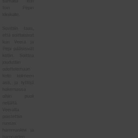
samalla kun
toin Pepin
klinikalle.
Sovittiin taas,
että soittaisivat
kun Veera ja
Pepi pääsisivät
kotiin. Soittoa
jouduttiin
odottelemaan
kello kolmeen
asti, ja tyttöjä
hakemassa
oltiin puoli
neljältä.
Veeralta
poistettiin
runsas
hammaskivi ja
hampaiden