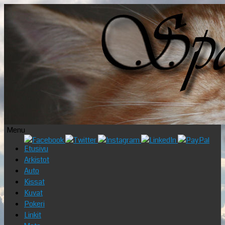
Menu
Skip
Etusivu
to
Arkistot
content
Auto
Kissat
Kuvat
Pokeri
Linkit