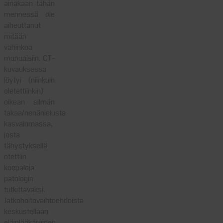
ainakaan tähän
mennessä ole
aiheuttanut
mitään
vahinkoa
munuaisiin. CT-
kuvauksessa
löytyi (niinkuin
oletettiinkin)
oikean silmän
takaa/nenänielusta
kasvainmassa,
josta
tähystyksellä
otettiin
koepaloja
patologin
tutkittavaksi.
Jatkohoitovaihtoehdoista
keskustellaan
eläinlääkäreiden