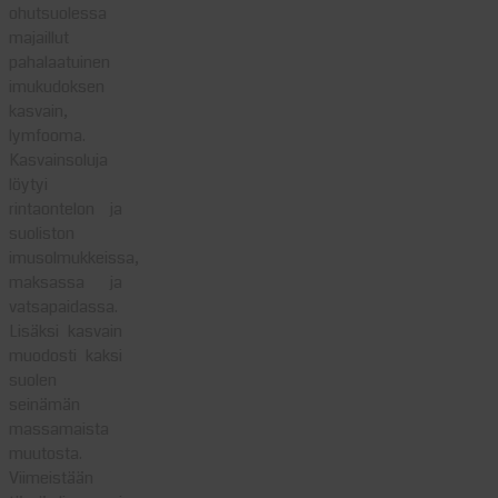
ohutsuolessa
majaillut
pahalaatuinen
imukudoksen
kasvain,
lymfooma.
Kasvainsoluja
löytyi
rintaontelon ja
suoliston
imusolmukkeissa,
maksassa ja
vatsapaidassa.
Lisäksi kasvain
muodosti kaksi
suolen
seinämän
massamaista
muutosta.
Viimeistään