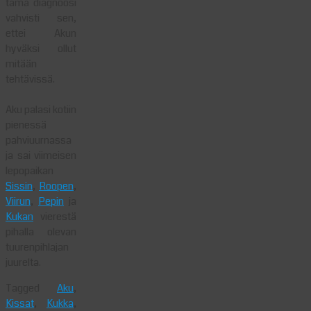
tämä diagnoosi
vahvisti sen,
ettei Akun
hyväksi ollut
mitään
tehtävissä.
Aku palasi kotiin
pienessä
pahviuurnassa
ja sai viimeisen
lepopaikan
Sissin
,
Roopen
,
Viirun
,
Pepin
ja
Kukan
vierestä
pihalla olevan
tuurenpihlajan
juurelta.
Tagged
Aku
,
Kissat
,
Kukka
,