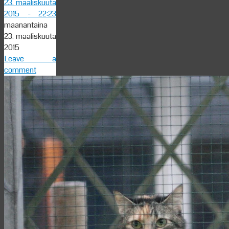
23. maaliskuuta
2015
- 22:23
maanantaina
23. maaliskuuta
2015
Leave a
comment