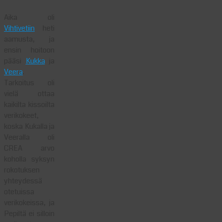
Aika oli
Vihtivetiin
heti
aamusta, ja
ensin hoitoon
pääsi
Kukka
ja
Veera
.
Tarkoitus oli
vielä ottaa
kaikilta kissoilta
verikokeet,
koska Kukalla ja
Veeralla oli
CREA arvo
koholla syksyn
rokotuksen
yhteydessä
otetuissa
verikokeissa, ja
Pepiltä ei silloin