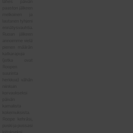
lähes päivän
paaston jälkeen
melkoinen ja
lautanen tyhjeni
ennätysvauhtia.
Ruoan jälkeen
annoimme vielä
pienen määrän
katkarapuja
(jotka ovat
Roopen
suurinta
herkkua) vähän
niinkuin
korvaukseksi
päivän
kamalista
kokemuksista.
Roope kehräsi,
puski ja pussasi
kiitokseksi.