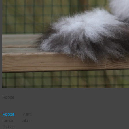
Roope
Roope
vietti
tämän viikon
tiistain