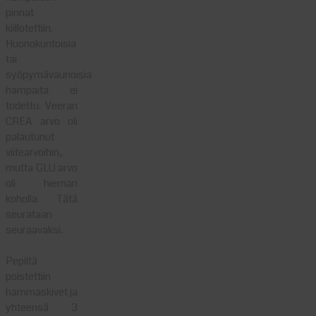
pinnat
kiillotettiin.
Huonokuntoisia
tai
syöpymävaurioisia
hampaita ei
todettu. Veeran
CREA arvo oli
palautunut
viitearvoihin,
mutta GLU arvo
oli hieman
koholla. Tätä
seurataan
seuraavaksi.
Pepiltä
poistettiin
hammaskivet ja
yhteensä 3