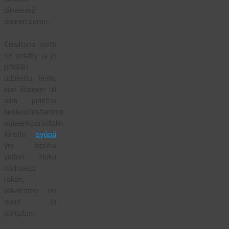
jälkeensä
suuren surun.
Eilisiltana koitti
se pelätty ja jo
pitkään
odotettu hetki,
kun Roopen oli
aika poistua
keskuudestamme
sateenkaarisillalle.
Kirottu
syöpä
vei lopulta
voiton. Nuku
rauhassa
rakas,
ikävämme on
suuri ja
pohjaton.