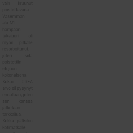
vain kruunut
poistettavana.
Vasemman
ala-M1-
hampaan
takajuuri oli
myös pitkälle
resorboitunut,
joten siitä
poistettiin
etujuuri
kokonaisena.
Kukan CREA
arvo oli pysynyt
ennallaan, joten
sen kanssa
jatketaan
tarkkailua.
Kukka pääsikin
kotimatkalle