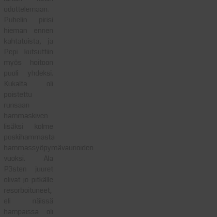
odottelemaan.
Puhelin pirisi
hieman ennen
kahtatoista, ja
Pepi kutsuttiin
myös hoitoon
puoli yhdeksi.
Kukalta oli
poistettu
runsaan
hammaskiven
lisäksi kolme
poskihammasta
hammassyöpymävaurioiden
vuoksi. Ala
P3sten juuret
olivat jo pitkälle
resorboituneet,
eli näissä
hampaissa oli