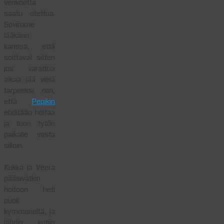
verikoetta
saatu otettua.
Sovimme
lääkärin
kanssa, että
soittavat sitten
jos varattua
aikaa jää vielä
tarpeeksi niin,
että
Pepikin
ehditään hoitaa
ja tuon tytön
paikalle vasta
silloin.
Kukka ja Veera
pääsivätkin
hoitoon heti
puoli
kymmeneltä, ja
lähdin kotiin